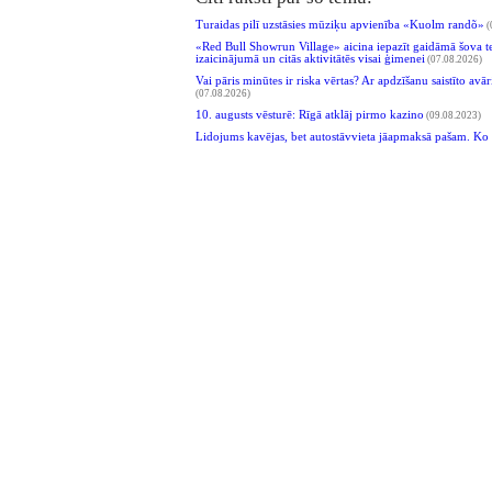
Turaidas pilī uzstāsies mūziķu apvienība «Kuolm randõ»
(
«Red Bull Showrun Village» aicina iepazīt gaidāmā šova te
izaicinājumā un citās aktivitātēs visai ģimenei
(07.08.2026)
Vai pāris minūtes ir riska vērtas? Ar apdzīšanu saistīto avā
(07.08.2026)
10. augusts vēsturē: Rīgā atklāj pirmo kazino
(09.08.2023)
Lidojums kavējas, bet autostāvvieta jāapmaksā pašam. Ko 