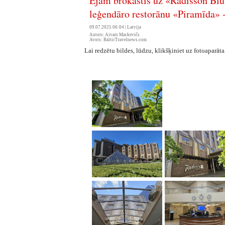
Ejam brokastīs uz «Radisson Blu
leģendāro restorānu «Piramīda» 
09.07.2025 06:04 |
Latvija
Autors: Aivars Mackevičs
Avots: BalticTravelnews.com
Lai redzētu bildes, lūdzu, klikšķiniet uz fotoaparāta