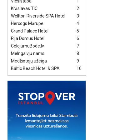
Viesistaba
1
Krāslavas TIC
2
Wellton Riverside SPA Hotel
3
Hercogs Mārupe
4
Grand Palace Hotel
5
Rija Domus Hotel
6
CelojumuBode.lv
7
Melngalvju nams
8
Medžiotojų užeiga
9
Baltic Beach Hotel & SPA
10