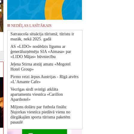
NEDĒĻAS LASĪTĀKAIS
Satraucoša situācija tūrismā; tūristu ir
mazāk, nekā 2025. gadā
AS «LIDO» noslēdzis līgumu ar
ģenerāluzņēmēju SIA «Aimasa» par
«LIDO Mājas» būvniecību
Jeļena Stirna atstāj amatu «Mogotel
Hotel Group»
Pirmo reizi ārpus Austrijas - Rīgā atvērs
«L’Amante Cafe»
Vecrīgas sirdī svinīgi atklāta
apartamentu viesnīca «Carillon
Aparthotel»
Miljons dolāru par futbola finālu:
Ņujorkas viesnīca piedāvā vienu no
dārgākajām sporta tūrisma paketēm
pasaulē