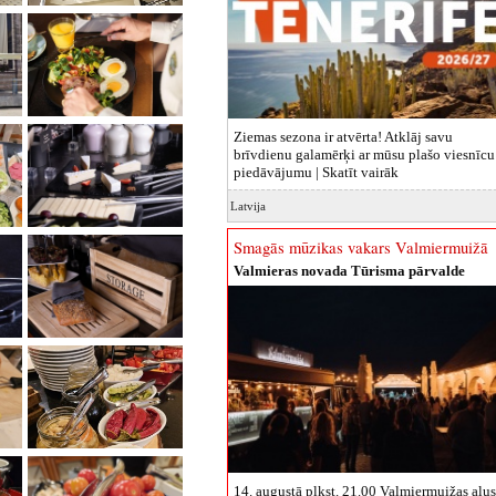
Ziemas sezona ir atvērta! Atklāj savu
brīvdienu galamērķi ar mūsu plašo viesnīcu
piedāvājumu |
Skatīt vairāk
Latvija
Smagās mūzikas vakars Valmiermuižā
Valmieras novada Tūrisma pārvalde
14. augustā plkst. 21.00 Valmiermuižas alus