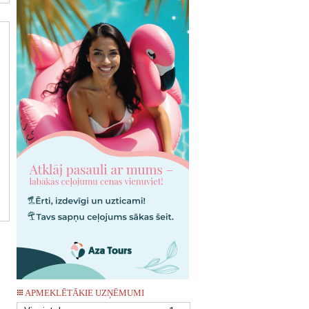
APMEKLĒTĀKIE UZŅĒMUMI