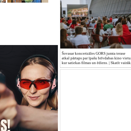
Šovasar koncertzāles GORS jumta terase
atkal pārtaps par īpašu brīvdabas kino vietu
kur satiekas filmas un ēdiens. |
Skatīt vairāk