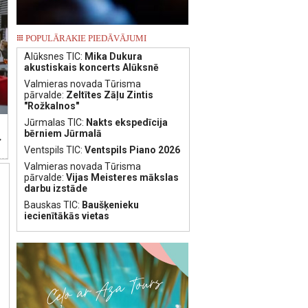
POPULĀRAKIE PIEDĀVĀJUMI
Alūksnes TIC:
Mika Dukura
akustiskais koncerts Alūksnē
Valmieras novada Tūrisma
pārvalde:
Zeltītes Zāļu Zintis
"Rožkalnos"
Jūrmalas TIC:
Nakts ekspedīcija
bērniem Jūrmalā
,
Ventspils TIC:
Ventspils Piano 2026
Valmieras novada Tūrisma
pārvalde:
Vijas Meisteres mākslas
darbu izstāde
Bauskas TIC:
Baušķenieku
iecienītākās vietas