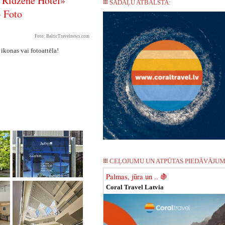
 Ridzene Hotel»
SADAĻU ATBALSTA:
-
Foto
Foto: BalticTravelnews.com
 ikonas vai fotoattēla!
CEĻOJUMU UN ATPŪTAS PIEDĀVĀJUM
Palmas, jūra un .. 🍇
Coral Travel Latvia