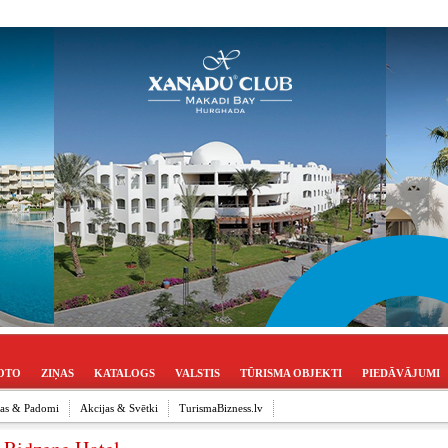
OTO
ZIŅAS
KATALOGS
VALSTIS
TŪRISMA OBJEKTI
PIEDĀVĀJUMI
ijas & Padomi
Akcijas & Svētki
TurismaBizness.lv