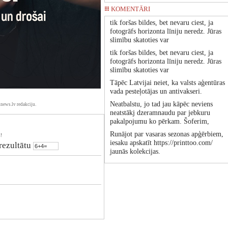
KOMENTĀRI
tik foršas bildes, bet nevaru ciest, ja
fotogrāfs horizonta līniju neredz. Jūras
slimību skatoties var
tik foršas bildes, bet nevaru ciest, ja
fotogrāfs horizonta līniju neredz. Jūras
slimību skatoties var
Tāpēc Latvijai neiet, ka valsts aģentūras
vada pesteļotājas un antivakseri.
Neatbalstu, jo tad jau kāpēc neviens
news.lv redakciju.
neatstākj dzeramnaudu par jebkuru
pakalpojumu ko pērkam. Šoferim,
Runājot par vasaras sezonas apģērbiem,
!
iesaku apskatīt https://printtoo.com/
 rezultātu
jaunās kolekcijas.