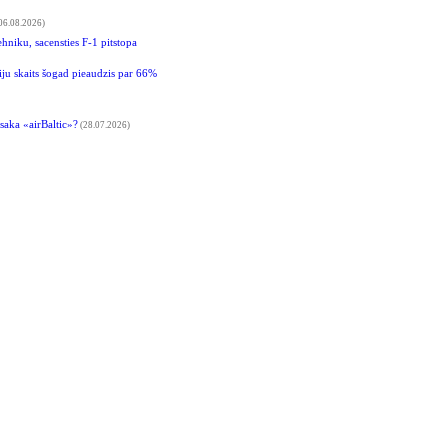
06.08.2026)
hniku, sacensties F-1 pitstopa
riju skaits šogad pieaudzis par 66%
saka «airBaltic»?
(28.07.2026)