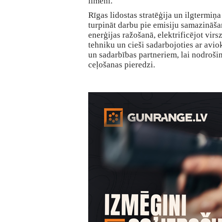
līmenī.
Rīgas lidostas stratēģija un ilgtermiņa
turpināt darbu pie emisiju samazināšan
enerģijas ražošanā, elektrificējot vi
tehniku un cieši sadarbojoties ar av
un sadarbības partneriem, lai nodroši
ceļošanas pieredzi.