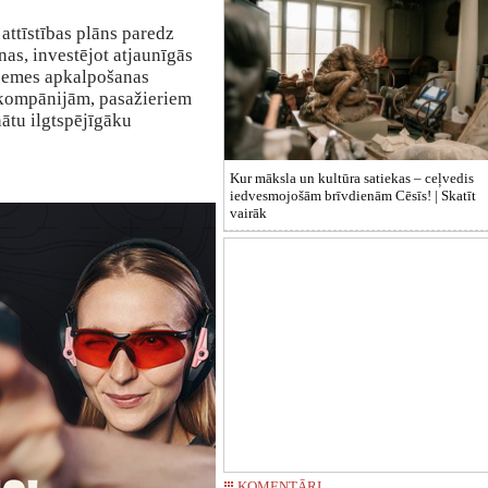
 attīstības plāns paredz
as, investējot atjaunīgās
rszemes apkalpošanas
iokompānijām, pasažieriem
nātu ilgtspējīgāku
Kur māksla un kultūra satiekas – ceļvedis
iedvesmojošām brīvdienām Cēsīs! |
Skatīt
vairāk
KOMENTĀRI