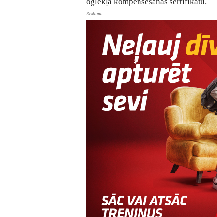
oglekļa kompensēšanas sertifikātu.
Reklāma