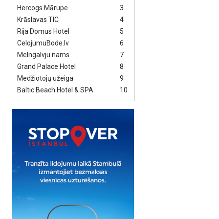
Hercogs Mārupe
3
Krāslavas TIC
4
Rija Domus Hotel
5
CelojumuBode.lv
6
Melngalvju nams
7
Grand Palace Hotel
8
Medžiotojų užeiga
9
Baltic Beach Hotel & SPA
10