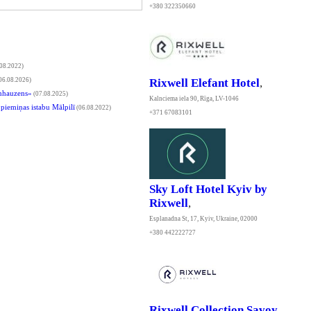
+380 322350660
08.2022)
Rixwell Elefant Hotel
,
06.08.2026)
inhauzens»
(07.08.2025)
Kalnciema iela 90, Rīga, LV-1046
piemiņas istabu Mālpilī
(06.08.2022)
+371 67083101
Sky Loft Hotel Kyiv by
Rixwell
,
Esplanadna St, 17, Kyiv, Ukraine, 02000
+380 442222727
Rixwell Collection Savoy