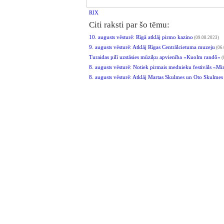
RIX
Citi raksti par šo tēmu:
10. augusts vēsturē: Rīgā atklāj pirmo kazino
(09.08.2023)
9. augusts vēsturē: Atklāj Rīgas Centrālcietuma muzeju
(06.
Turaidas pilī uzstāsies mūziķu apvienība «Kuolm randõ»
(
8. augusts vēsturē: Notiek pirmais mednieku festivāls «M
8. augusts vēsturē: Atklāj Martas Skulmes un Oto Skulmes 