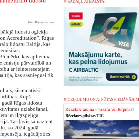
matneitrālo lidostu
SADAĻU ATBALSTA:
Foto: Riga-airport.com
bālajā lidostu oglekļa
on Accreditation”, Rīgas
rālo lidostu Baltijā, kas
 emisijas.
035 mērķi, kas apliecina
e emisiju pārvaldībā un
bību ar ieinteresētajām
altijā, kas sasniegusi tik
ltāts, sistemātiski
darbības. Kopš
CEĻOJUMU UN ATPŪTAS PIEDĀVĀJUM
gadā Rīgas lidosta
tivitātes uzlabošanai,
Rēzekne aicina - vasara vēl turpinās!
iem un ilgtspējīga
Rēzeknes pilsētas TIC
rijā. Tas ļāvis samazināt
daļu, ko 2024. gadā
ompensēja, iegādājoties