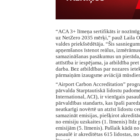
“ACA 3+ līmeņa sertifikāts ir nozīmī
uz NetZero 2035 mērķi,” pauž Laila Od
valdes priekšsēdētāja. “Šis sasniegum
apņemšanos īstenot reālus, izmērāmus
samazināšanas pasākumus un pierāda, 
attīstība ir iespējama, ja atbildība pret
darba. Bez atbildības par nozares iet
pārmaiņām izaugsme aviācijā mūsdien
“Airport Carbon Accreditation” progr
pārvalda Starptautiskā lidostu padome
International, ACI), ir vienīgais pasau
pārvaldības standarts, kas īpaši pared
neatkarīgi novērtē un atzīst lidostu c
samazināt emisijas, piešķirot akreditā
no emisiju uzskaites (1. līmenis) līdz 
emisijām (5. līmenis). Pašlaik kādā n
pasaulē ir akreditētas 615 lidostas, n