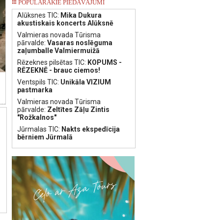
POPULĀRAKIE PIEDĀVĀJUMI
Alūksnes TIC:
Mika Dukura
akustiskais koncerts Alūksnē
Valmieras novada Tūrisma
pārvalde:
Vasaras noslēguma
zaļumballe Valmiermuižā
Rēzeknes pilsētas TIC:
KOPUMS -
RĒZEKNĒ - brauc ciemos!
Ventspils TIC:
Unikāla VIZIUM
pastmarka
Valmieras novada Tūrisma
pārvalde:
Zeltītes Zāļu Zintis
"Rožkalnos"
Jūrmalas TIC:
Nakts ekspedīcija
bērniem Jūrmalā