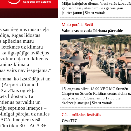
Mājas kafejnīcu dienas. Viesi varēs izbaudīt
gan sen nesajustas bērnības garšas, gan
ļauties jaunu |
Skatīt vairāk
Moto parāde Sedā
gs sasniegums mūsu ceļā
Valmieras novada Tūrisma pārvalde
iņa, Rīgas lidostas
s apliecina mūsu
 ietekmes uz klimatu
ka ilgtspējīga aviācijas
 vidi ir daļa no ikdienas
ekmi uz klimata
ās vairs nav iespējama.”
amma, ko izstrādājusi un
 (Airports Council
15. augustā plkst. 18.00 VBO MC Strenču
lē atzītais oglekļa
Chapter un Strenču Kultūras centrs aicina u
zēts lidostām. Tā
moto parādi. Pulcēšanās no 17.30 pie
entienus pārvaldīt un
dzelzceļa stacijas |
Skatīt vairāk
ciju septiņos līmeņos –
pilnīgai pārejai uz nulles
Cēsu mākslas festivāls
o ACA līmeņiem visā
Cēsu TIC
o tām tikai 30 – ACA 3+