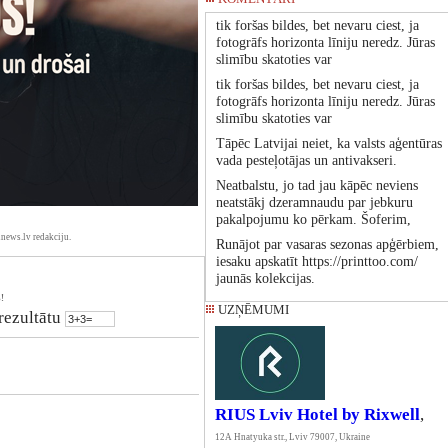
tik foršas bildes, bet nevaru ciest, ja
fotogrāfs horizonta līniju neredz. Jūras
slimību skatoties var
tik foršas bildes, bet nevaru ciest, ja
fotogrāfs horizonta līniju neredz. Jūras
slimību skatoties var
Tāpēc Latvijai neiet, ka valsts aģentūras
vada pesteļotājas un antivakseri.
Neatbalstu, jo tad jau kāpēc neviens
neatstākj dzeramnaudu par jebkuru
pakalpojumu ko pērkam. Šoferim,
news.lv redakciju.
Runājot par vasaras sezonas apģērbiem,
iesaku apskatīt https://printtoo.com/
jaunās kolekcijas.
!
UZŅĒMUMI
 rezultātu
RIUS Lviv Hotel by Rixwell
,
12А Hnatyuka str., Lviv 79007, Ukraine