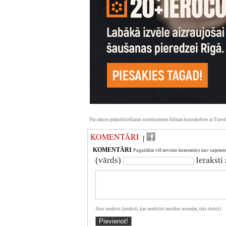
Par rakstu pārpublicēšanas noteikumiem lūdzam kontaktēties ar Travel
KOMENTĀRI
|
KOMENTĀRI
Pagaidām vēl neviens komentārs nav saņemts
(vārds)
Ieraksti
Jūsu ieraksts (ieraksti, kas neatbilst morāles normām, tiks dzēsti)