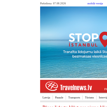
Piektdiena 07.08.2026
mobilā versija
F
Latvija
Pasaule
Transports
Tūrisms
Interv