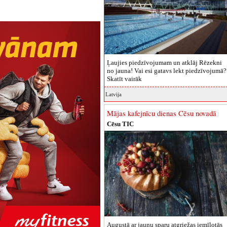
Ļaujies piedzīvojumam un atklāj Rēzekni
no jauna! Vai esi gatavs lekt piedzīvojumā? 
Skatīt vairāk
Latvija
Mājas kafejnīcu dienas Cēsu novadā
Cēsu TIC
Augustā ar jaunu sparu atgriežas iemīļotās