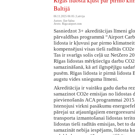
Rīgas lidosta kļūst par pirmo kli
Baltijā
06.11.2025 06:05 |
Latvija
Autors: Ilze Salna
Avots: Riga-airport.com
Sasniedzot 3+ akreditācijas līmeni glo
pārvaldības programmā “Airport Carb
lidosta ir kļuvusi par pirmo klimatneit
kompensējusi visas tieši radītās CO2e
Tas ir svarīgs solis ceļā uz NetZero 2
Rīgas lidostas mērķtiecīgu darbu CO2
samazināšanā, kā arī ilgtspējīgu sadar
pusēm. Rīgas lidosta ir pirmā lidosta B
augstu vides snieguma līmeni.
Akreditācija ir vairāku gadu darba rezu
samazinot CO2e emisijas no lidostas 
pievienošanās ACA programmai 2015. 
īstenojusi virkni pasākumu energoefek
pārejai uz atjaunīgajiem energoresurs
transporta izmantošanai lidostas terito
lidostas tieši radītās emisijas, bet to 
samazināt nebija iespējams, lidosta k