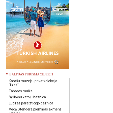
BALTIJAS TŪRISMA OBJEKTI
Karošu muzejs- privātkolekcija
"Ilzes"
Tabores muiža
Šķilbēnu katoļu baznīca
Ludzas pareizticīgo baznīca
Vecā Stendera piemiņas akmens