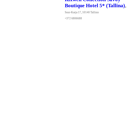
Boutique Hotel 5* (Tallina)
,
Suur-Karja 17, 10140 Tallinn
+372 6806688