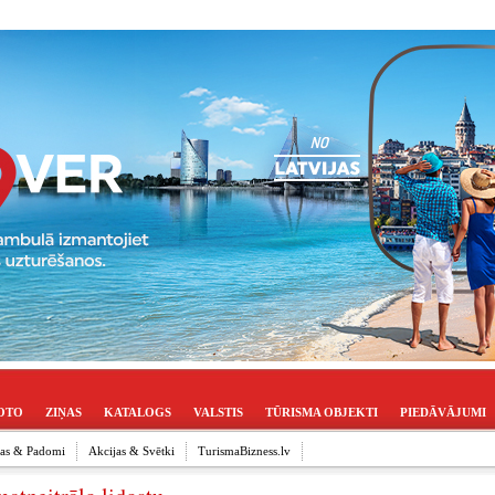
OTO
ZIŅAS
KATALOGS
VALSTIS
TŪRISMA OBJEKTI
PIEDĀVĀJUMI
ijas & Padomi
Akcijas & Svētki
TurismaBizness.lv