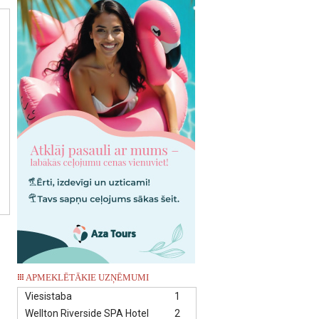
APMEKLĒTĀKIE UZŅĒMUMI
Viesistaba
1
Wellton Riverside SPA Hotel
2