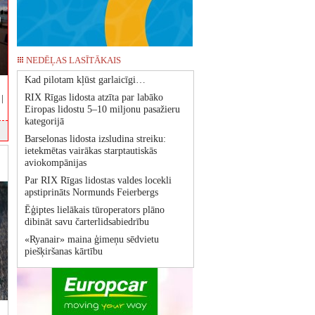
NEDĒĻAS LASĪTĀKAIS
Kad pilotam kļūst garlaicīgi…
RIX Rīgas lidosta atzīta par labāko
|
Eiropas lidostu 5–10 miljonu pasažieru
kategorijā
Barselonas lidosta izsludina streiku:
ietekmētas vairākas starptautiskās
aviokompānijas
Par RIX Rīgas lidostas valdes locekli
apstiprināts Normunds Feierbergs
Ēģiptes lielākais tūroperators plāno
dibināt savu čarterlidsabiedrību
«Ryanair» maina ģimeņu sēdvietu
piešķiršanas kārtību