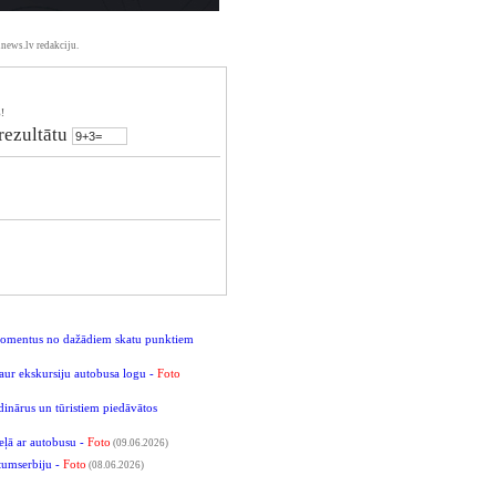
news.lv redakciju.
!
 rezultātu
o momentus no dažādiem skatu punktiem
caur ekskursiju autobusa logu -
Foto
dinārus un tūristiem piedāvātos
eļā ar autobusu -
Foto
(09.06.2026)
etumserbiju -
Foto
(08.06.2026)