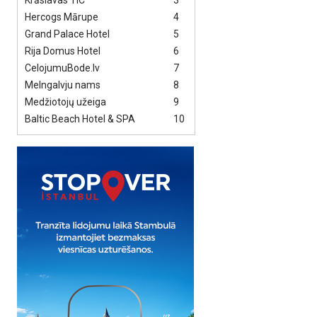
Krāslavas TIC
3
Hercogs Mārupe
4
Grand Palace Hotel
5
Rija Domus Hotel
6
CelojumuBode.lv
7
Melngalvju nams
8
Medžiotojų užeiga
9
Baltic Beach Hotel & SPA
10