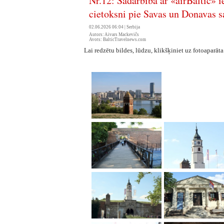
Nr.12: Sadarbībā ar «airBaltic» 
cietoksni pie Savas un Donavas s
02.06.2026 06:04 |
Serbija
Autors: Aivars Mackevičs
Avots: BalticTravelnews.com
Lai redzētu bildes, lūdzu, klikšķiniet uz fotoaparāta