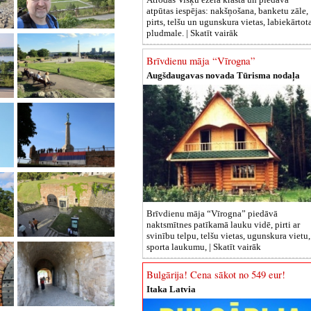
atpūtas iespējas: nakšņošana, banketu zāle,
pirts, telšu un ugunskura vietas, labiekārtot
pludmale. |
Skatīt vairāk
Brīvdienu māja “Vīrogna”
Augšdaugavas novada Tūrisma nodaļa
Brīvdienu māja “Vīrogna” piedāvā
naktsmītnes patīkamā lauku vidē, pirti ar
svinību telpu, telšu vietas, ugunskura vietu,
sporta laukumu, |
Skatīt vairāk
Bulgārija! Cena sākot no 549 eur!
Itaka Latvia