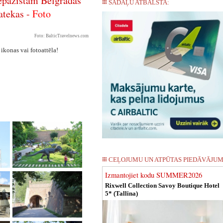
iepazīstam Belgradas
SADAĻU ATBALSTA:
atekas -
Foto
Foto: BalticTravelnews.com
 ikonas vai fotoattēla!
CEĻOJUMU UN ATPŪTAS PIEDĀVĀJUM
Izmantojiet kodu SUMMER2026
Rixwell Collection Savoy Boutique Hotel
5* (Tallina)