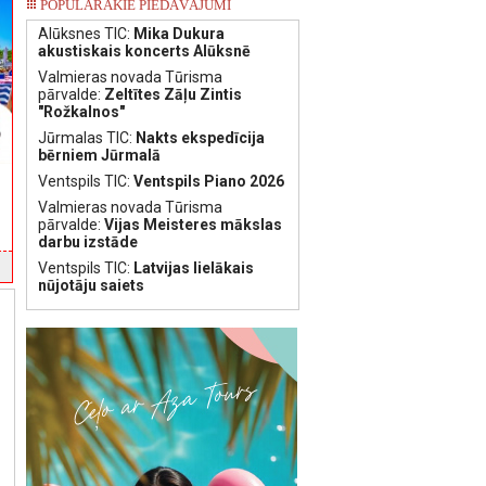
POPULĀRAKIE PIEDĀVĀJUMI
Alūksnes TIC:
Mika Dukura
akustiskais koncerts Alūksnē
Valmieras novada Tūrisma
pārvalde:
Zeltītes Zāļu Zintis
"Rožkalnos"
Jūrmalas TIC:
Nakts ekspedīcija
bērniem Jūrmalā
Ventspils TIC:
Ventspils Piano 2026
Valmieras novada Tūrisma
pārvalde:
Vijas Meisteres mākslas
darbu izstāde
Ventspils TIC:
Latvijas lielākais
nūjotāju saiets