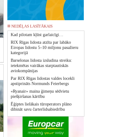
NEDĒĻAS LASĪTĀKAIS
Kad pilotam kļūst garlaicīgi…
RIX Rīgas lidosta atzīta par labāko
Eiropas lidostu 5–10 miljonu pasažieru
kategorijā
Barselonas lidosta izsludina streiku:
ietekmētas vairākas starptautiskās
aviokompānijas
Par RIX Rīgas lidostas valdes locekli
apstiprināts Normunds Feierbergs
«Ryanair» maina ģimeņu sēdvietu
piešķiršanas kārtību
Ēģiptes lielākais tūroperators plāno
dibināt savu čarterlidsabiedrību