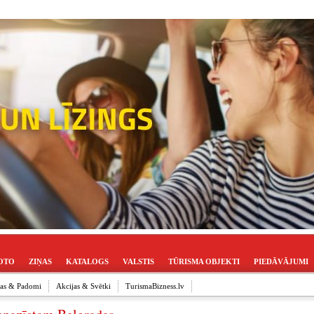
OTO
ZIŅAS
KATALOGS
VALSTIS
TŪRISMA OBJEKTI
PIEDĀVĀJUMI
ijas & Padomi
Akcijas & Svētki
TurismaBizness.lv