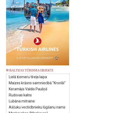
BALTIJAS TŪRISMA OBJEKTI
Lielā Ķemeru tīreļa laipa
Maizes krāsns saimniecībā "Kronīši"
Keramiķis Valdis Pauliņš
Rudovas kalns
Lubāna mitraine
Aščuku vecticībnieku lūgšanu nams