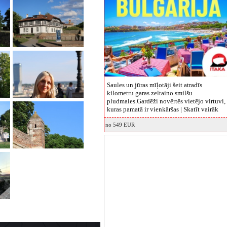
Saules un jūras mīļotāji šeit atradīs
kilometru garas zeltaino smilšu
pludmales.Gardēži novērtēs vietējo virtuvi,
kuras pamatā ir vienkāršas |
Skatīt vairāk
no 549 EUR