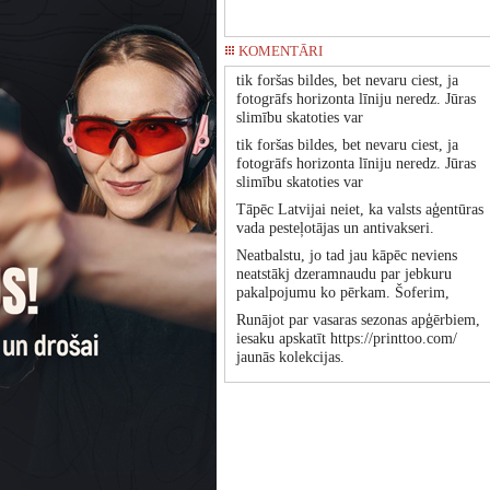
KOMENTĀRI
tik foršas bildes, bet nevaru ciest, ja
fotogrāfs horizonta līniju neredz. Jūras
slimību skatoties var
tik foršas bildes, bet nevaru ciest, ja
fotogrāfs horizonta līniju neredz. Jūras
slimību skatoties var
Tāpēc Latvijai neiet, ka valsts aģentūras
vada pesteļotājas un antivakseri.
Neatbalstu, jo tad jau kāpēc neviens
neatstākj dzeramnaudu par jebkuru
pakalpojumu ko pērkam. Šoferim,
Runājot par vasaras sezonas apģērbiem,
iesaku apskatīt https://printtoo.com/
jaunās kolekcijas.