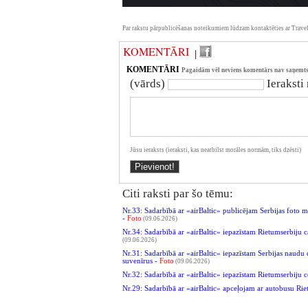
Par rakstu pārpublicēšanas noteikumiem lūdzam kontaktēties ar Travel
KOMENTĀRI
|
KOMENTĀRI
Pagaidām vēl neviens komentārs nav saņemts
(vārds)
Ieraksti
Jūsu ieraksts (ieraksti, kas neatbilst morāles normām, tiks dzēsti)
Citi raksti par šo tēmu:
Nr.33: Sadarbībā ar «airBaltic» publicējam Serbijas fot
-
Foto
(09.06.2026)
Nr.34: Sadarbībā ar «airBaltic» iepazīstam Rietumserbiju 
(09.06.2026)
Nr.31: Sadarbībā ar «airBaltic» iepazīstam Serbijas naudu 
suvenīrus -
Foto
(09.06.2026)
Nr.32: Sadarbībā ar «airBaltic» iepazīstam Rietumserbiju c
Nr.29: Sadarbībā ar «airBaltic» apceļojam ar autobusu Ri