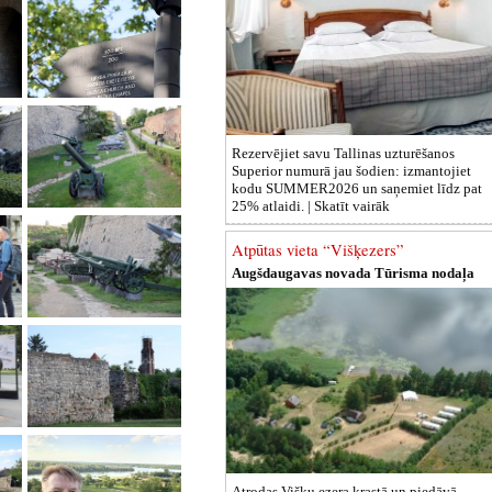
Rezervējiet savu Tallinas uzturēšanos
Superior numurā jau šodien: izmantojiet
kodu SUMMER2026 un saņemiet līdz pat
25% atlaidi. |
Skatīt vairāk
Atpūtas vieta “Višķezers”
Augšdaugavas novada Tūrisma nodaļa
Atrodas Višķu ezera krastā un piedāvā