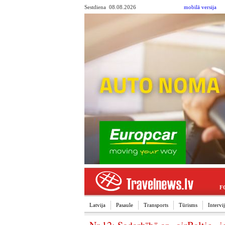
Sestdiena 08.08.2026
mobilā versija
F
Latvija
Pasaule
Transports
Tūrisms
Interv