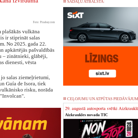
lkāna izvirduma
SADAĻU ATBALSTA:
Foto: Pixabay.com
m plašākās vulkāna
s ir stiprināt salas
m. No 2025. gada 22.
un apkārtējās pašvaldībās
– zinātnieki, glābēji,
as dienesti, vēsta
 jo salas ziemeļrietumi,
un Guía de Isora, tiek
 vulkānisko risku, norāda
 "Involcan".
CEĻOJUMU UN ATPŪTAS PIEDĀVĀJUM
29. augustā autosporta svētki Aizkraukl
Aizkraukles novada TIC