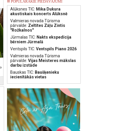
POPULĀRAKIE PIEDĀVĀJUMI
Alūksnes TIC:
Mika Dukura
akustiskais koncerts Alūksnē
Valmieras novada Tūrisma
pārvalde:
Zeltītes Zāļu Zintis
"Rožkalnos"
Jūrmalas TIC:
Nakts ekspedīcija
bērniem Jūrmalā
Ventspils TIC:
Ventspils Piano 2026
Valmieras novada Tūrisma
pārvalde:
Vijas Meisteres mākslas
darbu izstāde
vo
Bauskas TIC:
Baušķenieku
iecienītākās vietas