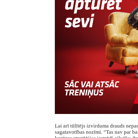
Lai arī tūlītējs izvirduma drauds nepa
sagatavotības nozīmi. “Tas nav par bai