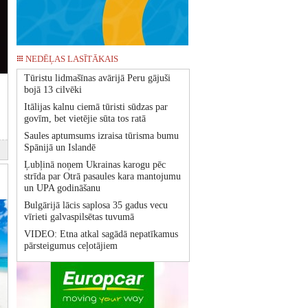
NEDĒĻAS LASĪTĀKAIS
Tūristu lidmašīnas avārijā Peru gājuši
bojā 13 cilvēki
Itālijas kalnu ciemā tūristi sūdzas par
govīm, bet vietējie sūta tos ratā
Saules aptumsums izraisa tūrisma bumu
Spānijā un Islandē
Ļubļinā noņem Ukrainas karogu pēc
strīda par Otrā pasaules kara mantojumu
un UPA godināšanu
Bulgārijā lācis saplosa 35 gadus vecu
vīrieti galvaspilsētas tuvumā
VIDEO: Etna atkal sagādā nepatīkamus
pārsteigumus ceļotājiem