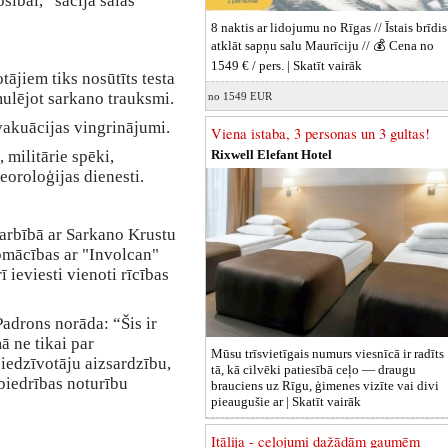
šībai,” sacīja salas
8 naktis ar lidojumu no Rīgas // Īstais brīdis
atklāt sapņu salu Maurīciju // 💰 Cena no
1549 € / pers. |
Skatīt vairāk
tājiem tiks nosūtīts testa
ulējot sarkano trauksmi.
no 1549 EUR
vakuācijas vingrinājumi.
Viena istaba, 3 personas un 3 gultas!
 militārie spēki,
Rixwell Elefant Hotel
eoroloģijas dienesti.
adarbībā ar Sarkano Krustu
pmācības ar "Involcan"
 ieviesti vienoti rīcības
Padrons norāda: “Šis ir
 ne tikai par
Mūsu trīsvietīgais numurs viesnīcā ir radīts
 iedzīvotāju aizsardzību,
tā, kā cilvēki patiesībā ceļo — draugu
biedrības noturību
brauciens uz Rīgu, ģimenes vizīte vai divi
pieaugušie ar |
Skatīt vairāk
Itālija - ceļojumi dažādām gaumēm