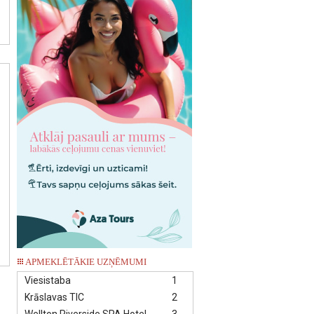
APMEKLĒTĀKIE UZŅĒMUMI
Viesistaba
1
Krāslavas TIC
2