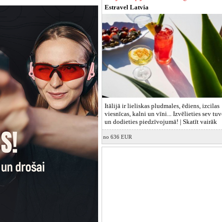
Estravel Latvia
Itālijā ir lieliskas pludmales, ēdiens, izcilas
viesnīcas, kalni un vīni... Izvēlieties sev tu
un dodieties piedzīvojumā! |
Skatīt vairāk
no 636 EUR