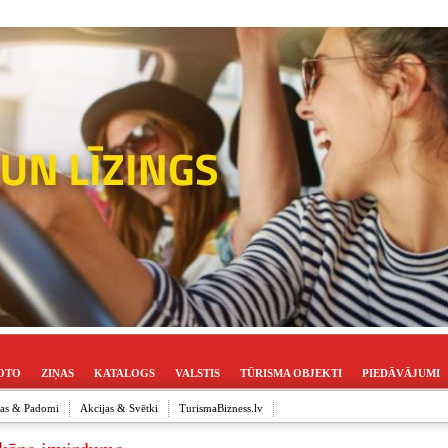
OTO
ZIŅAS
KATALOGS
VALSTIS
TŪRISMA OBJEKTI
PIEDĀVĀJUMI
ijas & Padomi
Akcijas & Svētki
TurismaBizness.lv