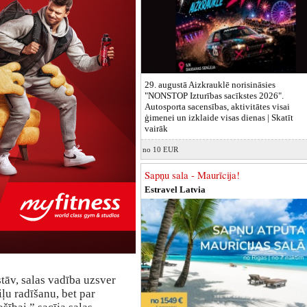
29. augustā Aizkrauklē norisināsies
"NONSTOP Izturības sacīkstes 2026".
Autosporta sacensības, aktivitātes visai
ģimenei un izklaide visas dienas |
Skatīt
vairāk
no 10 EUR
Sapņu sala - Maurīcija!
Estravel Latvia
stāv, salas vadība uzsver
ļu radīšanu, bet par