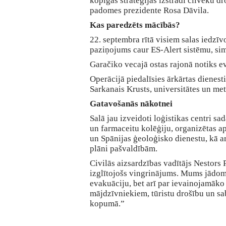
kopīgas stratēģijas izstrādi cilvēku dro
padomes prezidente Rosa Dāvila.
Kas paredzēts mācībās?
22. septembra rītā visiem salas iedzīvo
paziņojums caur ES-Alert sistēmu, sim
Garačiko vecajā ostas rajonā notiks e
Operācijā piedalīsies ārkārtas dienesti,
Sarkanais Krusts, universitātes un met
Gatavošanās nākotnei
Salā jau izveidoti loģistikas centri s
un farmaceitu kolēģiju, organizētas a
un Spānijas ģeoloģisko dienestu, kā arī
plāni pašvaldībām.
Civilās aizsardzības vadītājs Nestors 
izglītojošs vingrinājums. Mums jādomā
evakuāciju, bet arī par ievainojamāko
mājdzīvniekiem, tūristu drošību un sa
kopumā.”