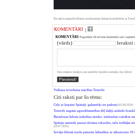
Par rakstu pārpublicēšanas noteikumiem lūdzam kontaktēties ar Travel
KOMENTĀRI
|
KOMENTĀRI
Pagaidām vēl neviens komentārs nav saņemts
(vārds)
Ieraksti
Jūsu ieraksts (ieraksti, kas neatbilst morāles normām, tiks dzēsti)
Vulkana izvirduma mācības Tenerife
Citi raksti par šo tēmu:
Ceļo ar ķepaini Spānijā: galamērķi un padomi
(05.08.2026)
Tenerife augstas ugunsbīstamības dēļ daļēji aizliedz brau
Barselonas lidosta izsludina streiku: ietekmētas vairākas s
Spānija sasniedz jaunus tūrisma rekordus, taču trešdaļai i
(28.07.2026)
Seviļas lidostā izsola pamestu lidmašīnu ar sākumcenu 10 