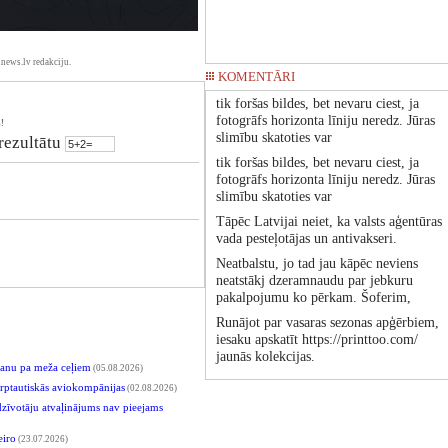
news.lv redakciju.
KOMENTĀRI
tik foršas bildes, bet nevaru ciest, ja
fotogrāfs horizonta līniju neredz. Jūras
!
slimību skatoties var
 rezultātu
tik foršas bildes, bet nevaru ciest, ja
fotogrāfs horizonta līniju neredz. Jūras
slimību skatoties var
Tāpēc Latvijai neiet, ka valsts aģentūras
vada pesteļotājas un antivakseri.
Neatbalstu, jo tad jau kāpēc neviens
neatstākj dzeramnaudu par jebkuru
pakalpojumu ko pērkam. Šoferim,
Runājot par vasaras sezonas apģērbiem,
iesaku apskatīt https://printtoo.com/
jaunās kolekcijas.
kšanu pa meža ceļiem
(05.08.2026)
tarptautiskās aviokompānijas
(02.08.2026)
edzīvotāju atvaļinājums nav pieejams
eiro
(23.07.2026)