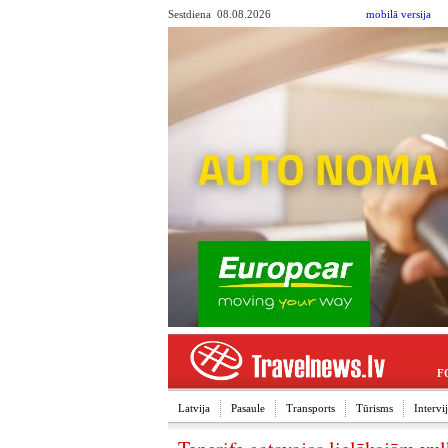
Sestdiena 08.08.2026
mobilā versija
F
Latvija
Pasaule
Transports
Tūrisms
Interv