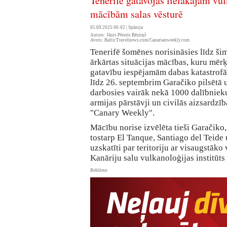
Tenerife gatavojas lielākajām vu
mācībām salas vēsturē
05.09.2025 06:02 |
Spānija
Autors: Jānis Pēteris Bērziņš
Avots: BalticTravelnews.com/Canarianweekly.com
Tenerifē šomēnes norisināsies līdz ši
ārkārtas situācijas mācības, kuru mērķi
gatavību iespējamām dabas katastrofā
līdz 26. septembrim Garačiko pilsētā 
darbosies vairāk nekā 1000 dalībnieku 
armijas pārstāvji un civilās aizsardzīb
"Canary Weekly".
Mācību norise izvēlēta tieši Garačiko,
tostarp El Tanque, Santiago del Teide 
uzskatīti par teritoriju ar visaugstāko
Kanāriju salu vulkanoloģijas institūts
Reklāma