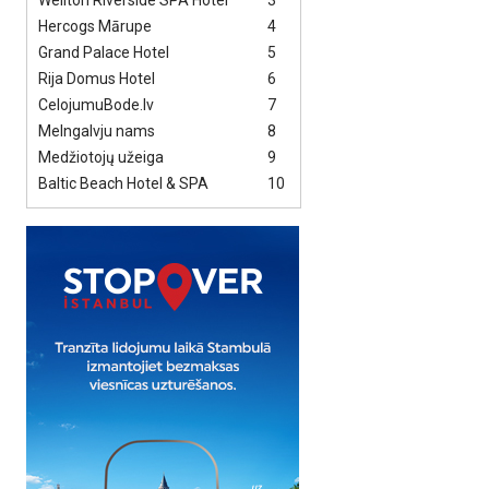
Wellton Riverside SPA Hotel
3
Hercogs Mārupe
4
Grand Palace Hotel
5
Rija Domus Hotel
6
CelojumuBode.lv
7
Melngalvju nams
8
Medžiotojų užeiga
9
Baltic Beach Hotel & SPA
10