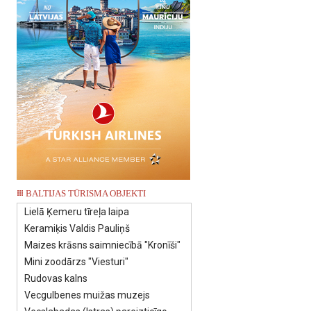
BALTIJAS TŪRISMA OBJEKTI
Lielā Ķemeru tīreļa laipa
Keramiķis Valdis Pauliņš
Maizes krāsns saimniecībā "Kronīši"
Mini zoodārzs "Viesturi"
Rudovas kalns
Vecgulbenes muižas muzejs