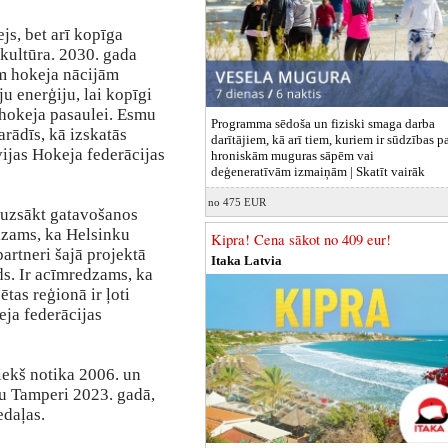
js, bet arī kopīga
 kultūra. 2030. gada
m hokeja nācijām
ju enerģiju, lai kopīgi
i hokeja pasaulei. Esmu
Programma sēdoša un fiziski smaga darba
arādīs, kā izskatās
darītājiem, kā arī tiem, kuriem ir sūdzības p
vijas Hokeja federācijas
hroniskām muguras sāpēm vai
deģeneratīvām izmaiņām |
Skatīt vairāk
no 475 EUR
 uzsākt gatavošanos
dzams, ka Helsinku
Kipra! Cena sākot no 409 eur!
partneri šajā projektā
Itaka Latvia
rds. Ir acīmredzams, ka
tas reģionā ir ļoti
ja federācijas
iekš notika 2006. un
tu Tamperi 2023. gadā,
edaļas.