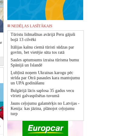
NEDĒĻAS LASĪTĀKAIS
Tūristu lidmašīnas avārijā Peru gājuši
bojā 13 cilvēki
ar
Itālijas kalnu ciemā tūristi sūdzas par
govīm, bet vietējie sūta tos ratā
Saules aptumsums izraisa tūrisma bumu
Spānijā un Islandē
Ļubļinā noņem Ukrainas karogu pēc
strīda par Otrā pasaules kara mantojumu
un UPA godināšanu
Bulgārijā lācis saplosa 35 gadus vecu
vīrieti galvaspilsētas tuvumā
Jauns ceļojumu galamērķis no Latvijas -
Kenija: kas jāzina, plānojot ceļojumu
turp