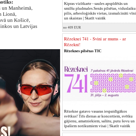
otiks:
Kipras vizītkarte - saules apspīdētās un
fā un Manheimā,
smilšu pludmales.Senās pilsētas, viduslaiku
pilis, arheoloģiskās vietas, izsmalcināti vīni
n Lionā,
un skaistas |
Skatīt vairāk
avā un Košicē,
inkos un Latvijas
no 409 EUR
Rēzeknei 741 - Svini ar mums - ar
Rēzekni!
Rēzeknes pilsētas TIC
Rēzekne gatavo vasaras iespaidīgākos
svētkus! Trīs dienas ar koncertiem, svētku
gājienu, amatniekiem, salūtu, putu šovu un
īpašiem notikumiem visai |
Skatīt vairāk