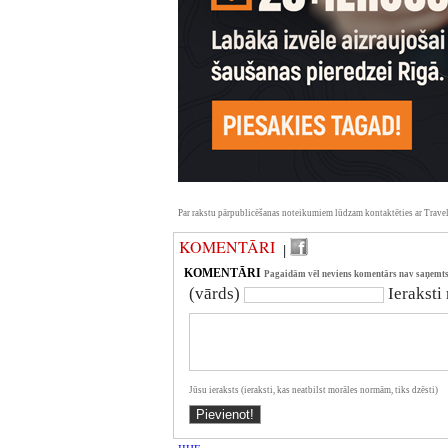
Par rakstu pārpublicēšanas noteikumiem lūdzam kontaktēties ar Travel
KOMENTĀRI
|
KOMENTĀRI
Pagaidām vēl neviens komentārs nav saņemts
(vārds)
Ieraksti
Jūsu ieraksts (ieraksti, kas neatbilst morāles normām, tiks dzēsti)