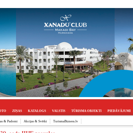
OTO
ZIŅAS
KATALOGS
VALSTIS
TŪRISMA OBJEKTI
PIEDĀVĀJUMI
ijas & Padomi
Akcijas & Svētki
TurismaBizness.lv