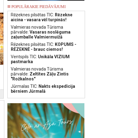
POPULĀRAKIE PIEDĀVĀJUMI
Rēzeknes pilsētas TIC:
Rēzekne
aicina - vasara vēl turpinās!
Valmieras novada Tūrisma
pārvalde:
Vasaras noslēguma
zaļumballe Valmiermuižā
Rēzeknes pilsētas TIC:
KOPUMS -
RĒZEKNĒ - brauc ciemos!
Ventspils TIC:
Unikāla VIZIUM
pastmarka
Valmieras novada Tūrisma
k
pārvalde:
Zeltītes Zāļu Zintis
"Rožkalnos"
Jūrmalas TIC:
Nakts ekspedīcija
bērniem Jūrmalā