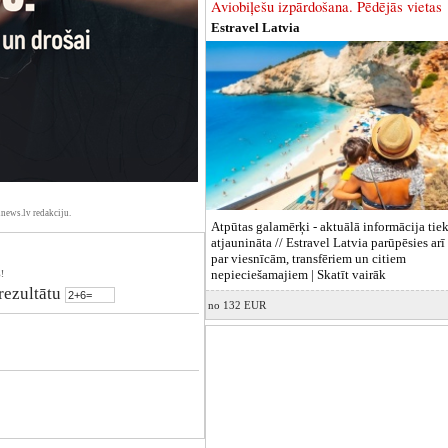
Aviobiļešu izpārdošana. Pēdējās vietas
Estravel Latvia
news.lv redakciju.
Atpūtas galamērķi - aktuālā informācija tie
atjaunināta // Estravel Latvia parūpēsies arī
par viesnīcām, transfēriem un citiem
nepieciešamajiem |
Skatīt vairāk
!
 rezultātu
no 132 EUR