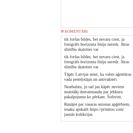
KOMENTĀRI
tik foršas bildes, bet nevaru ciest, ja
fotogrāfs horizonta līniju neredz. Jūras
slimību skatoties var
tik foršas bildes, bet nevaru ciest, ja
fotogrāfs horizonta līniju neredz. Jūras
slimību skatoties var
Tāpēc Latvijai neiet, ka valsts aģentūras
vada pesteļotājas un antivakseri.
Neatbalstu, jo tad jau kāpēc neviens
neatstākj dzeramnaudu par jebkuru
pakalpojumu ko pērkam. Šoferim,
Runājot par vasaras sezonas apģērbiem,
iesaku apskatīt https://printtoo.com/
jaunās kolekcijas.