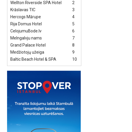
Wellton Riverside SPA Hotel
2
Krāslavas TIC
3
Hercogs Mārupe
4
Rija Domus Hotel
5
CelojumuBode.lv
6
Melngalvju nams
7
Grand Palace Hotel
8
Medžiotojų užeiga
9
Baltic Beach Hotel & SPA
10