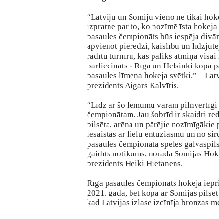
“Latviju un Somiju vieno ne tikai hoke
izpratne par to, ko nozīmē īsta hokeja
pasaules čempionāts būs iespēja divā
apvienot pieredzi, kaislību un līdzjutē
radītu turnīru, kas paliks atmiņā visa
pārliecināts - Rīga un Helsinki kopā p
pasaules līmeņa hokeja svētki.” – Lat
prezidents Aigars Kalvītis.
“Līdz ar šo lēmumu varam pilnvērtīgi
čempionātam. Jau šobrīd ir skaidri re
pilsēta, arēna un pārējie nozīmīgākie 
iesaistās ar lielu entuziasmu un no si
pasaules čempionāta spēles galvaspilsē
gaidīts notikums, norāda Somijas Hoke
prezidents Heiki Hietanens.
Rīgā pasaules čempionāts hokejā iepr
2021. gadā, bet kopā ar Somijas pilsē
kad Latvijas izlase izcīnīja bronzas m