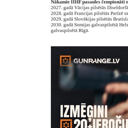
Nākamie IIHF pasaules čempionāti n
2027. gadā Vācijas pilsētās Diseldor
2028. gadā Francijas pilsētās Parīzē u
2029. gadā Slovākijas pilsētās Bratisl
2030. gadā Somijas galvaspilsētā Hels
galvaspilsētā Rīgā.