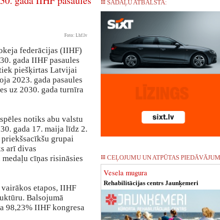
030. gada IIHF pasaules
SADAĻU ATBALSTA:
Foto: Lhf.lv
okeja federācijas (IIHF)
30. gada IIHF pasaules
iek piešķirtas Latvijai
koja 2023. gada pasaules
es uz 2030. gada turnīra
spēles notiks abu valstu
30. gada 17. maija līdz 2.
i priekšsacīkšu grupai
s arī divas
n medaļu cīņas risināsies
CEĻOJUMU UN ATPŪTAS PIEDĀVĀJUM
Vesela mugura
Rehabilitācijas centrs Jaunķemeri
 vairākos etapos, IIHF
truktūru. Balsojumā
ma 98,23% IIHF kongresa