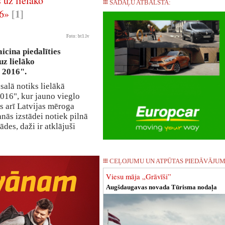
uz lielāko
SADAĻU ATBALSTA:
[1]
16»
Foto: bt1.lv
icina piedalīties
uz lielāko
o 2016".
salā notiks lielākā
2016", kur jauno vieglo
s arī Latvijas mēroga
nās izstādei notiek pilnā
ādes, daži ir atklājuši
CEĻOJUMU UN ATPŪTAS PIEDĀVĀJUM
Viesu māja „Grāvīši”
Augšdaugavas novada Tūrisma nodaļa