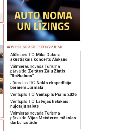
POPULĀRAKIE PIEDĀVĀJUMI
Alūksnes TIC:
Mika Dukura
akustiskais koncerts Alūksnē
Valmieras novada Tūrisma
pārvalde:
Zeltītes Zāļu Zintis
"Rožkalnos"
Jūrmalas TIC:
Nakts ekspedīcija
bērniem Jūrmalā
Ventspils TIC:
Ventspils Piano 2026
Ventspils TIC:
Latvijas lielākais
nūjotāju saiets
Valmieras novada Tūrisma
pārvalde:
Vijas Meisteres mākslas
darbu izstāde