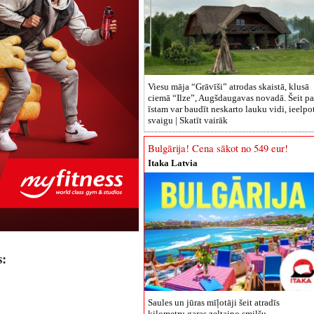
Viesu māja “Grāvīši” atrodas skaistā, klusā
ciemā “Ilze”, Augšdaugavas novadā. Šeit pa
īstam var baudīt neskarto lauku vidi, ieelpo
svaigu |
Skatīt vairāk
Bulgārija! Cena sākot no 549 eur!
Itaka Latvia
:
Saules un jūras mīļotāji šeit atradīs
kilometru garas zeltaino smilšu