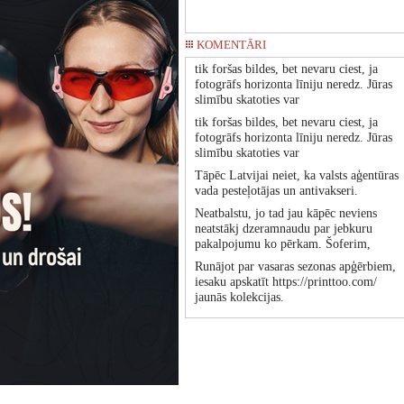
KOMENTĀRI
tik foršas bildes, bet nevaru ciest, ja
fotogrāfs horizonta līniju neredz. Jūras
slimību skatoties var
tik foršas bildes, bet nevaru ciest, ja
fotogrāfs horizonta līniju neredz. Jūras
slimību skatoties var
Tāpēc Latvijai neiet, ka valsts aģentūras
vada pesteļotājas un antivakseri.
Neatbalstu, jo tad jau kāpēc neviens
neatstākj dzeramnaudu par jebkuru
pakalpojumu ko pērkam. Šoferim,
Runājot par vasaras sezonas apģērbiem,
iesaku apskatīt https://printtoo.com/
jaunās kolekcijas.