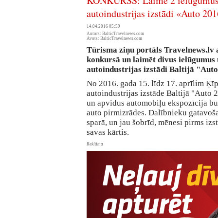
KONKURSS: Laimē 2 ielūgumus 
autoindustrijas izstādi «Auto 20
14.04.2016 05:59
Autors: BalticTravelnews.com
Avots: BalticTravelnews.com
Tūrisma ziņu portāls Travelnews.lv a
konkursā un laimēt divus ielūgumus 
autoindustrijas izstādi Baltijā "Aut
No 2016. gada 15. līdz 17. aprīlim Ķīp
autoindustrijas izstāde Baltijā "Auto 
un apvidus automobiļu ekspozīcijā bū
auto pirmizrādes. Dalībnieku gatavoša
sparā, un jau šobrīd, mēnesi pirms izst
savas kārtis.
Reklāma