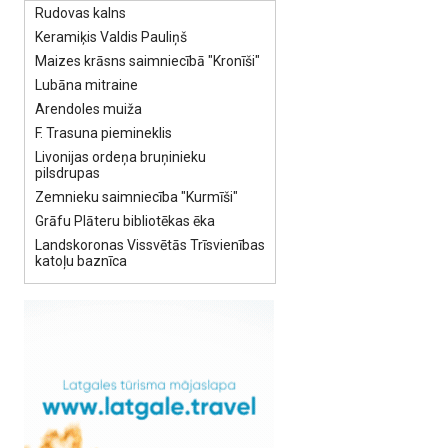
Rudovas kalns
Keramiķis Valdis Pauliņš
Maizes krāsns saimniecībā "Kronīši"
Lubāna mitraine
Arendoles muiža
F. Trasuna piemineklis
Livonijas ordeņa bruņinieku
pilsdrupas
Zemnieku saimniecība "Kurmīši"
Grāfu Plāteru bibliotēkas ēka
Landskoronas Vissvētās Trīsvienības
katoļu baznīca