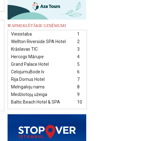
APMEKLĒTĀKIE UZŅĒMUMI
Viesistaba
1
Wellton Riverside SPA Hotel
2
Krāslavas TIC
3
Hercogs Mārupe
4
Grand Palace Hotel
5
CelojumuBode.lv
6
Rija Domus Hotel
7
Melngalvju nams
8
Medžiotojų užeiga
9
Baltic Beach Hotel & SPA
10