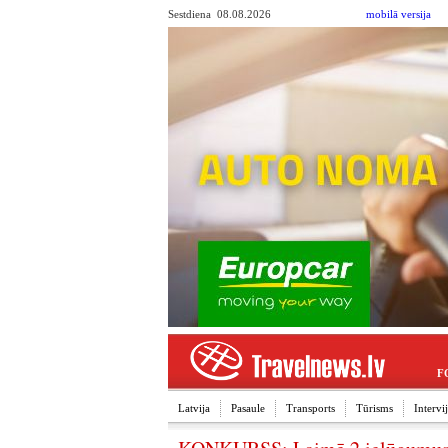
Sestdiena 08.08.2026
mobilā versija
F
Latvija
Pasaule
Transports
Tūrisms
Interv