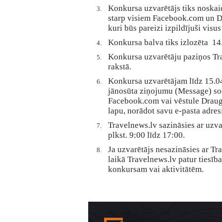
Konkursa uzvarētājs tiks noskaid
starp visiem Facebook.com un Dr
kuri būs pareizi izpildījuši vis
Konkursa balva tiks izlozēta 14.
Konkursa uzvarētāju paziņos Tra
rakstā.
Konkursa uzvarētājam līdz 15.04
jānosūta ziņojumu (Message) soc
Facebook.com vai vēstule Draug
lapu, norādot savu e-pasta adres
Travelnews.lv sazināsies ar uzva
plkst. 9:00 līdz 17:00.
Ja uzvarētājs nesazināsies ar Tr
laikā Travelnews.lv patur tiesīb
konkursam vai aktivitātēm.