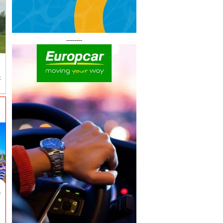
--------
t