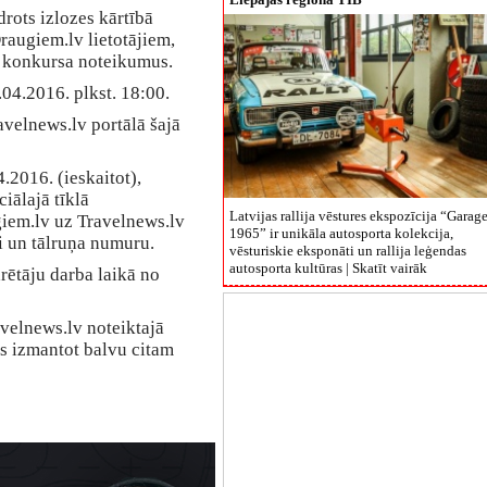
rots izlozes kārtībā
augiem.lv lietotājiem,
us konkursa noteikumus.
04.2016. plkst. 18:00.
velnews.lv portālā šajā
.2016. (ieskaitot),
iālajā tīklā
Latvijas rallija vēstures ekspozīcija “Garag
iem.lv uz Travelnews.lv
1965” ir unikāla autosporta kolekcija,
i un tālruņa numuru.
vēsturiskie eksponāti un rallija leģendas
autosporta kultūras |
Skatīt vairāk
rētāju darba laikā no
avelnews.lv noteiktajā
as izmantot balvu citam