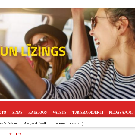
OTO
ZIŅAS
KATALOGS
VALSTIS
TŪRISMA OBJEKTI
PIEDĀVĀJUMI
ijas & Padomi
Akcijas & Svētki
TurismaBizness.lv