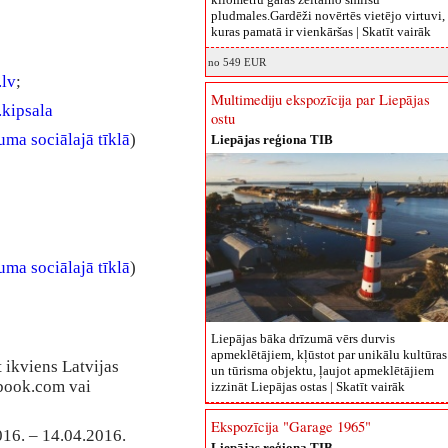
pludmales.Gardēži novērtēs vietējo virtuvi,
kuras pamatā ir vienkāršas |
Skatīt vairāk
no 549 EUR
.lv
;
Multimediju ekspozīcija par Liepājas
kipsala
ostu
ma sociālajā tīklā
)
Liepājas reģiona TIB
ma sociālajā tīklā
)
Liepājas bāka drīzumā vērs durvis
apmeklētājiem, kļūstot par unikālu kultūras
 ikviens Latvijas
un tūrisma objektu, ļaujot apmeklētājiem
ebook.com vai
izzināt Liepājas ostas |
Skatīt vairāk
Ekspozīcija "Garage 1965"
016. – 14.04.2016.
Liepājas reģiona TIB