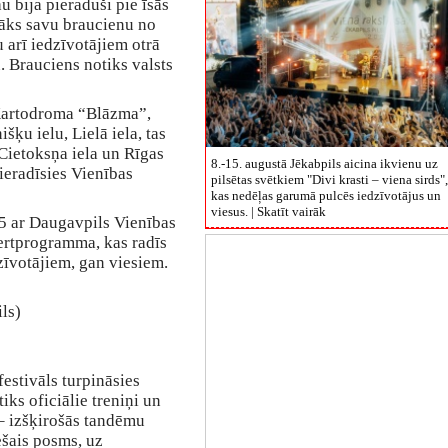
u bija pieraduši pie īsās
sāks savu braucienu no
arī iedzīvotājiem otrā
. Brauciens notiks valsts
Kartodroma “Blāzma”,
šķu ielu, Lielā iela, tas
 Cietoksņa iela un Rīgas
8.-15. augustā Jēkabpils aicina ikvienu uz
ieradīsies Vienības
pilsētas svētkiem "Divi krasti – viena sirds",
kas nedēļas garumā pulcēs iedzīvotājus un
viesus. |
Skatīt vairāk
5 ar Daugavpils Vienības
ertprogramma, kas radīs
zīvotājiem, gan viesiem.
ls)
estivāls turpināsies
ks oficiālie treniņi un
 – izšķirošās tandēmu
ešais posms, uz