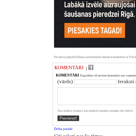
Par rakstu pārpublicēšanas noteikumiem lūdzam kontaktēties ar Travel
KOMENTĀRI
|
KOMENTĀRI
Pagaidām vēl neviens komentārs nav saņemts
(vārds)
Ieraksti
Jūsu ieraksts (ieraksti, kas neatbilst morāles normām, tiks dzēsti)
Drifta parāde