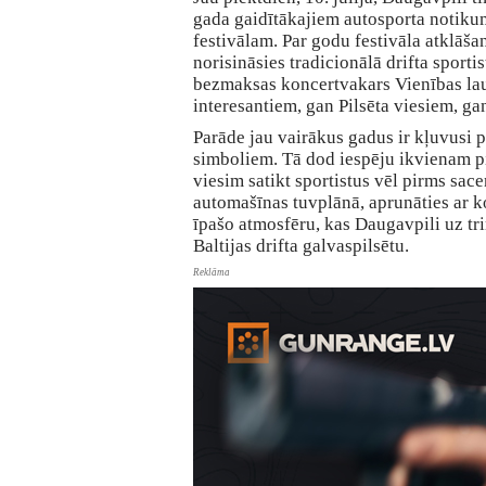
gada gaidītākajiem autosporta notiku
festivālam. Par godu festivāla atklāšan
norisināsies tradicionālā drifta sporti
bezmaksas koncertvakars Vienības l
interesantiem, gan Pilsēta viesiem, ga
Parāde jau vairākus gadus ir kļuvusi p
simboliem. Tā dod iespēju ikvienam p
viesim satikt sportistus vēl pirms sac
automašīnas tuvplānā, aprunāties ar 
īpašo atmosfēru, kas Daugavpili uz tr
Baltijas drifta galvaspilsētu.
Reklāma