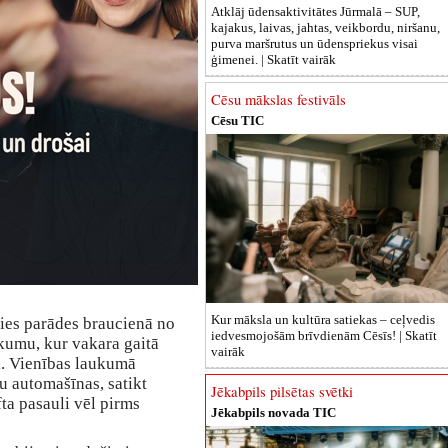
Atklāj ūdensaktivitātes Jūrmalā – SUP,
kajakus, laivas, jahtas, veikbordu, niršanu,
purva maršrutus un ūdenspriekus visai
ģimenei. |
Skatīt vairāk
Cēsu mākslas festivāls
Cēsu TIC
Kur māksla un kultūra satiekas – ceļvedis
sies parādes braucienā no
iedvesmojošām brīvdienām Cēsīs! |
Skatīt
kumu, kur vakara gaitā
vairāk
i. Vienības laukumā
šu automašīnas, satikt
Jēkabpils pilsētas svētki
fta pasauli vēl pirms
Jēkabpils novada TIC