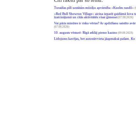
Citi raksti par šo tēmu:
Turaidas pilī uzstāsies mūziķu apvienība «Kuolm randõ»
(
«Red Bull Showrun Village» aicina iepazīt gaidāmā šova te
izaicinājumā un citās aktivitātēs visai ģimenei
(07.08.2026)
Vai pāris minūtes ir riska vērtas? Ar apdzīšanu saistīto avā
(07.08.2026)
10. augusts vēsturē: Rīgā atklāj pirmo kazino
(09.08.2023)
Lidojums kavējas, bet autostāvvieta jāapmaksā pašam. Ko 