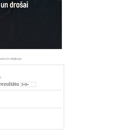
news.lv redakciju.
!
 rezultātu