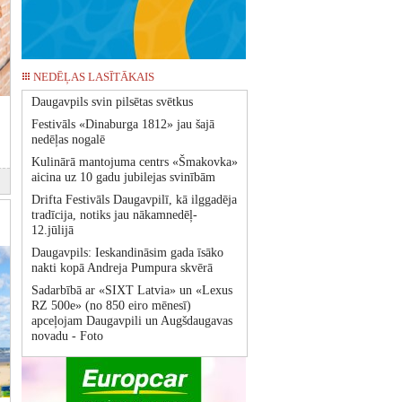
NEDĒĻAS LASĪTĀKAIS
Daugavpils svin pilsētas svētkus
Festivāls «Dinaburga 1812» jau šajā
nedēļas nogalē
Kulinārā mantojuma centrs «Šmakovka»
aicina uz 10 gadu jubilejas svinībām
Drifta Festivāls Daugavpilī, kā ilggadēja
tradīcija, notiks jau nākamnedēļ-
12.jūlijā
Daugavpils: Ieskandināsim gada īsāko
nakti kopā Andreja Pumpura skvērā
Sadarbībā ar «SIXT Latvia» un «Lexus
RZ 500e» (no 850 eiro mēnesī)
apceļojam Daugavpili un Augšdaugavas
novadu - Foto