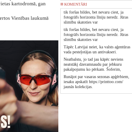
vietas kartodromā, gan
KOMENTĀRI
tik foršas bildes, bet nevaru ciest, ja
fotogrāfs horizonta līniju neredz. Jūras
certos Vienības laukumā
slimību skatoties var
tik foršas bildes, bet nevaru ciest, ja
fotogrāfs horizonta līniju neredz. Jūras
slimību skatoties var
Tāpēc Latvijai neiet, ka valsts aģentūras
vada pesteļotājas un antivakseri.
Neatbalstu, jo tad jau kāpēc neviens
neatstākj dzeramnaudu par jebkuru
pakalpojumu ko pērkam. Šoferim,
Runājot par vasaras sezonas apģērbiem,
iesaku apskatīt https://printtoo.com/
jaunās kolekcijas.