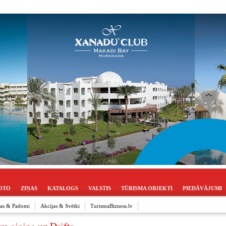
OTO
ZIŅAS
KATALOGS
VALSTIS
TŪRISMA OBJEKTI
PIEDĀVĀJUMI
ijas & Padomi
Akcijas & Svētki
TurismaBizness.lv