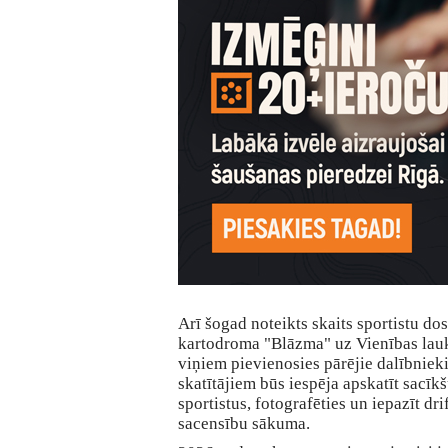
Arī šogad noteikts skaits sportistu do
kartodroma "Blāzma" uz Vienības lau
viņiem pievienosies pārējie dalībniek
skatītājiem būs iespēja apskatīt sacīk
sportistus, fotografēties un iepazīt dri
sacensību sākuma.