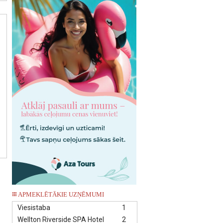
APMEKLĒTĀKIE UZŅĒMUMI
Viesistaba
1
Wellton Riverside SPA Hotel
2