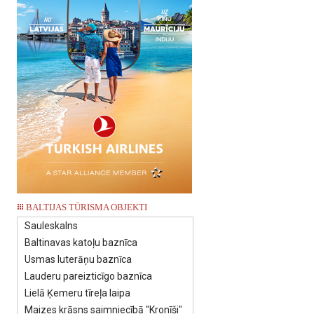
BALTIJAS TŪRISMA OBJEKTI
Sauleskalns
Baltinavas katoļu baznīca
Usmas luterāņu baznīca
Lauderu pareizticīgo baznīca
Lielā Ķemeru tīreļa laipa
Maizes krāsns saimniecībā "Kronīši"