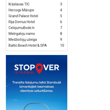
Krāslavas TIC
3
Hercogs Mārupe
4
Grand Palace Hotel
5
Rija Domus Hotel
6
CelojumuBode.lv
7
Melngalvju nams
8
Medžiotojų užeiga
9
Baltic Beach Hotel & SPA
10