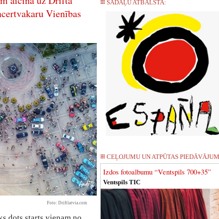
ēm aicina uz Drifta
SADAĻU ATBALSTA:
oncertvakaru Vienības
CEĻOJUMU UN ATPŪTAS PIEDĀVĀJUM
Izdos fotoalbumu “Ventspils 700+35”
Ventspils TIC
Foto: Driftlatvia.com
iks dots starts vienam no