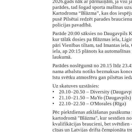
2026.gads nāk ar pārmaiņām, ja visi ja
parādes, tad šogad sporta mašīnas uz
Kartodroma “Blāzma”, kas dos iespēju 
pusē Pilsētai redzēt parades braucienu
policijas pavadībā.
Parāde 20:00 sāksies no Daugavpils 
kur tālāk dosies pa Blāzmas iela, Ligini
pāri Vienības tiltam, tad Imantas iela,
iela, ap 20:15 plānots ka automašīnas 
laukumā.
Parādes noslēgumā no 20.15 līdz 23.4
nama atbalstu notiks bezmaksas konc
īstu svētku atmosfēru gan pilsētas ied
Uz skatuves uzstāsies:
• 20.10–20.50 – Diversity (Daugavpi
• 21.10–21.50 – MaYo (Daugavpils)
• 22.10–22.50 – O'Morales (Rīga)
Pēc piektdienas atklāšanas pasākuma f
kartodromā "Blāzma", kur sestdien noti
kvalifikācijas braucieni, bet svētdien
cīņas un Latvijas drifta čempionāta tr