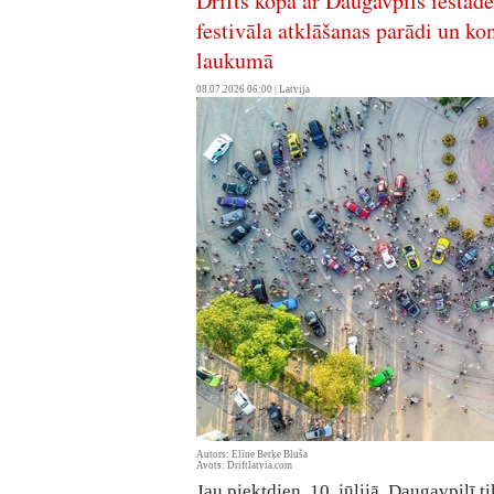
Drifts kopā ar Daugavpils iestād
festivāla atklāšanas parādi un k
laukumā
08.07.2026 06:00 |
Latvija
Autors: Elīne Berķe Bluša
Avots: Driftlatvia.com
Jau piektdien, 10. jūlijā, Daugavpilī t