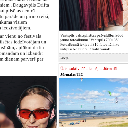
miem , Daugavpils Drifta
ai pilsētas centrā
stu parāde un pirmo reizi,
aukumā visiem
n iedzīvotājiem.
Ventspils valstspilsētas pašvaldība izdod
ar vienu no festivāla
jauno fotoalbumu “Ventspils 700+35”.
ilsētas iedzīvotājam un
Fotoalbumā iekļauti 316 fotoattēli, ko
ensībām, aplūkot drifta
radījuši 67 autori. |
Skatīt vairāk
komandām un izbaudīt
Latvija
im dienām pārvērš par
Ūdensaktivitāšu iespējas Jūrmalā
Jūrmalas TIC