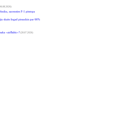
06.08.2026)
hniku, sacensties F-1 pitstopa
riju skaits šogad pieaudzis par 66%
saka «airBaltic»?
(28.07.2026)