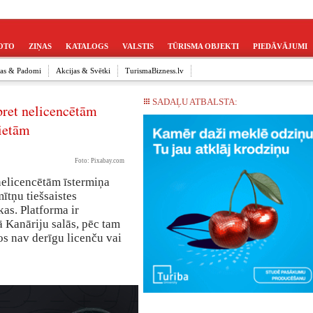
OTO
ZIŅAS
KATALOGS
VALSTIS
TŪRISMA OBJEKTI
PIEDĀVĀJUMI
ijas & Padomi
Akcijas & Svētki
TurismaBizness.lv
SADAĻU ATBALSTA:
pret nelicencētām
vietām
Foto: Pixabay.com
 nelicencētām īstermiņa
ītņu tiešsaistes
as. Platforma ir
 Kanāriju salās, pēc tam
os nav derīgu licenču vai