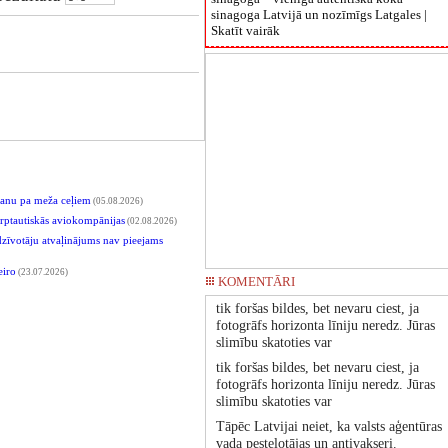
sinagoga Latvijā un nozīmīgs Latgales |
Skatīt vairāk
kšanu pa meža ceļiem
(05.08.2026)
tarptautiskās aviokompānijas
(02.08.2026)
edzīvotāju atvaļinājums nav pieejams
eiro
(23.07.2026)
KOMENTĀRI
tik foršas bildes, bet nevaru ciest, ja
fotogrāfs horizonta līniju neredz. Jūras
slimību skatoties var
tik foršas bildes, bet nevaru ciest, ja
fotogrāfs horizonta līniju neredz. Jūras
slimību skatoties var
Tāpēc Latvijai neiet, ka valsts aģentūras
vada pesteļotājas un antivakseri.