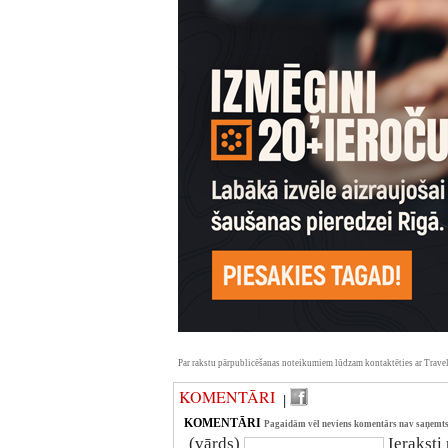
Par rakstu pārpublicēšanas noteikumiem lūdzam kontaktēties ar Travel
KOMENTĀRI
|
KOMENTĀRI
Pagaidām vēl neviens komentārs nav saņemts
(vārds)
Ieraksti