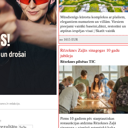
Mūsdienīgs kūrorta komplekss ar plašiem,
elegantiem numuriem un villām. Viesiem
pieejami vairāki baseini,dārzi, restorāni un
atpūtas iespējas visai |
Skatīt vairāk
no 1615 EUR
Rēzeknes Zaļās sinagogas 10 gadu
jubileja
Rēzeknes pilsētas TIC
news.lv redakciju.
Pirms 10 gadiem pēc starptautiskas
!
restaurācijas atdzima Rēzeknes Zaļā
 rezultātu
sinagoga – vienīgā autentiskā koka