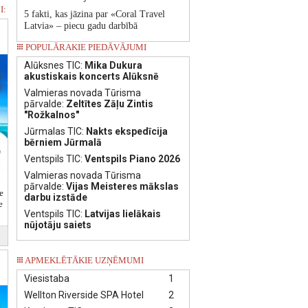
I:
5 fakti, kas jāzina par «Coral Travel
Latvia» – piecu gadu darbībā
POPULĀRAKIE PIEDĀVĀJUMI
Alūksnes TIC:
Mika Dukura
akustiskais koncerts Alūksnē
Valmieras novada Tūrisma
pārvalde:
Zeltītes Zāļu Zintis
"Rožkalnos"
Jūrmalas TIC:
Nakts ekspedīcija
bērniem Jūrmalā
Ventspils TIC:
Ventspils Piano 2026
Valmieras novada Tūrisma
pārvalde:
Vijas Meisteres mākslas
e
darbu izstāde
e
Ventspils TIC:
Latvijas lielākais
nūjotāju saiets
APMEKLĒTĀKIE UZŅĒMUMI
Viesistaba
1
Wellton Riverside SPA Hotel
2