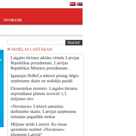
NOTIKUMI
NEDĒĻAS LASĪTĀKAIS
Latgales tūrisma atklāta vēstule Latvijas
Republikas prezidentam, Latvijas
Republikas Ministru prezidentam...
Igaunijas HoReCa sektorā pieaug slēgto
uzņēmumu skaits un nodokļu parādi
Ekonomikas ministrs: Latgales tūrisma
stiprināšanai plānots novirzīt 1,5
miljonus eiro
«Novaturas» Lietuvā samazina
darbinieku skaitu, Latvijas uzņēmumu
izmaiņas pagaidām neskar
Miljonu strīds Lietuvā. Ko tiesas
spriedums nozīmē «Novatours»
klientiem Latvijā?