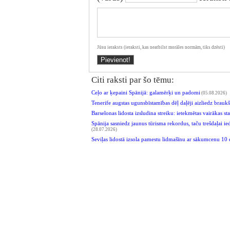
Jūsu ieraksts (ieraksti, kas neatbilst morāles normām, tiks dzēsti)
Citi raksti par šo tēmu:
Ceļo ar ķepaini Spānijā: galamērķi un padomi
(05.08.2026)
Tenerife augstas ugunsbīstamības dēļ daļēji aizliedz brau
Barselonas lidosta izsludina streiku: ietekmētas vairākas s
Spānija sasniedz jaunus tūrisma rekordus, taču trešdaļai i
(28.07.2026)
Seviļas lidostā izsola pamestu lidmašīnu ar sākumcenu 10 