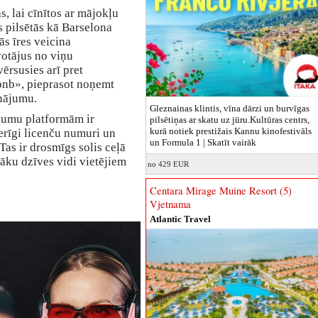
as, lai cīnītos ar mājokļu
 pilsētās kā Barselona
ās īres veicina
votājus no viņu
ērsusies arī pret
rbnb», pieprasot noņemt
inājumu.
Gleznainas klintis, vīna dārzi un burvīgas
ājumu platformām ir
pilsētiņas ar skatu uz jūru.Kultūras centrs,
kurā notiek prestižais Kannu kinofestivāls
erīgi licenču numuri un
un Formula 1 |
Skatīt vairāk
 Tas ir drosmīgs solis ceļā
vāku dzīves vidi vietējiem
no 429 EUR
Centara Mirage Muine Resort (5)
Vjetnama
Atlantic Travel