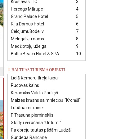
Krāslavas TIC
3
Hercogs Mārupe
4
Grand Palace Hotel
5
Rija Domus Hotel
6
CelojumuBode.lv
7
Melngalvju nams
8
Medžiotojų užeiga
9
Baltic Beach Hotel & SPA
10
BALTIJAS TŪRISMA OBJEKTI
Lielā Ķemeru tīreļa laipa
Rudovas kalns
Keramiķis Valdis Pauliņš
Maizes krāsns saimniecībā "Kronīši"
Lubāna mitraine
F. Trasuna piemineklis
Stārķu vērošana "Untumi"
Pa ebreju tautas pēdām Ludzā
Gundega Rancāne