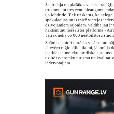
Šis ir daļa no plašākas valsts stratēģij
trūkumu un īres cenu pieaugumu tādās
un Madride. Tiek uzskatīts, ka nelegāl
spekulācijas un izspiež vietējos iedzī
dzīvojamiem rajoniem. Valdība jau ir v
naktsmītņu tiešsaistes platforma «Ai
vairāk nekā 65 000 neatbilstošu slud
Spānija skaidri norāda: visām sludin
jāievēro reģionālie likumi, jānorāda d
jāatklāj saimnieku juridiskais statuss.
uz līdzsvarotāku tūrismu un kvalitatī
iedzīvotājiem.