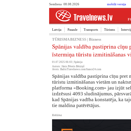
Sestdiena 08.08.2026
mobilā versija
F
Latvija
Pasaule
Transports
Tūrisms
Interv
TŪRISMA BIZNESS
|
Bizness
Spānijas valdība pastiprina cīņu 
īstermiņa tūristu izmitināšanas 
01.07.2025 06:03 |
Spānija
Autors: Jānis Pēteris Bērziņš
Avots: BalticTravelnews.com/france24.com
Spānijas valdība pastiprina cīņu pret
tūristu izmitināšanas vietām un naktsm
platforma «Booking.com» jau izjūt sek
izdzēsusi 4093 sludinājumus, pārsvarā
kad Spānijas vadība konstatēja, ka taj
tie maldina patērētājus.
Reklāma