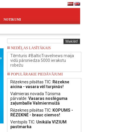
NOTIKUMI
NEDĒĻAS LASĪTĀKAIS
Tēmturis #BalticTravelnews maija
vidū pārsniedza 5000 ierakstu
robežu
POPULĀRAKIE PIEDĀVĀJUMI
Rēzeknes pilsētas TIC:
Rēzekne
aicina - vasara vēl turpinās!
Valmieras novada Tūrisma
pārvalde:
Vasaras noslēguma
zaļumballe Valmiermuižā
Rēzeknes pilsētas TIC:
KOPUMS -
RĒZEKNĒ - brauc ciemos!
Ventspils TIC:
Unikāla VIZIUM
pastmarka