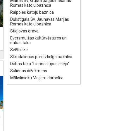
Maltas Sv. Krusta pagodināšanas
Romas katoļu baznīca
Raipoles katoļu baznīca
Dukstigala Sv. Jaunavas Marijas
Romas katoļu baznīca
Stiglovas grava
Eversmuižas kultūrvēstures un
dabas taka
Svētbirze
Skrudalienas pareizticīgo baznīca
Dabas taka "Liepnas upes ieleja"
Salienas dižakmens
Mākslinieku Maijeru darbnīca