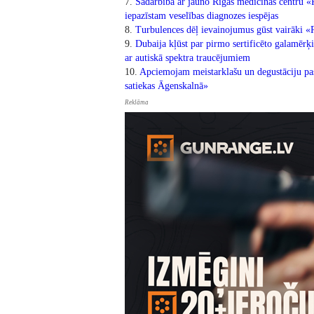
7.
Sadarbībā ar jauno Rīgas medicīnas centru «
iepazīstam veselības diagnozes iespējas
8.
Turbulences dēļ ievainojumus gūst vairāki «R
9.
Dubaija kļūst par pirmo sertificēto galamēr
ar autiskā spektra traucējumiem
10.
Apciemojam meistarklašu un degustāciju pa
satiekas Āgenskalnā»
Reklāma