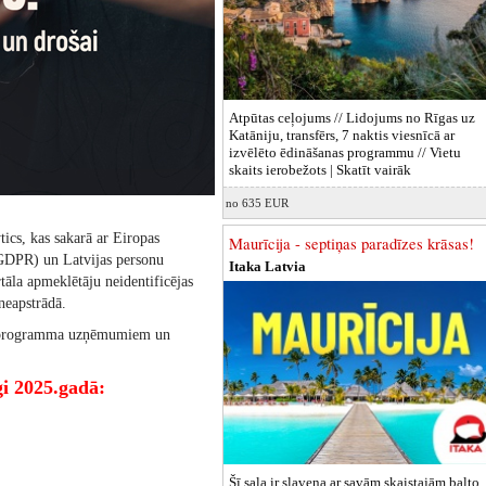
Atpūtas ceļojums // Lidojums no Rīgas uz
Katāniju, transfērs, 7 naktis viesnīcā ar
izvēlēto ēdināšanas programmu // Vietu
skaits ierobežots |
Skatīt vairāk
no 635 EUR
tics, kas sakarā ar Eiropas
Maurīcija - septiņas paradīzes krāsas!
(GDPR) un Latvijas personu
Itaka Latvia
āla apmeklētāju neidentificējas
neapstrādā.
as programma uzņēmumiem un
gi 2025.gadā:
Šī sala ir slavena ar savām skaistajām balto