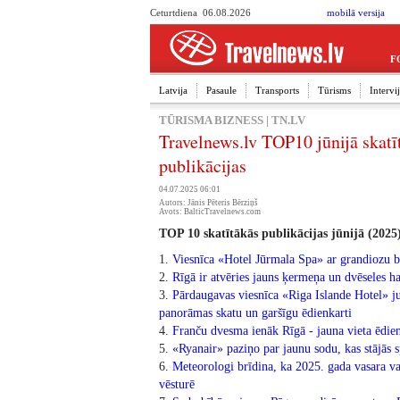
Ceturtdiena 06.08.2026
mobilā versija
F
Latvija
Pasaule
Transports
Tūrisms
Interv
TŪRISMA BIZNESS
|
TN.LV
Travelnews.lv TOP10 jūnijā skatī
publikācijas
04.07.2025 06:01
Autors: Jānis Pēteris Bērziņš
Avots: BalticTravelnews.com
TOP 10 skatītākās publikācijas jūnijā (2025
1.
Viesnīca «Hotel Jūrmala Spa» ar grandiozu ba
2.
Rīgā ir atvēries jauns ķermeņa un dvēseles 
3.
Pārdaugavas viesnīca «Riga Islande Hotel» j
panorāmas skatu un garšīgu ēdienkarti
4.
Franču dvesma ienāk Rīgā - jauna vieta ēdien
5.
«Ryanair» paziņo par jaunu sodu, kas stājās s
6.
Meteorologi brīdina, ka 2025. gada vasara va
vēsturē