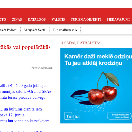
OTO
ZIŅAS
KATALOGS
VALSTIS
TŪRISMA OBJEKTI
PIEDĀVĀJUMI
ijas & Padomi
Akcijas & Svētki
TurismaBizness.lv
SADAĻU ATBALSTA:
tākās vai populārākās
Foto: Pixabay.com
)
lli atzīmē 20 gadu jubileju
harmonijas salons «Orchid SPA»
umta terase piedāvā burvīgu
u un kultūras cienītājiem
pēkā 12. jūnijā
rētu būt viena no karstākajām