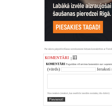
Par rakstu pārpublicēšanas noteikumiem lūdzam kontaktēties ar Travel
KOMENTĀRI
|
KOMENTĀRI
Pagaidām vēl neviens komentārs nav saņemts
(vārds)
Ieraksti
Jūsu ieraksts (ieraksti, kas neatbilst morāles normām, tiks dzēsti)