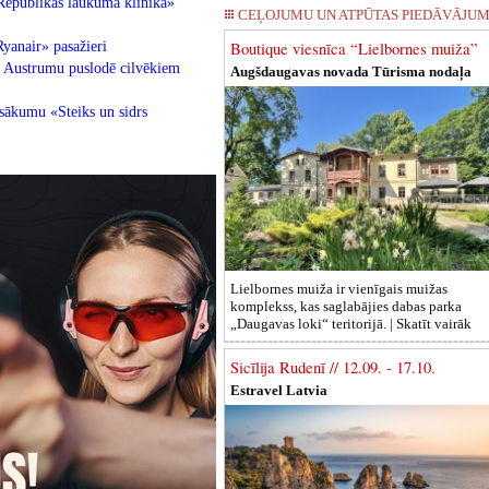
Republikas laukuma klīnika»
CEĻOJUMU UN ATPŪTAS PIEDĀVĀJUM
yanair» pasažieri
Boutique viesnīca “Lielbornes muiža”
ķi Austrumu puslodē cilvēkiem
Augšdaugavas novada Tūrisma nodaļa
sākumu «Steiks un sidrs
Lielbornes muiža ir vienīgais muižas
komplekss, kas saglabājies dabas parka
„Daugavas loki“ teritorijā. |
Skatīt vairāk
Sicīlija Rudenī // 12.09. - 17.10.
Estravel Latvia