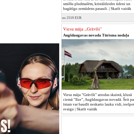
smilšu pludmalēm, kristāldzidro ūdeni un
bagātīgo zemūdens pasauli. |
Skatīt vairāk
no 2519 EUR
Viesu māja „Grāvīši”
Augšdaugavas novada Tūrisma nodaļa
Viesu māja “Grāvīši” atrodas skaistā, klusā
ciemā “Ilze”, Augšdaugavas novadā. Šeit pa
īstam var baudīt neskarto lauku vidi, ieelpo
svaigu |
Skatīt vairāk