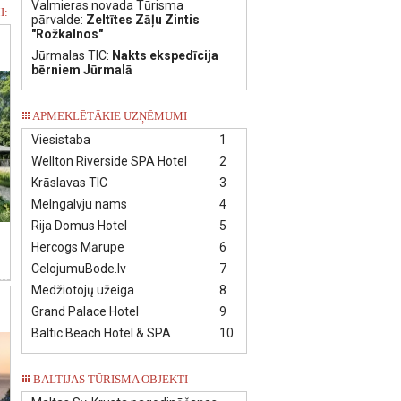
Valmieras novada Tūrisma
I:
pārvalde:
Zeltītes Zāļu Zintis
"Rožkalnos"
Jūrmalas TIC:
Nakts ekspedīcija
bērniem Jūrmalā
APMEKLĒTĀKIE UZŅĒMUMI
Viesistaba
1
Wellton Riverside SPA Hotel
2
Krāslavas TIC
3
Melngalvju nams
4
Rija Domus Hotel
5
Hercogs Mārupe
6
CelojumuBode.lv
7
Medžiotojų užeiga
8
Grand Palace Hotel
9
Baltic Beach Hotel & SPA
10
BALTIJAS TŪRISMA OBJEKTI