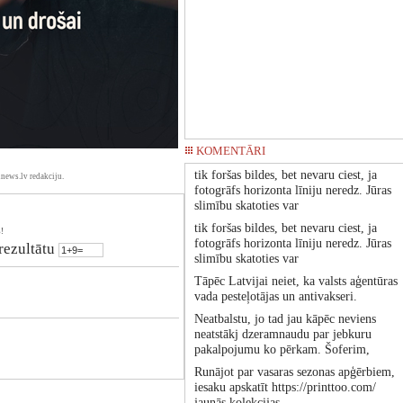
KOMENTĀRI
tik foršas bildes, bet nevaru ciest, ja
news.lv redakciju.
fotogrāfs horizonta līniju neredz. Jūras
slimību skatoties var
tik foršas bildes, bet nevaru ciest, ja
!
fotogrāfs horizonta līniju neredz. Jūras
 rezultātu
slimību skatoties var
Tāpēc Latvijai neiet, ka valsts aģentūras
vada pesteļotājas un antivakseri.
Neatbalstu, jo tad jau kāpēc neviens
neatstākj dzeramnaudu par jebkuru
pakalpojumu ko pērkam. Šoferim,
Runājot par vasaras sezonas apģērbiem,
iesaku apskatīt https://printtoo.com/
jaunās kolekcijas.