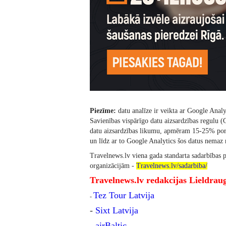
Piezīme:
datu analīze ir veikta ar Google Analy
Savienības vispārīgo datu aizsardzības regulu 
datu aizsardzības likumu, apmēram 15-25% port
un līdz ar to Google Analytics šos datus nemaz 
Travelnews.lv viena gada standarta sadarbīb
organizācijām -
Travelnews.lv/sadarbiba/
Travelnews.lv redakcijas Lieldrau
Tez Tour Latvija
-
-
Sixt Latvija
-
airBaltic