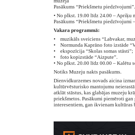
muzejā
Pasākums “Priekšmetu piedzīvojumi”
• No plkst. 19.00 līdz 24.00 – Apriķu
Pasākums “Priekšmetu piedzīvojumi – 
Vakara programmā:
• muzikāls sveiciens “Labvakar, muze
• Normunda Kaprāno foto izstāde “V
• ekspozīcija “Skolas somas stāsti”;
• foto kopizstāde “Aizpute”.
• No plkst. 20.00 līdz 00.00 – Kalētu 
Notiks Muzeju nakts pasākums.
Dienvidkurzemes novads aicina izmant
kultūrvēsturisko mantojumu neierastā
atklāt stāstus, kas glabājas muzeju k
priekšmetos. Pasākumi piemēroti gan
interesentiem, gan ikvienam kultūras 