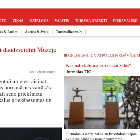
OTO
ZIŅAS
KATALOGS
VALSTIS
TŪRISMA OBJEKTI
PIEDĀVĀJUMI
ijas & Padomi
Akcijas & Svētki
TurismaBizness.lv
i daudzveidīgi Muzeju
CEĻOJUMU UN ATPŪTAS PIEDĀVĀJUM
Kas notiek Jūrmalas izstāžu zālēs?
Jūrmalas TIC
Foto: Aizputes muzejs
āji un viesi aicināti
 norisināsies vairākās
zīt seno priekšmetu
zikālus priekšnesumus un
Jūrmalas izstāžu zālēs un brīvdabas telpās
skatāma plaša vasaras programma –