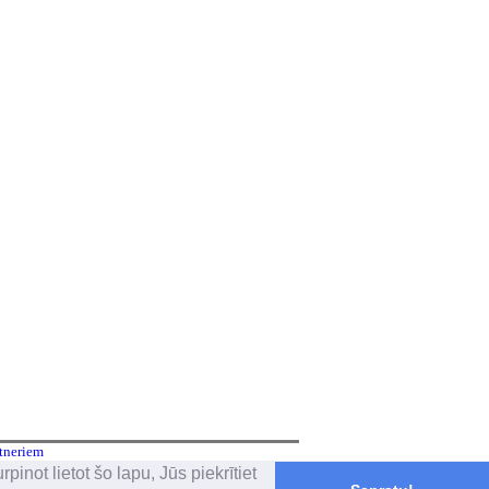
tneriem
inot lietot šo lapu, Jūs piekrītiet