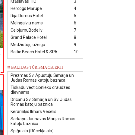
Krāslavas TIC
3
Hercogs Mārupe
4
Rija Domus Hotel
5
Melngalvju nams
6
CelojumuBode.lv
7
Grand Palace Hotel
8
Medžiotojų užeiga
9
Baltic Beach Hotel & SPA
10
u
BALTIJAS TŪRISMA OBJEKTI
Prezmas Sv. Apustuļu Sīmaņa un
Jūdas Romas katoļu baznīca
Tiskādu vecticībnieku draudzes
dievnams
Dricānu Sv. Sīmaņa un Sv. Jūdas
Romas katoļu baznīca
Keramiķis Ilmārs Vecelis
Sarkaņu Jaunavas Marijas Romas
katoļu baznīca
Spiģu ala (Rūcekļa ala)