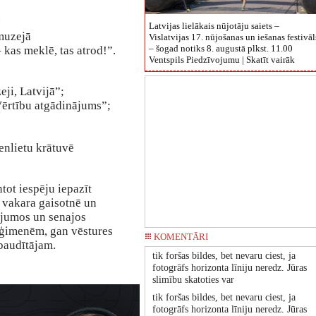
.
Latvijas lielākais nūjotāju saiets –
 muzejā
Vislatvijas 17. nūjošanas un iešanas festivāl
– šogad notiks 8. augustā plkst. 11.00
kas meklē, tas atrod!”.
Ventspils Piedzīvojumu |
Skatīt vairāk
ji, Latvijā”;
ērtību atgādinājums”;
senlietu krātuvē
ot iespēju iepazīt
 vakara gaisotnē un
rājumos un senajos
 ģimenēm, gan vēstures
KOMENTĀRI
baudītājam.
tik foršas bildes, bet nevaru ciest, ja
fotogrāfs horizonta līniju neredz. Jūras
slimību skatoties var
tik foršas bildes, bet nevaru ciest, ja
fotogrāfs horizonta līniju neredz. Jūras