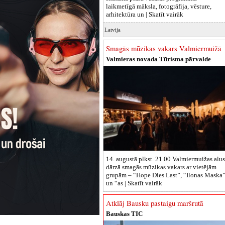
laikmetīgā māksla, fotogrāfija, vēsture,
arhitektūra un |
Skatīt vairāk
Latvija
Smagās mūzikas vakars Valmiermuižā
Valmieras novada Tūrisma pārvalde
14. augustā plkst. 21.00 Valmiermuižas alus
dārzā smagās mūzikas vakars ar vietējām
grupām – “Hope Dies Last”, “Ilonas Maska
un “as |
Skatīt vairāk
Atklāj Bausku pastaigu maršrutā
Bauskas TIC