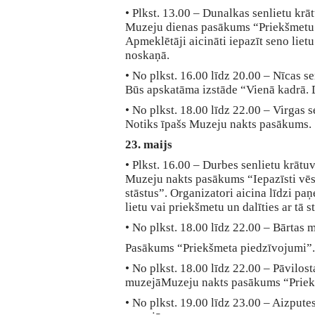
• Plkst. 13.00 – Dunalkas senlietu krā
Muzeju dienas pasākums “Priekšmetu s
Apmeklētāji aicināti iepazīt seno lietu
noskaņā.
• No plkst. 16.00 līdz 20.00 – Nīcas s
Būs apskatāma izstāde “Vienā kadrā. D
• No plkst. 18.00 līdz 22.00 – Virgas 
Notiks īpašs Muzeju nakts pasākums.
23. maijs
• Plkst. 16.00 – Durbes senlietu krātu
Muzeju nakts pasākums “Iepazīsti vēs
stāstus”. Organizatori aicina līdzi p
lietu vai priekšmetu un dalīties ar tā s
• No plkst. 18.00 līdz 22.00 – Bārtas 
Pasākums “Priekšmeta piedzīvojumi”.
• No plkst. 18.00 līdz 22.00 – Pāvilos
muzejāMuzeju nakts pasākums “Priek
• No plkst. 19.00 līdz 23.00 – Aizput