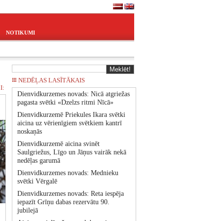
NOTIKUMI
NEDĒĻAS LASĪTĀKAIS
I:
Dienvidkurzemes novads: Nicā atgriežas
pagasta svētki «Dzelzs ritmi Nīcā»
Dienvidkurzemē Priekules Ikara svētki
aicina uz vērienīgiem svētkiem kantrī
noskaņās
Dienvidkurzemē aicina svinēt
Saulgriežus, Līgo un Jāņus vairāk nekā
nedēļas garumā
Dienvidkurzemes novads: Mednieku
svētki Vērgalē
Dienvidkurzemes novads: Reta iespēja
iepazīt Grīņu dabas rezervātu 90.
jubilejā