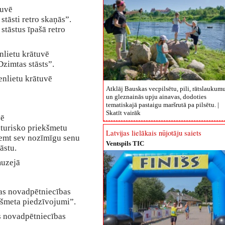
tuvē
tāsti retro skaņās”.
 stāstus īpašā retro
enlietu krātuvē
zimtas stāsts”.
senlietu krātuvē
Atklāj Bauskas vecpilsētu, pili, rātslaukum
un gleznainās upju ainavas, dodoties
tematiskajā pastaigu maršrutā pa pilsētu. |
Skatīt vairāk
vē
turisko priekšmetu
Latvijas lielākais nūjotāju saiets
aņemt sev nozīmīgu senu
Ventspils TIC
tāstu.
muzejā
tas novadpētniecības
šmeta piedzīvojumi”.
es novadpētniecības