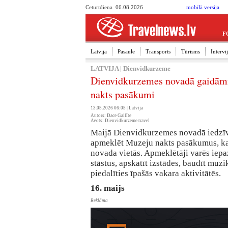
Ceturtdiena 06.08.2026
mobilā versija
F
Latvija
Pasaule
Transports
Tūrisms
Interv
LATVIJA
|
Dienvidkurzeme
Dienvidkurzemes novadā gaidām
nakts pasākumi
13.05.2026 06:05 |
Latvija
Autors: Dace Gailīte
Avots: Dienvidkurzeme.travel
Maijā Dienvidkurzemes novadā iedzīvot
apmeklēt Muzeju nakts pasākumus, kas
novada vietās. Apmeklētāji varēs iepa
stāstus, apskatīt izstādes, baudīt mu
piedalīties īpašās vakara aktivitātēs.
16. maijs
Reklāma