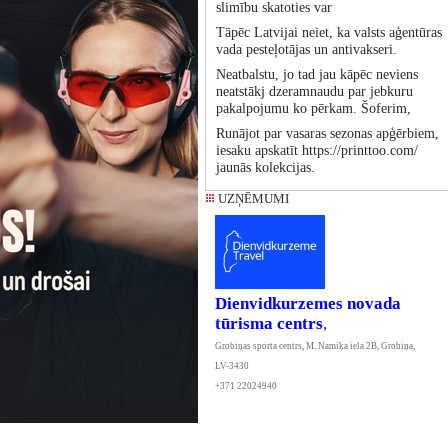
slimību skatoties var
Tāpēc Latvijai neiet, ka valsts aģentūras
vada pesteļotājas un antivakseri.
Neatbalstu, jo tad jau kāpēc neviens
neatstākj dzeramnaudu par jebkuru
pakalpojumu ko pērkam. Šoferim,
Runājot par vasaras sezonas apģērbiem,
iesaku apskatīt https://printtoo.com/
jaunās kolekcijas.
UZŅĒMUMI
Dienvidkurzemes novada
tūrisma centrs
,
Grobiņas sporta centrs, M. Namiķa iela 2B, Grobiņa,
LV-3430
+371 22024940