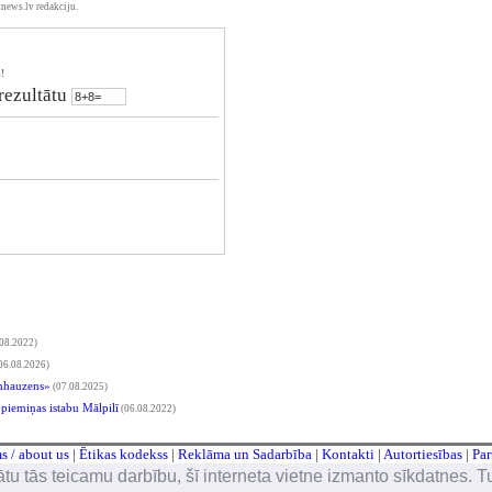
news.lv redakciju.
!
 rezultātu
08.2022)
06.08.2026)
inhauzens»
(07.08.2025)
piemiņas istabu Mālpilī
(06.08.2022)
 / about us
|
Ētikas kodekss
|
Reklāma un Sadarbība
|
Kontakti
|
Autortiesības
|
Par
All rights reserved © 2002 - 2026 BalticTravelnews.com
|
Design & maintenance © 2000 - 2026 1st-studio.com
u tās teicamu darbību, šī interneta vietne izmanto sīkdatnes. Turp