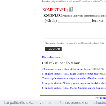
Par rakstu pārpublicēšanas noteikumiem lūdzam kontaktēties ar Travel
KOMENTĀRI
|
KOMENTĀRI
Pagaidām vēl neviens komentārs nav saņemts
(vārds)
Ieraksti
Jūsu ieraksts (ieraksti, kas neatbilst morāles normām, tiks dzēsti)
Dienvidkurzeme
Citi raksti par šo tēmu:
10. augusts vēsturē: Rīgā atklāj pirmo kazino
(09.08.2023)
9. augusts vēsturē: Atklāj Rīgas Centrālcietuma muzeju
(06.
Turaidas pilī uzstāsies mūziķu apvienība «Kuolm randõ»
(
8. augusts vēsturē: Notiek pirmais mednieku festivāls «M
8. augusts vēsturē: Atklāj Martas Skulmes un Oto Skulmes 
Par mums
Lai palīdzētu uzlabot vietnes lietošanas pieredzi un nodrošināt