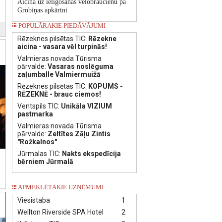
Aicina uz ielīgošanas velobraucienu pa
Grobiņas apkārtni
POPULĀRAKIE PIEDĀVĀJUMI
Rēzeknes pilsētas TIC:
Rēzekne
aicina - vasara vēl turpinās!
Valmieras novada Tūrisma
pārvalde:
Vasaras noslēguma
zaļumballe Valmiermuižā
Rēzeknes pilsētas TIC:
KOPUMS -
RĒZEKNĒ - brauc ciemos!
Ventspils TIC:
Unikāla VIZIUM
pastmarka
Valmieras novada Tūrisma
pārvalde:
Zeltītes Zāļu Zintis
"Rožkalnos"
Jūrmalas TIC:
Nakts ekspedīcija
bērniem Jūrmalā
”
APMEKLĒTĀKIE UZŅĒMUMI
Viesistaba
1
Wellton Riverside SPA Hotel
2