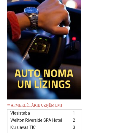
APMEKLĒTĀKIE UZŅĒMUMI
Viesistaba
1
Wellton Riverside SPA Hotel
2
Krāslavas TIC
3