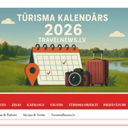
OTO
ZIŅAS
KATALOGS
VALSTIS
TŪRISMA OBJEKTI
PIEDĀVĀJUMI
ijas & Padomi
Akcijas & Svētki
TurismaBizness.lv