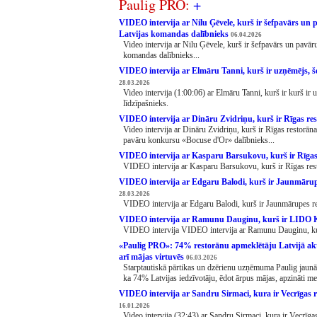
Paulig PRO:
+
VIDEO intervija ar Nilu Ģēvele, kurš ir šefpavārs u
Latvijas komandas dalībnieks
06.04.2026
Video intervija ar Nilu Ģēvele, kurš ir šefpavārs un pav
komandas dalībnieks...
VIDEO intervija ar Elmāru Tanni, kurš ir uzņēmējs, š
28.03.2026
Video intervija (1:00:06) ar Elmāru Tanni, kurš ir kurš i
līdzīpašnieks.
VIDEO intervija ar Dināru Zvidriņu, kurš ir Rīgas re
Video intervija ar Dināru Zvidriņu, kurš ir Rīgas restorān
pavāru konkursu «Bocuse d'Or» dalībnieks...
VIDEO intervija ar Kasparu Barsukovu, kurš ir Rīga
VIDEO intervija ar Kasparu Barsukovu, kurš ir Rīgas re
VIDEO intervija ar Edgaru Balodi, kurš ir Jaunmārup
28.03.2026
VIDEO intervija ar Edgaru Balodi, kurš ir Jaunmārupes re
VIDEO intervija ar Ramunu Dauginu, kurš ir LIDO K
VIDEO intervija VIDEO intervija ar Ramunu Dauginu, ku
«Paulig PRO»: 74% restorānu apmeklētāju Latvijā aktī
arī mājas virtuvēs
06.03.2026
Starptautiskā pārtikas un dzērienu uzņēmuma Paulig jaunāk
ka 74% Latvijas iedzīvotāju, ēdot ārpus mājas, apzināti me
VIDEO intervija ar Sandru Sirmaci, kura ir Vecrīgas r
16.01.2026
Video intervija (32:43) ar Sandru Sirmaci, kura ir Vecrīgas