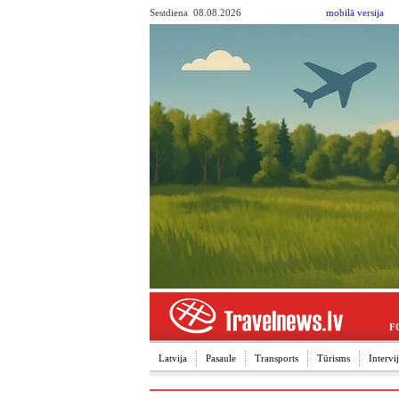
Sestdiena 08.08.2026
mobilā versija
F
Latvija
Pasaule
Transports
Tūrisms
Interv