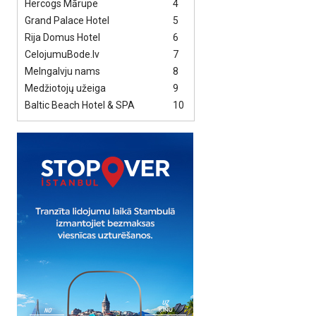
Hercogs Mārupe
4
Grand Palace Hotel
5
Rija Domus Hotel
6
CelojumuBode.lv
7
Melngalvju nams
8
Medžiotojų užeiga
9
Baltic Beach Hotel & SPA
10