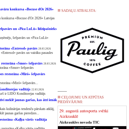
n pavāru konkursa «Bocuse dOr 2026»
SADAĻU ATBALSTA:
āru konkursa «Bocuse d'Or 2026» Latvijas
efpavārs un «Pica LuLū» līdzīpašnieks
r uzņēmējs, šefpavārs un «Pica LuLū»
storāna «Entresol» pavārs
28.03.2026
a «Entresol» pavārs un vairāku pasaules
s restorāna «Smor» šefpavārs
28.03.2026
storāna «Smor» šefpavārs
es restorāna «Miró» šefpavārs
storāna «Miró» šefpavārs...
onditorejas vadītājs
22.03.2026
--------
rš ir LIDO Konditorejas vadītājs
CEĻOJUMU UN ATPŪTAS
vi meklē jaunas garšas, kas ātri ienāk
PIEDĀVĀJUMI:
ais kulinārijas tendenču pārskats atklāj,
29. augustā autosporta svētki
klē jaunas garšas pieredzes...
Aizkrauklē
estorāna «Kaļķu vārti» vadītāja
Aizkraukles novada TIC
 restorāna «Kaļķu vārti» vadītāja...