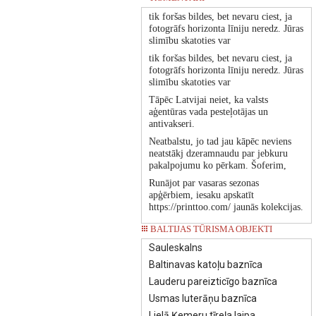
tik foršas bildes, bet nevaru ciest, ja
fotogrāfs horizonta līniju neredz. Jūras
slimību skatoties var
tik foršas bildes, bet nevaru ciest, ja
fotogrāfs horizonta līniju neredz. Jūras
slimību skatoties var
Tāpēc Latvijai neiet, ka valsts
aģentūras vada pesteļotājas un
antivakseri.
Neatbalstu, jo tad jau kāpēc neviens
neatstākj dzeramnaudu par jebkuru
pakalpojumu ko pērkam. Šoferim,
Runājot par vasaras sezonas
apģērbiem, iesaku apskatīt
https://printtoo.com/ jaunās kolekcijas.
BALTIJAS TŪRISMA OBJEKTI
Sauleskalns
Baltinavas katoļu baznīca
Lauderu pareizticīgo baznīca
Usmas luterāņu baznīca
Lielā Ķemeru tīreļa laipa