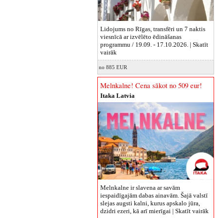
Lidojums no Rīgas, transfēri un 7 naktis
viesnīcā ar izvēlēto ēdināšanas
programmu / 19.09. - 17.10.2026. |
Skatīt
vairāk
no 885 EUR
Melnkalne! Cena sākot no 509 eur!
Itaka Latvia
Melnkalne ir slavena ar savām
iespaidīgajām dabas ainavām. Šajā valstī
slejas augsti kalni, kurus apskalo jūra,
dzidri ezeri, kā arī mierīgai |
Skatīt vairāk