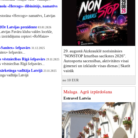
īmola «Hercogs» dibinātājs, namatēvs
restorāna «Hercogs» namatēvs, Latvijas
dOr Latvijas prezidente
03.01.2026
Latvijas Pavāru kluba valdes locekle,
as izstrādājumu ceptuvi «ReMaize»
«Sanitex» šefpavārs
31.12.2025
29. augustā Aizkrauklē norisināsies
itex» šefpavārs...
"NONSTOP Izturības sacīkstes 2026".
s vēstniecības Rīgā šefpavārs
29.11.2025
Autosporta sacensības, aktivitātes visai
 vēstniecības Rīgā šefpavārs...
ģimenei un izklaide visas dienas |
Skatīt
vairāk
mārketinga vadītāja Latvijā
23.11.2025
nga vadītāja Latvijā
no 10 EUR
Malaga. Agrā izpārdošana
Estravel Latvia