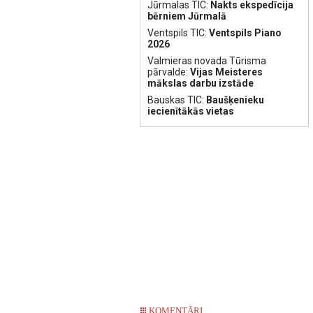
Jūrmalas TIC:
Nakts ekspedīcija
bērniem Jūrmalā
Ventspils TIC:
Ventspils Piano
2026
Valmieras novada Tūrisma
pārvalde:
Vijas Meisteres
mākslas darbu izstāde
Bauskas TIC:
Baušķenieku
iecienītākās vietas
KOMENTĀRI