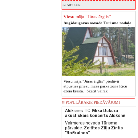
no 509 EUR
Viesu māja “Jūras ērglis”
Augšdaugavas novada Tūrisma nodaļa
Viesu māja “Jūras ērglis” piedāvā
atpūsties priežu meža parka zonā Riču
ezera krastā. |
Skatīt vairāk
POPULĀRAKIE PIEDĀVĀJUMI
Alūksnes TIC:
Mika Dukura
akustiskais koncerts Alūksnē
Valmieras novada Tūrisma
pārvalde:
Zeltītes Zāļu Zintis
"Rožkalnos"