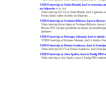
VIDEO intervija ar Andri Rūmīti, kurš ir restorāna z
un šefpavārs
03.01.2026
Video intervija (41:12) ar Andri Rūmīti, kurš ir ģimenes 
Pavāru kluba valdes loceklis un šefpavārs...
VIDEO intervija ar Svetlanu Riškovu, kura ir Bocuse 
Video intervija (divas daļas) ar Svetlanu Riškovu, kura ir 
Bocuse d'Or Latvijas prezidente un maizes un konditorej
īpašniece
VIDEO intervija ar Kristapu Jokmani, kurš ir zīmola 
VIDEO intervija ar Kristapu Jokmani, kurš ir zīmola «San
VIDEO intervija ar Denisu Ivankovu, kurš ir Francija
Video intervija (43:27) ar Denisu Ivankovu, kurš Francijas
VIDEO intervija ar Jutu Spalvu, kura ir Paulig PRO 
Video intervija ar Jutu Spalvu, kura ir Paulig PRO mārketi