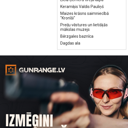
Keramiķis Valdis Pauliņš
Maizes krāsns saimniecībā
"Kronīši"
Preiļu vēstures un lietišķās
mākslas muzejs
Bērzgales baznīca
Dagdas ala