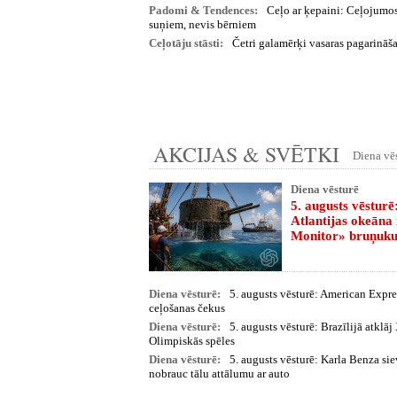
Padomi & Tendences:
Ceļo ar ķepaini: Ceļojumos
suņiem, nevis bērniem
Ceļotāju stāsti:
Četri galamērķi vasaras pagarināša
AKCIJAS & SVĒTKI
Diena vē
Diena vēsturē
5. augusts vēsturē
Atlantijas okeāna 
Monitor» bruņuku
Diena vēsturē:
5. augusts vēsturē: American Expre
ceļošanas čekus
Diena vēsturē:
5. augusts vēsturē: Brazīlijā atklā
Olimpiskās spēles
Diena vēsturē:
5. augusts vēsturē: Karla Benza sie
nobrauc tālu attālumu ar auto