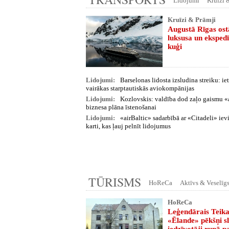
Lidojumi
Kruīzi 
Kruīzi & Prāmji
Augustā Rīgas os
luksusa un ekspedī
kuģi
Lidojumi:
Barselonas lidosta izsludina streiku: i
vairākas starptautiskās aviokompānijas
Lidojumi:
Kozlovskis: valdība dod zaļo gaismu «
biznesa plāna īstenošanai
Lidojumi:
«airBaltic» sadarbībā ar «Citadeli» ie
karti, kas ļauj pelnīt lidojumus
TŪRISMS
HoReCa
Aktīvs & Veselīg
HoReCa
Leģendārais Teika
«Ēlande» pēkšņi sl