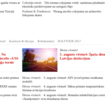
 gaida viesus ar
Ceļotāju stāsti:
Trīs ziemas ceļojumu veidi: saulainas pludmale
eksotiski piedzīvojumi un sniegoti Alpi
nai Turcijā
Padomi & Tendences:
Pieaug atcelto ceļojumu un aizkavēto
lidojumu skaits
sturē
Konkursi & Akcijas
Reklāmraksti
BALTTOUR 2027
Diena vēsturē
: No
5. augusts vēsturē: Īpaša die
izcelts «USS
Latvijas dzelzceļam
ģa tornis
ss izdot pirmos
Diena vēsturē:
5. augusts vēsturē: ASV ievieš pirmo ienākuma
nodokli
j XXXI vasaras
Diena vēsturē:
4. augusts vēsturē: Sākas pirmais starptautiskais
tūrisma aviācijas konkurss
va pirmo reizi
Diena vēsturē:
4. augusts vēsturē: Jūrmalas rehabilitācijas centr
«Jaunķemeri» svin dzimšanas dienu