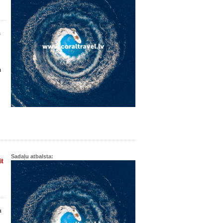
m
m
Sadaļu atbalsta:
īt
a