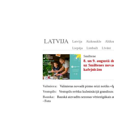
LATVIJA
Latvija
Aizkraukle
Alūks
Liepāja
Limbaži
Līvāni
Smiltene
8. un 9. augustā d
uz Smiltenes nov
kafejnīcām
Valmiera:
Valmieras novadā pirmo reizi notiks «
Ventspils:
Ventspils svētku kulminācijā grandiozs 
Bauska:
Bauskā aizvadīts sezonas vērienīgākais 
- Foto