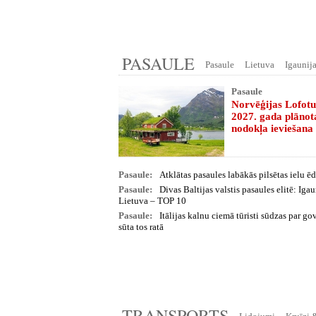
PASAULE
Pasaule
Lietuva
Igaunij
Pasaule
Norvēģijas Lofotu
2027. gada plānot
nodokļa ieviešana
Pasaule:
Atklātas pasaules labākās pilsētas ielu 
Pasaule:
Divas Baltijas valstis pasaules elitē: Igau
Lietuva – TOP 10
Pasaule:
Itālijas kalnu ciemā tūristi sūdzas par go
sūta tos ratā
TRANSPORTS