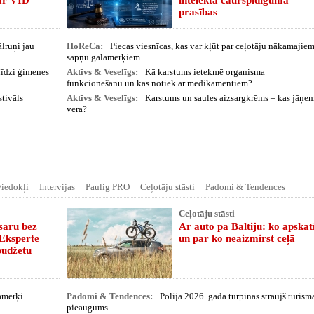
par VID
intelekta caurspīdīguma
prasības
lruņi jau
HoReCa:
Piecas viesnīcas, kas var kļūt par ceļotāju nākamajie
sapņu galamērķiem
līdzi ģimenes
Aktīvs & Veselīgs:
Kā karstums ietekmē organisma
funkcionēšanu un kas notiek ar medikamentiem?
stivāls
Aktīvs & Veselīgs:
Karstums un saules aizsargkrēms – kas jāņe
vērā?
iedokļi
Intervijas
Paulig PRO
Ceļotāju stāsti
Padomi & Tendences
Ceļotāju stāsti
saru bez
Ar auto pa Baltiju: ko apskat
 Eksperte
un par ko neaizmirst ceļā
budžetu
lamērķi
Padomi & Tendences:
Polijā 2026. gadā turpinās straujš tūrism
pieaugums