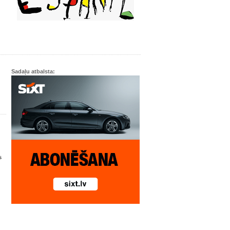
Sadaļu atbalsta:
s