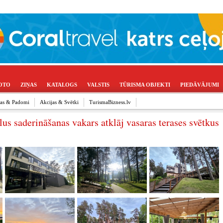
OTO
ZIŅAS
KATALOGS
VALSTIS
TŪRISMA OBJEKTI
PIEDĀVĀJUMI
ijas & Padomi
Akcijas & Svētki
TurismaBizness.lv
lus saderināšanas vakars atklāj vasaras terases svētkus