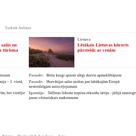
a
Turkish Airlines
Lietuva
 salās no
Lētākais Lietuvas kūrorts
a tūrisma
pārsteidz ar cenām
ēdienam
Pasaule:
Britu krogi spiesti slēgt durvis apmeklētājiem
nija – 1. vietā,
Pasaule:
Horvātijas salas atzītas par labākajām Eiropā
nesteidzīgam autoceļojumam
vīm, bet vietējie
Igaunija:
Tallinas lidosta turpina rekordu sēriju - jūlijā sasniegt
jauns vēsturiskais maksimums