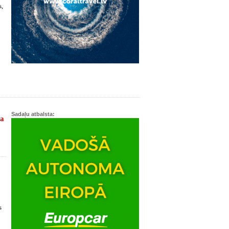
s,
Sadaļu atbalsta:
na
s