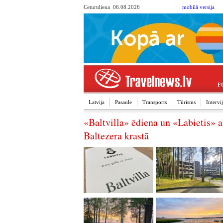
Ceturtdiena 06.08.2026
mobilā versija
F
Latvija
Pasaule
Transports
Tūrisms
Interv
«Baltvilla» ēdiena un «Labietis» a
Baltezera krastā