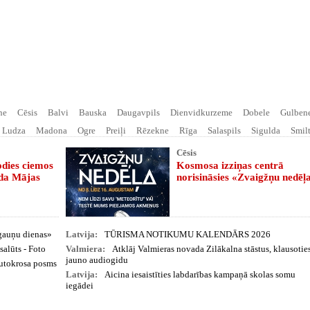
ne
Cēsis
Balvi
Bauska
Daugavpils
Dienvidkurzeme
Dobele
Gulben
Ludza
Madona
Ogre
Preiļi
Rēzekne
Rīga
Salaspils
Sigulda
Smil
Cēsis
odies ciemos
Kosmosa izziņas centrā
ada Mājas
norisināsies «Zvaigžņu nedēļ
Igauņu dienas»
Latvija:
TŪRISMA NOTIKUMU KALENDĀRS 2026
salūts - Foto
Valmiera:
Atklāj Valmieras novada Zilākalna stāstus, klausotie
jauno audiogidu
autokrosa posms
Latvija:
Aicina iesaistīties labdarības kampaņā skolas somu
iegādei