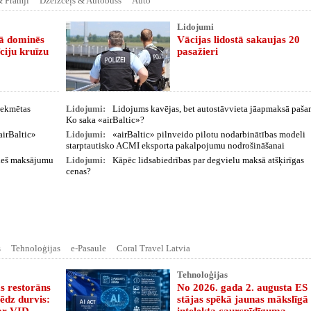
& Prāmji
Dzelzceļš & Autobuss
Auto
Lidojumi
tā dominēs
Vācijas lidostā sakaujas 20
ciju kruīzu
pasažieri
etekmētas
Lidojumi:
Lidojums kavējas, bet autostāvvieta jāapmaksā paša
Ko saka «airBaltic»?
airBaltic»
Lidojumi:
«airBaltic» pilnveido pilotu nodarbinātības modeli
starptautisko ACMI eksporta pakalpojumu nodrošināšanai
vieš maksājumu
Lidojumi:
Kāpēc lidsabiedrības par degvielu maksā atšķirīgas
cenas?
s
Tehnoloģijas
e-Pasaule
Coral Travel Latvia
Tehnoloģijas
s restorāns
No 2026. gada 2. augusta ES
ēdz durvis:
stājas spēkā jaunas mākslīgā