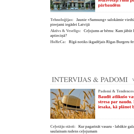
iedzīvotāji runā 
pārbaudēm
Tehnoloģijas:
Jaunie «Samsung» salokāmie viedtā
pieejami iegādei Latvijā
Aktīvs & Veselīgs:
Ceļojums ar bērnu: Kam jābūt 
aptieciņā?
HoReCa:
Rīgā notiks ikgadējais Rīgas Burgeru fe
INTERVIJAS & PADOMI
V
Padomi & Tendences
Baudīt atlikušo va
stresa par naudu.
iesaka, kā plānot 
Ceļotāju stāsti:
Kur pagarināt vasaru - labākie ga
saulainam rudens ceļojumam