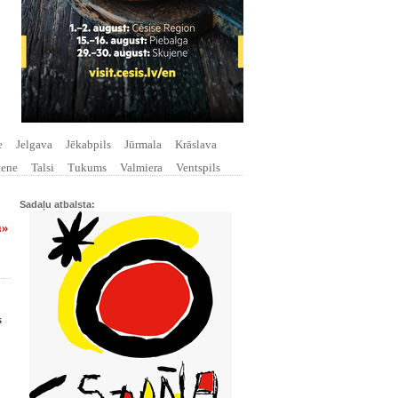
e
Jelgava
Jēkabpils
Jūrmala
Krāslava
tene
Talsi
Tukums
Valmiera
Ventspils
Sadaļu atbalsta:
a»
s