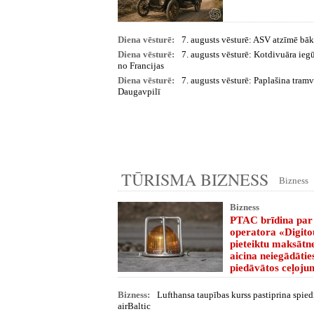
Diena vēsturē:
7. augusts vēsturē: ASV atzīmē bā
Diena vēsturē:
7. augusts vēsturē: Kotdivuāra ieg
no Francijas
Diena vēsturē:
7. augusts vēsturē: Paplašina tram
Daugavpilī
TŪRISMA BIZNESS
Bizness
Bizness
PTAC brīdina par
operatora «Digito
pieteiktu maksātn
aicina neiegādātie
piedāvātos ceļoju
Bizness:
Lufthansa taupības kurss pastiprina spie
airBaltic