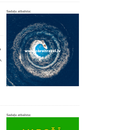
Sadaļu atbalsta:
a
s,
Sadaļu atbalsta: