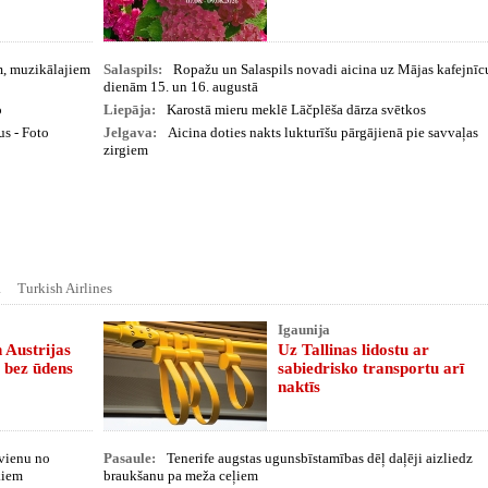
m, muzikālajiem
Salaspils:
Ropažu un Salaspils novadi aicina uz Mājas kafejnīc
dienām 15. un 16. augustā
o
Liepāja:
Karostā mieru meklē Lāčplēša dārza svētkos
s - Foto
Jelgava:
Aicina doties nakts lukturīšu pārgājienā pie savvaļas
zirgiem
a
Turkish Airlines
Igaunija
 Austrijas
Uz Tallinas lidostu ar
r bez ūdens
sabiedrisko transportu arī
naktīs
 vienu no
Pasaule:
Tenerife augstas ugunsbīstamības dēļ daļēji aizliedz
ķiem
braukšanu pa meža ceļiem