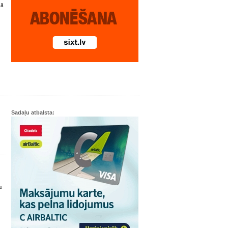
jā
Sadaļu atbalsta:
u