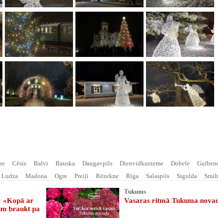
ne
Cēsis
Balvi
Bauska
Daugavpils
Dienvidkurzeme
Dobele
Gulben
Ludza
Madona
Ogre
Preiļi
Rēzekne
Rīga
Salaspils
Sigulda
Smil
Tukums
: «Kopā ar
Vasaras ritmā Tukuma nova
sim braukt pa