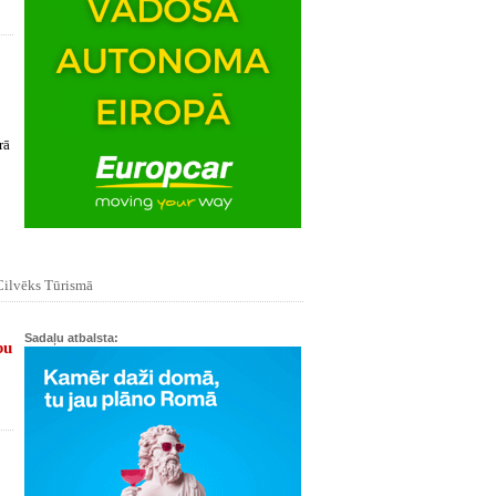
rā
ilvēks Tūrismā
Sadaļu atbalsta:
bu