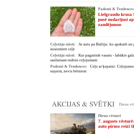
Padomi & Tendences
Lielgraudu krusa 
pusē nodarījusi ap
zaudējumus
Ceļotāju stāsti:
Ar auto pa Baltiju: ko apskatīt un
neaizmirst ceļā
Ceļotāju stāsti:
Kur pagarināt vasaru - labākie ga
saulainam rudens ceļojumam
Padomi & Tendences:
Ceļo ar ķepaini: Ceļojumos
suņiem, nevis bērniem
AKCIJAS & SVĒTKI
Diena vē
Diena vēsturē
7. augusts vēsturē:
auto pirmo reizi 