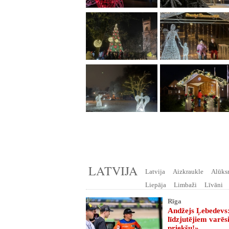
LATVIJA
Latvija
Aizkraukle
Alūks
Liepāja
Limbaži
Līvāni
Rīga
Andžejs Ļebedevs
līdzjutējiem varē
priekšu!»