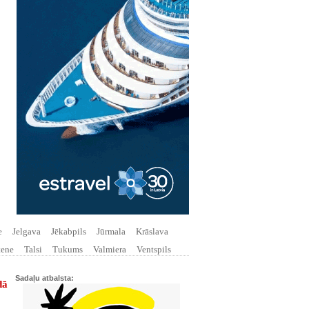
e
Jelgava
Jēkabpils
Jūrmala
Krāslava
tene
Talsi
Tukums
Valmiera
Ventspils
Sadaļu atbalsta:
dā