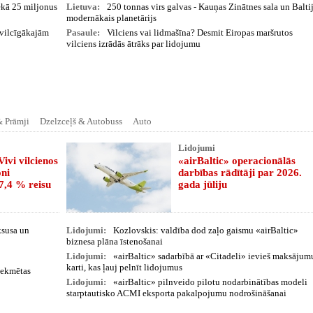
ekā 25 miljonus
Lietuva:
250 tonnas virs galvas - Kauņas Zinātnes sala un Balti
modernākais planetārijs
evilcīgākajām
Pasaule:
Vilciens vai lidmašīna? Desmit Eiropas maršrutos
vilciens izrādās ātrāks par lidojumu
& Prāmji
Dzelzceļš & Autobuss
Auto
Lidojumi
ivi vilcienos
«airBaltic» operacionālās
oni
darbības rādītāji par 2026.
97,4 % reisu
gada jūliju
ksusa un
Lidojumi:
Kozlovskis: valdība dod zaļo gaismu «airBaltic»
biznesa plāna īstenošanai
Lidojumi:
«airBaltic» sadarbībā ar «Citadeli» ievieš maksājum
karti, kas ļauj pelnīt lidojumus
etekmētas
Lidojumi:
«airBaltic» pilnveido pilotu nodarbinātības modeli
starptautisko ACMI eksporta pakalpojumu nodrošināšanai