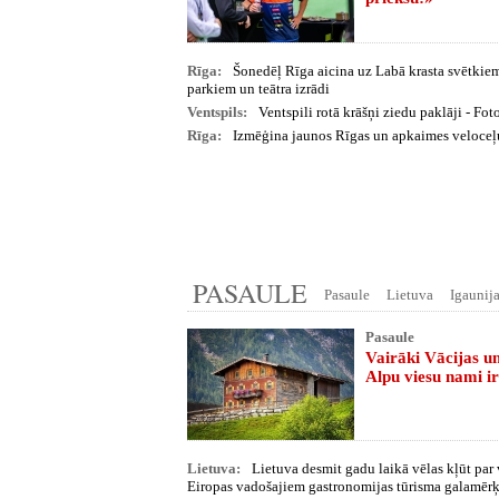
Rīga:
Šonedēļ Rīga aicina uz Labā krasta svētkie
parkiem un teātra izrādi
Ventspils:
Ventspili rotā krāšņi ziedu paklāji - Fot
Rīga:
Izmēģina jaunos Rīgas un apkaimes veloceļu
PASAULE
Pasaule
Lietuva
Igaunij
Pasaule
Vairāki Vācijas un
Alpu viesu nami i
Lietuva:
Lietuva desmit gadu laikā vēlas kļūt par
Eiropas vadošajiem gastronomijas tūrisma galamēr