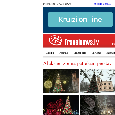
Piektdiena 07.08.2026
mobilā versija
F
Latvija
Pasaule
Transports
Tūrisms
Interv
Alūksnei ziema patiešām piestāv