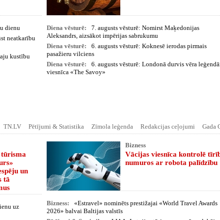
ku dienu
Diena vēsturē:
7. augusts vēsturē: Nomirst Maķedonijas
Aleksandrs, aizsākot impērijas sabrukumu
ūst neatkarību
Diena vēsturē:
6. augusts vēsturē: Koknesē ierodas pirmais
pasažieru vilciens
vaju kustību
Diena vēsturē:
6. augusts vēsturē: Londonā durvis vēra leģendā
viesnīca «The Savoy»
TN.LV
Pētījumi & Statistika
Zīmola leģenda
Redakcijas ceļojumi
Gada C
Bizness
 tūrisma
Vācijas viesnīca kontrolē tīrī
urs»
numuros ar robota palīdzību
espēju un
s tā
mus
Bizness:
«Estravel» nominēts prestižajai «World Travel Awards
dienu uz
2026» balvai Baltijas valstīs