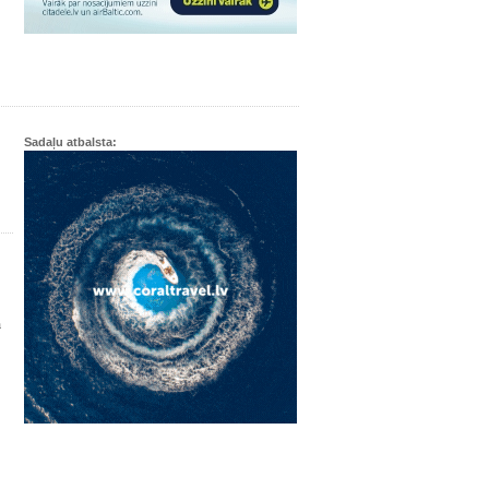
Sadaļu atbalsta:
m