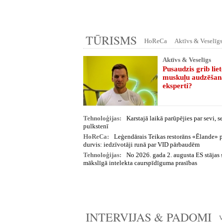
TŪRISMS
HoReCa
Aktīvs & Veselīg
Aktīvs & Veselīgs
Pusaudzis grib lie
muskuļu audzēšan
eksperti?
Tehnoloģijas:
Karstajā laikā parūpējies par sevi, 
pulkstenī
HoReCa:
Leģendārais Teikas restorāns «Ēlande» 
durvis: iedzīvotāji runā par VID pārbaudēm
Tehnoloģijas:
No 2026. gada 2. augusta ES stājas
mākslīgā intelekta caurspīdīguma prasības
INTERVIJAS & PADOMI
V