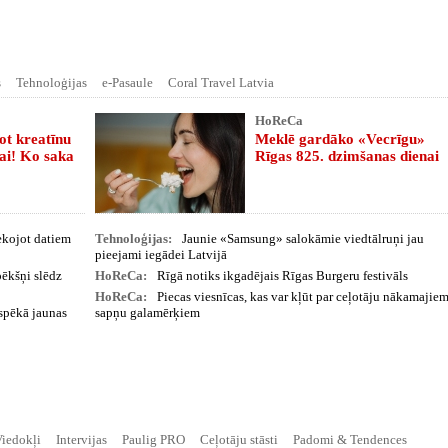
s
Tehnoloģijas
e-Pasaule
Coral Travel Latvia
HoReCa
tot kreatīnu
Meklē gardāko «Vecrīgu»
ai! Ko saka
Rīgas 825. dzimšanas dienai
sekojot datiem
Tehnoloģijas:
Jaunie «Samsung» salokāmie viedtālruņi jau
pieejami iegādei Latvijā
pēkšņi slēdz
HoReCa:
Rīgā notiks ikgadējais Rīgas Burgeru festivāls
HoReCa:
Piecas viesnīcas, kas var kļūt par ceļotāju nākamajie
 spēkā jaunas
sapņu galamērķiem
iedokļi
Intervijas
Paulig PRO
Ceļotāju stāsti
Padomi & Tendences