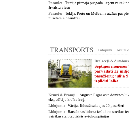
Pasaule:
Turcija pirmajā pusgadā uzņem vairāk n
ārvalstu viesu
Pasaule:
Tokija, Portu un Melburna atzītas par pi
pilsētām Z paaudzei
TRANSPORTS
Lidojumi
Kruīzi 
Dzelzceļš & Autobuss
Septiņos mēnešos V
pārvadāti 12 milj
pasažieru; jūlijā 
izpildīti laikā
Kruīzi & Prāmji:
Augustā Rīgas ostā dominēs lu
ekspedīciju kruīzu kuģi
Lidojumi:
Vācijas lidostā sakaujas 20 pasažieri
Lidojumi:
Barselonas lidosta izsludina streiku: i
vairākas starptautiskās aviokompānijas