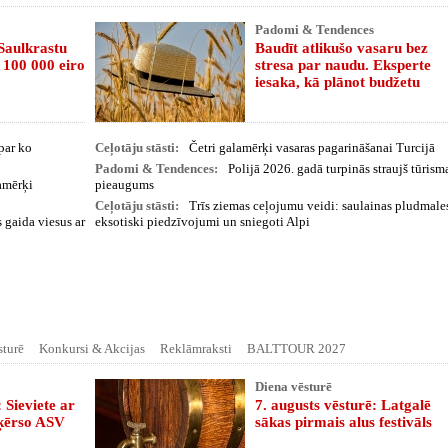
Padomi & Tendences
Saulkrastu
Baudīt atlikušo vasaru bez
 100 000 eiro
stresa par naudu. Eksperte
iesaka, kā plānot budžetu
 par ko
Ceļotāju stāsti:
Četri galamērķi vasaras pagarināšanai Turcijā
Padomi & Tendences:
Polijā 2026. gadā turpinās straujš tūrism
lamērķi
pieaugums
Ceļotāju stāsti:
Trīs ziemas ceļojumu veidi: saulainas pludmale
 gaida viesus ar
eksotiski piedzīvojumi un sniegoti Alpi
sturē
Konkursi & Akcijas
Reklāmraksti
BALTTOUR 2027
Diena vēsturē
 Sieviete ar
7. augusts vēsturē: Latgalē
šķērso ASV
sākas pirmais alus festivāls