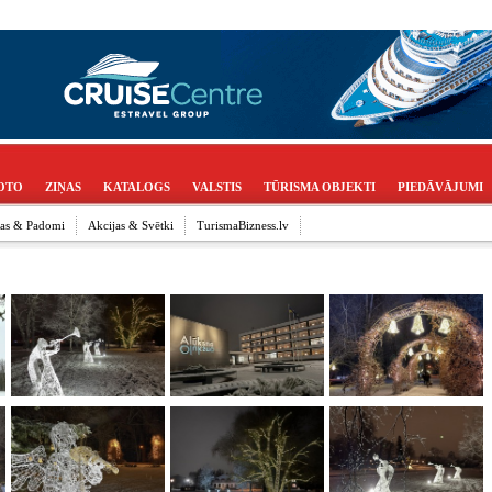
OTO
ZIŅAS
KATALOGS
VALSTIS
TŪRISMA OBJEKTI
PIEDĀVĀJUMI
ijas & Padomi
Akcijas & Svētki
TurismaBizness.lv