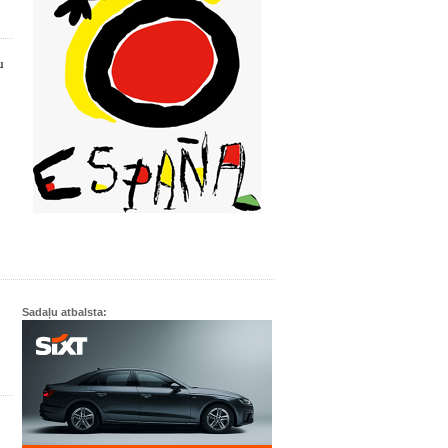
u
Sadaļu atbalsta: