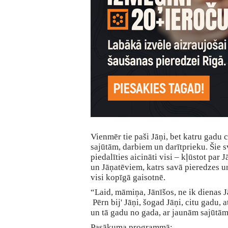
Vienmēr tie paši Jāņi, bet katru gadu 
sajūtām, darbiem un darītprieku. Šie s
piedalīties aicināti visi – kļūstot pa
un Jāņatēviem, katrs savā pieredzes u
visi kopīgā gaisotnē.
“Laid, māmiņa, Jānīšos, ne ik dienas J
Pērn bij' Jāņi, šogad Jāņi, citu gadu, a
un tā gadu no gada, ar jaunām sajūtām
Pasākuma programmā: