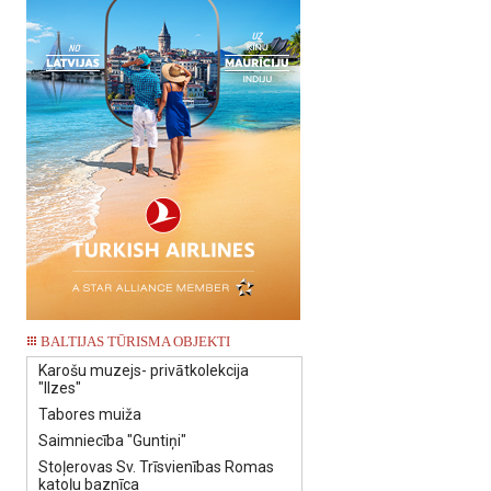
BALTIJAS TŪRISMA OBJEKTI
Karošu muzejs- privātkolekcija
"Ilzes"
Tabores muiža
Saimniecība "Guntiņi"
Stoļerovas Sv. Trīsvienības Romas
katoļu baznīca