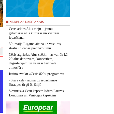
NEDĒĻAS LASĪTĀKAIS
Cēsīs atklās Alus māju – jaunu
galamērķi alus kultūras un vēstures
iepazīšanai
30. maijā Līgatne aicina uz vēstures,
stāstu un dabas piedzīvojumu
Cēsīs atgriežas Alus svētki – ar vairāk kā
20 alus darītavām, koncertiem,
!
degustācijām un vasaras festivāla
atmosfēru
Izziņo svētku «Cēsis 820» programmu
«Siera ceļš» aicina uz iepazīšanos
Straupes tirgū 5. jūlijā
Vēsturiskā Cēsu kapsēta līdzās Parīzes,
Londonas un Venēcijas kapsētām