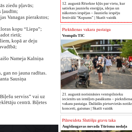
12. augustā Rēzekne kļūs par vietu, kur
ās ziedu pļavās;
satiekas jauniešu enerģija, idejas un
s ļaudīm;
nākotnes iespējas – Jauniešu iespēju
ijas Vanagas pierakstos;
festivālā “Kopums” |
Skatīt vairāk
kloras kopu “Liepa”;
Piektdienas vakara pastaiga
adot rietā;
Ventspils TIC
liem, kopā ar deju
avadībā;
gaišo Nameja Kalniņa
, gan no jauna radītas.
anta Sausiņa
21. augustā norisināsies ventspilnieku
Biļešu serviss” vai uz
iecienīts un iemīļots pasākums – piektdiena
klētāju centrā. Biļetes
vakara pastaiga. Dažādās pieturvietās notik
koncerti, gaismas |
Skatīt vairāk
Pilnveidota Slutišķu gravu taka
Augšdaugavas novada Tūrisma nodaļa