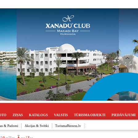
OTO
ZIŅAS
KATALOGS
VALSTIS
TŪRISMA OBJEKTI
PIEDĀVĀJUMI
ijas & Padomi
Akcijas & Svētki
TurismaBizness.lv