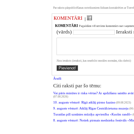
Par rakstu pārpublicēšanas noteikumiem lūdzam kontaktēties ar Travel
KOMENTĀRI
|
KOMENTĀRI
Pagaidām vēl neviens komentārs nav saņemts
(vārds)
Ieraksti
Jūsu ieraksts (ieraksti, kas neatbilst morāles normām, tiks dzēsti)
Āraiši
Citi raksti par šo tēmu:
Vai pāris minūtes ir riska vērtas? Ar apdzīšanu saistīto avā
(07.08.2026)
10. augusts vēsturē: Rīgā atklāj pirmo kazino
(09.08.2023)
9. augusts vēsturē: Atklāj Rīgas Centrālcietuma muzeju
(06.
Turaidas pilī uzstāsies mūziķu apvienība «Kuolm randõ»
(
8. augusts vēsturē: Notiek pirmais mednieku festivāls «M