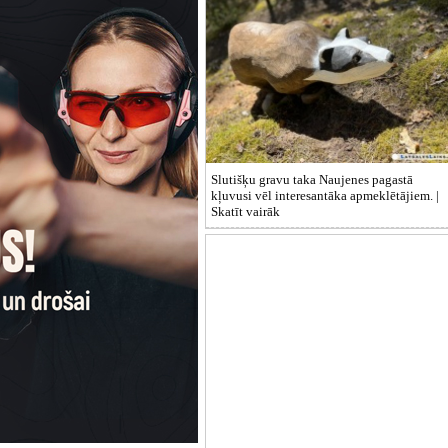
Slutišķu gravu taka Naujenes pagastā
kļuvusi vēl interesantāka apmeklētājiem. |
Skatīt vairāk