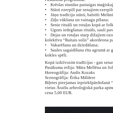
• Krēslas stundas pastaigas maģiskaj
• Stāsti ezerpilī par senajiem ezerpil
• Jāņu tradīciju stāsti, balstīti Melān
• Zāļu vākšana un vainagu pīšana;
• Senie rituāli un rotaļas kopā ar fol
• Uguns iedegšanas rituāls, sauli pav
• Dejas un rotaļas starp dižajiem ozo
kolektīvu “Raitais solis” akordeona p
• Vakarēšana un dziedāšana;
• Saules sagaidīšana rīta agrumā ar 
kokles spēli.
Kopā izdzīvosim tradīcijas - gan senas
Pasākuma režija: Māra Mellēna un Jol
Horeogrāfija: Andis Kozaks
Scenogrāfija: Ērika Māldere
Biļetes pieejamas iepriekšpārdošanā “
vietas Āraišu arheoloģiskā parka apme
cena 5,00 EUR.