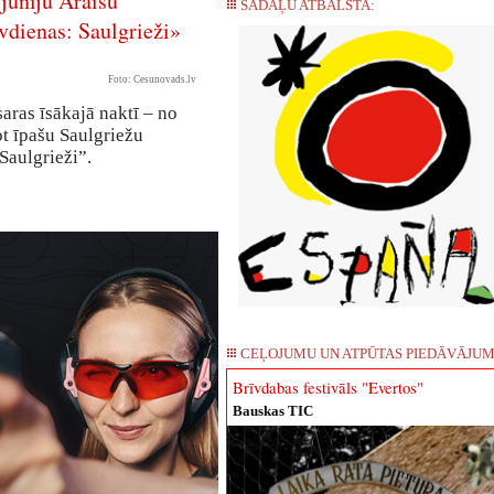
 jūniju Āraišu
SADAĻU ATBALSTA:
īvdienas: Saulgrieži»
Foto: Cesunovads.lv
aras īsākajā naktī – no
ot īpašu Saulgriežu
Saulgrieži”.
CEĻOJUMU UN ATPŪTAS PIEDĀVĀJUM
Brīvdabas festivāls "Evertos"
Bauskas TIC