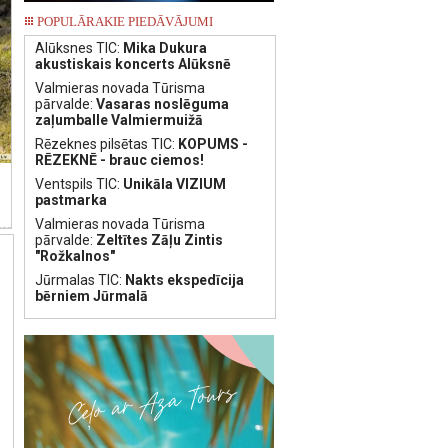
POPULĀRAKIE PIEDĀVĀJUMI
Alūksnes TIC:
Mika Dukura
akustiskais koncerts Alūksnē
Valmieras novada Tūrisma
pārvalde:
Vasaras noslēguma
zaļumballe Valmiermuižā
Rēzeknes pilsētas TIC:
KOPUMS -
RĒZEKNĒ - brauc ciemos!
Ventspils TIC:
Unikāla VIZIUM
pastmarka
Valmieras novada Tūrisma
pārvalde:
Zeltītes Zāļu Zintis
"Rožkalnos"
Jūrmalas TIC:
Nakts ekspedīcija
bērniem Jūrmalā