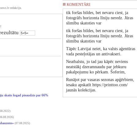
KOMENTĀRI
news.lv redakciju.
tik foršas bildes, bet nevaru ciest, ja
fotogrāfs horizonta līniju neredz. Jūras
slimību skatoties var
!
tik foršas bildes, bet nevaru ciest, ja
 rezultātu
fotogrāfs horizonta līniju neredz. Jūras
slimību skatoties var
Tāpēc Latvijai neiet, ka valsts aģentūras
vada pesteļotājas un antivakseri.
Neatbalstu, jo tad jau kāpēc neviens
neatstākj dzeramnaudu par jebkuru
pakalpojumu ko pērkam. Šoferim,
Runājot par vasaras sezonas apģērbiem,
iesaku apskatīt https://printtoo.com/
jaunās kolekcijas.
riju skaits šogad pieaudzis par 66%
08.2022)
06.08.2026)
inhauzens»
(07.08.2025)