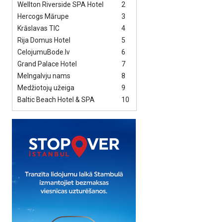
Wellton Riverside SPA Hotel
2
Hercogs Mārupe
3
Krāslavas TIC
4
Rija Domus Hotel
5
CelojumuBode.lv
6
Grand Palace Hotel
7
Melngalvju nams
8
Medžiotojų užeiga
9
Baltic Beach Hotel & SPA
10