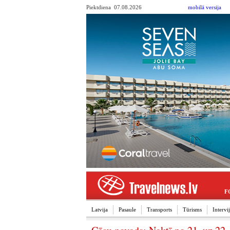
Piektdiena 07.08.2026
mobilā versija
F
Latvija
Pasaule
Transports
Tūrisms
Interv