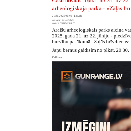
Cēsu novads: Naktī no 21. uz 22.
arheoloģiskajā parkā - «Zaļās br
21.06.2025 06:05 |
Latvija
Autors: Rasa Zālīte
Avots: Visit.cesis.lv
Āraišu arheoloģiskais parks aicina vas
2025. gada 21. uz 22. jūniju - piedzīv
burvību pasākumā “Zaļās brīvdienas: 
Jāņu bērnus gaidīsim no plkst. 20.30.
Reklāma