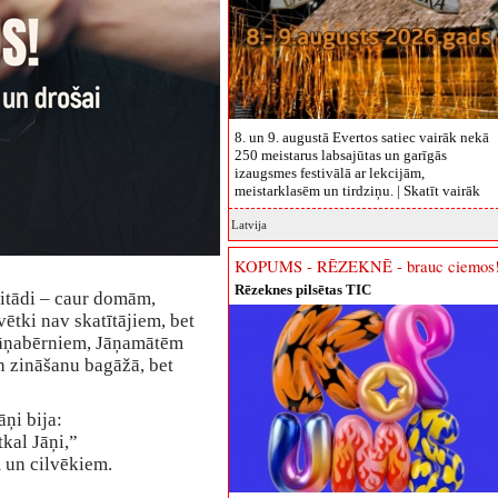
8. un 9. augustā Evertos satiec vairāk nekā
250 meistarus labsajūtas un garīgās
izaugsmes festivālā ar lekcijām,
meistarklasēm un tirdziņu. |
Skatīt vairāk
Latvija
KOPUMS - RĒZEKNĒ - brauc ciemos
Rēzeknes pilsētas TIC
citādi – caur domām,
vētki nav skatītājiem, bet
r Jāņabērniem, Jāņamātēm
n zināšanu bagāžā, bet
āņi bija:
tkal Jāņi,”
 un cilvēkiem.