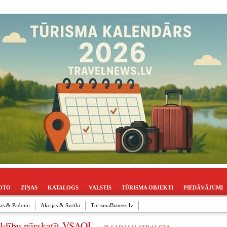
OTO
ZIŅAS
KATALOGS
VALSTIS
TŪRISMA OBJEKTI
PIEDĀVĀJUMI
ijas & Padomi
Akcijas & Svētki
TurismaBizness.lv
ldību pārskatīt VSAOI