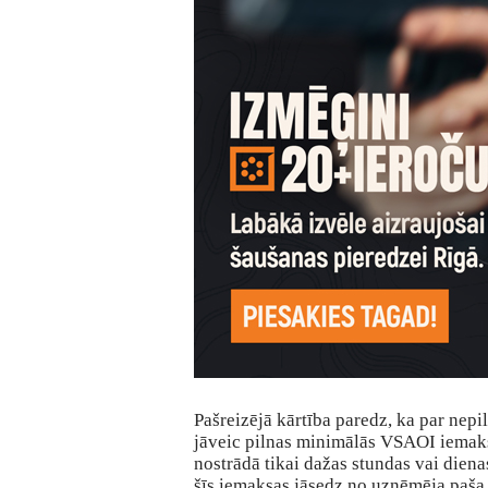
Pašreizējā kārtība paredz, ka par nepi
jāveic pilnas minimālās VSAOI iemaks
nostrādā tikai dažas stundas vai dien
šīs iemaksas jāsedz no uzņēmēja paša 