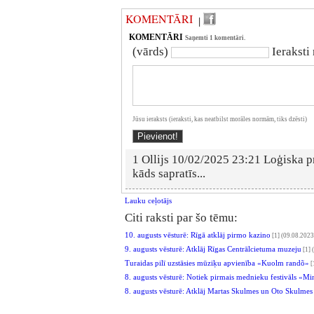
KOMENTĀRI
|
KOMENTĀRI
Saņemti 1 komentāri.
(vārds)
Ieraksti
Jūsu ieraksts (ieraksti, kas neatbilst morāles normām, tiks dzēsti)
1 Ollijs 10/02/2025 23:21 Loģiska p
kāds sapratīs...
Lauku ceļotājs
Citi raksti par šo tēmu:
10. augusts vēsturē: Rīgā atklāj pirmo kazino
[1]
(09.08.2023
9. augusts vēsturē: Atklāj Rīgas Centrālcietuma muzeju
[1]
(
Turaidas pilī uzstāsies mūziķu apvienība «Kuolm randõ»
[
8. augusts vēsturē: Notiek pirmais mednieku festivāls «M
8. augusts vēsturē: Atklāj Martas Skulmes un Oto Skulmes 