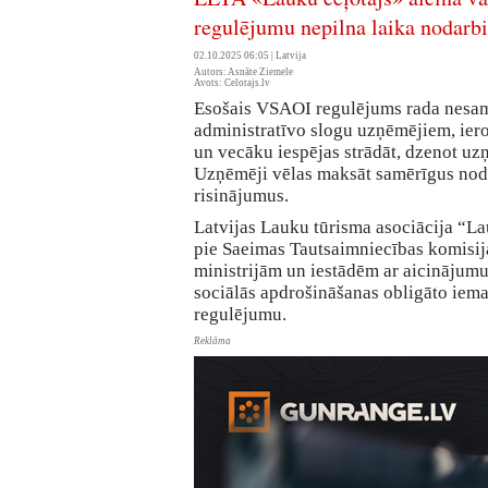
regulējumu nepilna laika nodarbi
02.10.2025 06:05 |
Latvija
Autors: Asnāte Ziemele
Avots: Celotajs.lv
Esošais VSAOI regulējums rada nesa
administratīvo slogu uzņēmējiem, ier
un vecāku iespējas strādāt, dzenot uz
Uzņēmēji vēlas maksāt samērīgus nod
risinājumus.
Latvijas Lauku tūrisma asociācija “Lau
pie Saeimas Tautsaimniecības komisija
ministrijām un iestādēm ar aicinājumu
sociālās apdrošināšanas obligāto ie
regulējumu.
Reklāma