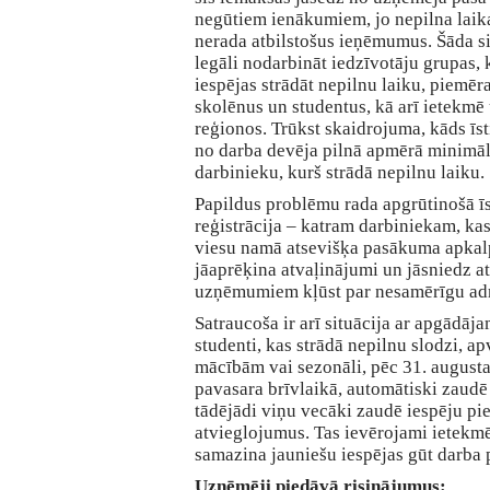
negūtiem ienākumiem, jo nepilna la
nerada atbilstošus ieņēmumus. Šāda s
legāli nodarbināt iedzīvotāju grupas, 
iespējas strādāt nepilnu laiku, piemē
skolēnus un studentus, kā arī ietekm
reģionos. Trūkst skaidrojuma, kāds īst
no darba devēja pilnā apmērā minimā
darbinieku, kurš strādā nepilnu laiku.
Papildus problēmu rada apgrūtinošā īs
reģistrācija – katram darbiniekam, ka
viesu namā atsevišķa pasākuma apkalp
jāaprēķina atvaļinājumi un jāsniedz a
uzņēmumiem kļūst par nesamērīgu adm
Satraucoša ir arī situācija ar apgādāj
studenti, kas strādā nepilnu slodzi, a
mācībām vai sezonāli, pēc 31. augusta
pavasara brīvlaikā, automātiski zaudē
tādējādi viņu vecāki zaudē iespēju p
atvieglojumus. Tas ievērojami ietekm
samazina jauniešu iespējas gūt darba p
Uzņēmēji piedāvā risinājumus: