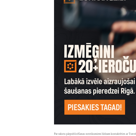
Par rakstu pārpublicēšanas noteikumiem lūdzam kontaktēties ar Travel