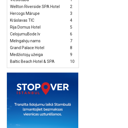
Wellton Riverside SPA Hotel
2
Hercogs Mārupe
3
Krāslavas TIC
4
Rija Domus Hotel
5
CelojumuBode.lv
6
Melngalvju nams
7
Grand Palace Hotel
8
Medžiotojų užeiga
9
Baltic Beach Hotel & SPA
10