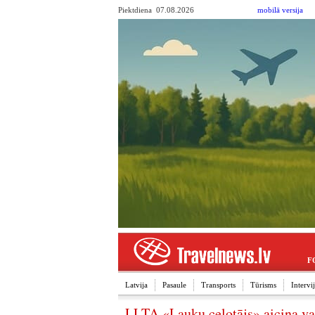
Piektdiena 07.08.2026
mobilā versija
F
Latvija
Pasaule
Transports
Tūrisms
Interv
LLTA «Lauku ceļotājs» aicina va