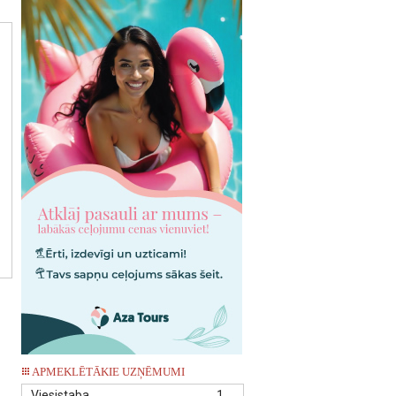
APMEKLĒTĀKIE UZŅĒMUMI
Viesistaba
1