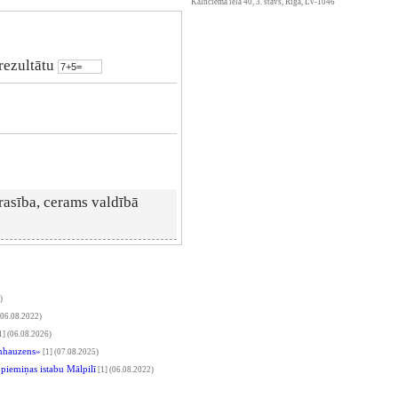
Kalnciema iela 40, 3. stāvs, Rīga, LV-1046
 rezultātu
rasība, cerams valdībā
)
06.08.2022)
1]
(06.08.2026)
inhauzens»
[1]
(07.08.2025)
piemiņas istabu Mālpilī
[1]
(06.08.2022)