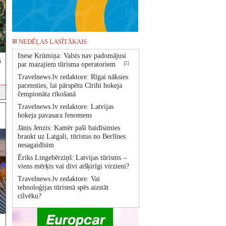
NEDĒĻAS LASĪTĀKAIS
Inese Krūmiņa: Valsts nav padomājusi
ā
[2]
par mazajiem tūrisma operatoriem
Travelnews.lv redaktore: Rīgai nāksies
pacensties, lai pārspētu Cīrihi hokeja
čempionāta rīkošanā
Travelnews.lv redaktore: Latvijas
hokeja pavasara fenomens
Jānis Jenzis: Kamēr paši baidīsimies
braukt uz Latgali, tūristus no Berlīnes
nesagaidīsim
Ēriks Lingebērziņš: Latvijas tūrisms –
viens mērķis vai divi atšķirīgi virzieni?
Travelnews.lv redaktore: Vai
tehnoloģijas tūrismā spēs aizstāt
cilvēku?