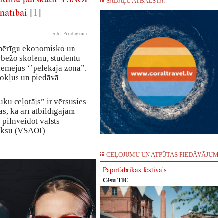
SADAĻU ATBALSTA:
[1]
nātībai
Foto: Pixabay.com
mērīgu ekonomisko un
obežo skolēnu, studentu
ņēmējus ‘’pelēkajā zonā”.
okļus un piedāvā
ku ceļotājs” ir vērsusies
s, kā arī atbildīgajām
 pilnveidot valsts
maksu (VSAOI)
CEĻOJUMU UN ATPŪTAS PIEDĀVĀJUM
Papīrfabrikas festivāls
Cēsu TIC