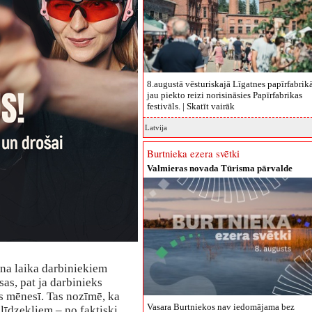
8.augustā vēsturiskajā Līgatnes papīrfabrik
jau piekto reizi norisināsies Papīrfabrikas
festivāls. |
Skatīt vairāk
Latvija
Burtnieka ezera svētki
Valmieras novada Tūrisma pārvalde
lna laika darbiniekiem
as, pat ja darbinieks
as mēnesī. Tas nozīmē, ka
Vasara Burtniekos nav iedomājama bez
līdzekļiem – no faktiski