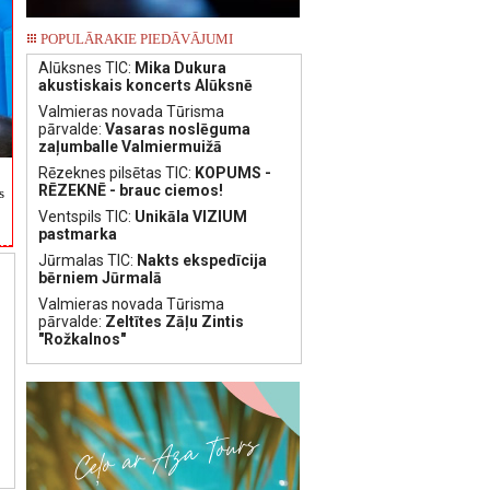
POPULĀRAKIE PIEDĀVĀJUMI
Alūksnes TIC:
Mika Dukura
akustiskais koncerts Alūksnē
Valmieras novada Tūrisma
pārvalde:
Vasaras noslēguma
zaļumballe Valmiermuižā
Rēzeknes pilsētas TIC:
KOPUMS -
RĒZEKNĒ - brauc ciemos!
s
Ventspils TIC:
Unikāla VIZIUM
pastmarka
Jūrmalas TIC:
Nakts ekspedīcija
bērniem Jūrmalā
Valmieras novada Tūrisma
pārvalde:
Zeltītes Zāļu Zintis
"Rožkalnos"