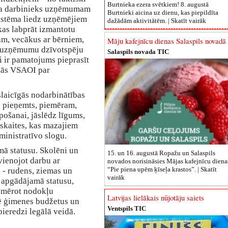
Burtnieka ezera svētkiem! 8. augustā
ika darbinieks uzņēmumam
Burtnieki aicina uz dienu, kas piepildīta
istēma liedz uzņēmējiem
dažādām aktivitātēm. |
Skatīt vairāk
kas labprāt izmantotu
ram, vecākus ar bērniem,
Māju kafejnīcu dienas Salaspils novadā
ē uzņēmumu dzīvotspēju
Salaspils novada TIC
i ir pamatojums pieprasīt
lās VSAOI par
laicīgās nodarbinātības
s pieņemts, piemēram,
ošanai, jāslēdz līgums,
tskaites, kas mazajiem
inistratīvo slogu.
amā statusu. Skolēni un
15. un 16. augustā Ropažu un Salaspils
pvienojot darbu ar
novados norisināsies Mājas kafejnīcu diena
“Pie piena upēm ķīseļa krastos”. |
Skatīt
 - rudens, ziemas un
vairāk
 apgādājamā statusu,
iemērot nodokļu
Latvijas lielākais nūjotāju saiets
ē ģimenes budžetus un
Ventspils TIC
ieredzi legālā veidā.