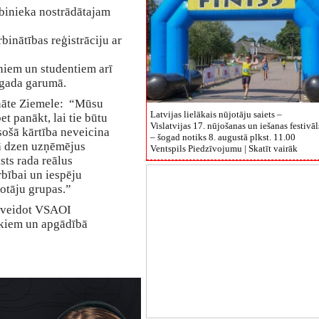
binieka nostrādātajam
;
binātības reģistrāciju ar
niem un studentiem arī
 gada garumā.
nāte Ziemele: “Mūsu
Latvijas lielākais nūjotāju saiets –
t panākt, lai tie būtu
Vislatvijas 17. nūjošanas un iešanas festivāl
sošā kārtība neveicina
– šogad notiks 8. augustā plkst. 11.00
tā dzen uzņēmējus
Ventspils Piedzīvojumu |
Skatīt vairāk
sts rada reālus
bībai un iespēju
votāju grupas.”
nveidot VSAOI
ekiem un apgādībā