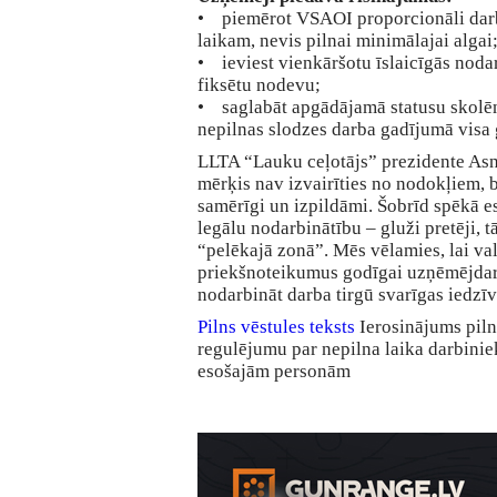
• piemērot VSAOI proporcionāli dar
laikam, nevis pilnai minimālajai algai
• ieviest vienkāršotu īslaicīgās nodar
fiksētu nodevu;
• saglabāt apgādājamā statusu skolē
nepilnas slodzes darba gadījumā visa
LLTA “Lauku ceļotājs” prezidente As
mērķis nav izvairīties no nodokļiem, be
samērīgi un izpildāmi. Šobrīd spēkā e
legālu nodarbinātību – gluži pretēji, 
“pelēkajā zonā”. Mēs vēlamies, lai val
priekšnoteikumus godīgai uzņēmējdar
nodarbināt darba tirgū svarīgas iedzī
Pilns vēstules teksts
Ierosinājums pil
regulējumu par nepilna laika darbini
esošajām personām