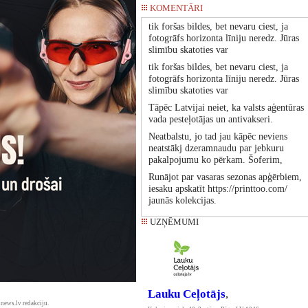
KOMENTĀRI
tik foršas bildes, bet nevaru ciest, ja
fotogrāfs horizonta līniju neredz. Jūras
slimību skatoties var
tik foršas bildes, bet nevaru ciest, ja
fotogrāfs horizonta līniju neredz. Jūras
slimību skatoties var
Tāpēc Latvijai neiet, ka valsts aģentūras
vada pesteļotājas un antivakseri.
Neatbalstu, jo tad jau kāpēc neviens
neatstākj dzeramnaudu par jebkuru
pakalpojumu ko pērkam. Šoferim,
Runājot par vasaras sezonas apģērbiem,
iesaku apskatīt https://printtoo.com/
jaunās kolekcijas.
UZŅĒMUMI
Lauku Ceļotājs
,
news.lv redakciju.