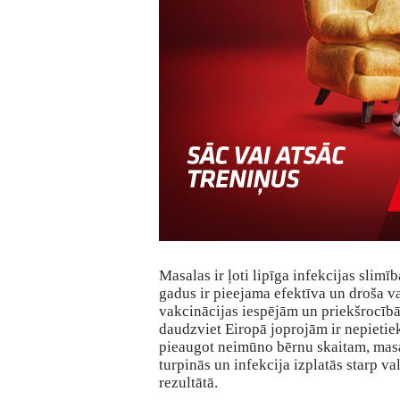
Masalas ir ļoti lipīga infekcijas slimī
gadus ir pieejama efektīva un droša 
vakcinācijas iespējām un priekšrocīb
daudzviet Eiropā joprojām ir nepietiek
pieaugot neimūno bērnu skaitam, mas
turpinās un infekcija izplatās starp v
rezultātā.