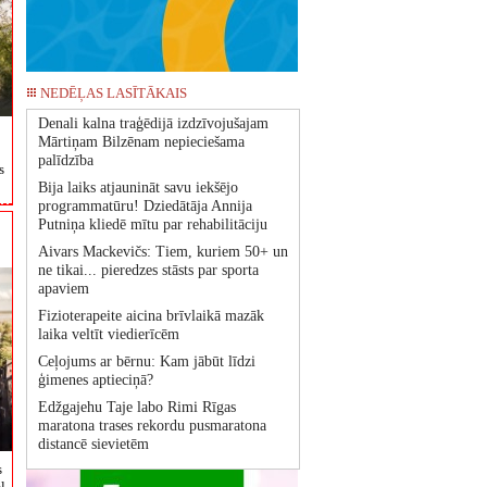
NEDĒĻAS LASĪTĀKAIS
Denali kalna traģēdijā izdzīvojušajam
Mārtiņam Bilzēnam nepieciešama
palīdzība
s
Bija laiks atjaunināt savu iekšējo
programmatūru! Dziedātāja Annija
Putniņa kliedē mītu par rehabilitāciju
Aivars Mackevičs: Tiem, kuriem 50+ un
ne tikai... pieredzes stāsts par sporta
apaviem
Fizioterapeite aicina brīvlaikā mazāk
laika veltīt viedierīcēm
Ceļojums ar bērnu: Kam jābūt līdzi
ģimenes aptieciņā?
Edžgajehu Taje labo Rimi Rīgas
maratona trases rekordu pusmaratona
distancē sievietēm
s
l