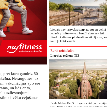
Liepājā nav jāizvēlas starp atpūtu un vēlmi
iepazīt pilsētu — vari baudīt abus sev ērtā
ritmā. Dodies uz pludmali un atklāj visu, ka
tai ir |
Skatīt vairāk
Berči arhitektūra
Liepājas reģiona TIB
ba, pret kuru gandrīz 60
vakcīna. Neraugoties uz
ām, vakcinācijas aptvere
ama, un līdz ar to,
alu uzliesmojumi
alstīm cilvēku ceļošanas
Pauls Makss Berči 31 gadu veidoja Liepāja
tēlu. Vairāk nekā 70 viņa ēku rotā pilsētu vē