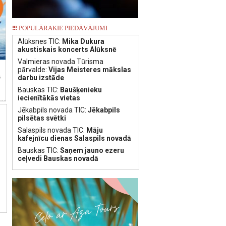
POPULĀRAKIE PIEDĀVĀJUMI
Alūksnes TIC:
Mika Dukura
akustiskais koncerts Alūksnē
Valmieras novada Tūrisma
pārvalde:
Vijas Meisteres mākslas
s
darbu izstāde
Bauskas TIC:
Baušķenieku
iecienītākās vietas
Jēkabpils novada TIC:
Jēkabpils
pilsētas svētki
Salaspils novada TIC:
Māju
kafejnīcu dienas Salaspils novadā
Bauskas TIC:
Saņem jauno ezeru
ceļvedi Bauskas novadā