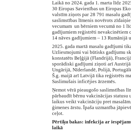
Laikā no 2024. gada 1. marta līdz 202
30 Eiropas Savienības un Eiropas Ek
valstīm ziņots par 28 791 masalu gad
saslimstības līmenis novērots zīdaiņi
vecumam un bērniem vecumā no 1 līd
gadījumiem reģistrēti nevakcinētiem c
14 nāves gadījumiem – 13 Rumānijā un
2025. gada martā masalu gadījumi tika 
Uzliesmojumi vai būtisks gadījumu s
konstatēts Beļģijā (Flandrijā), Franci
sporādiski gadījumi ziņoti arī Austrijā,
Ungārijā, Nīderlandē, Polijā, Portugāl
Š.g. maijā arī Latvijā tika reģistrēts 
Saslimušais inficējies ārzemēs.
Ņemot vērā pieaugošo saslimstības lī
pārbaudīt bērnu vakcinācijas statusu 
laikus veikt vakcināciju pret masalām,
ģimenes ārstu. Īpaša uzmanība jāpievē
ceļot.
Pērtiķu bakas: infekcija ar iespējam
laikā