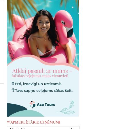
APMEKLĒTĀKIE UZŅĒMUMI