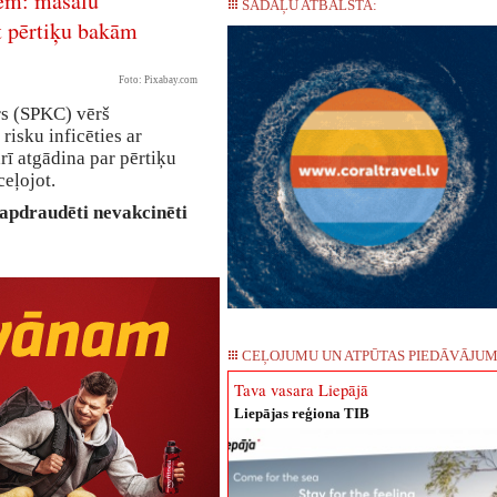
iem: masalu
SADAĻU ATBALSTA:
t pērtiķu bakām
Foto: Pixabay.com
rs (SPKC) vērš
risku inficēties ar
rī atgādina par pērtiķu
eļojot.
apdraudēti nevakcinēti
CEĻOJUMU UN ATPŪTAS PIEDĀVĀJUM
Tava vasara Liepājā
Liepājas reģiona TIB