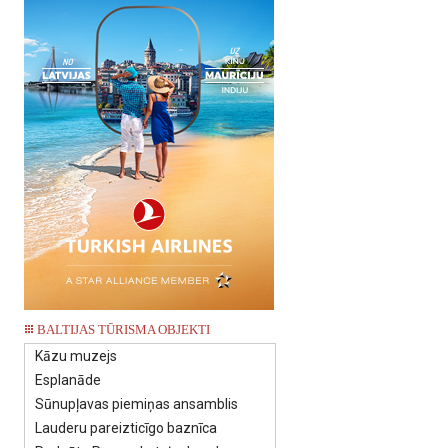
BALTIJAS TŪRISMA OBJEKTI
Kāzu muzejs
Esplanāde
Sūnupļavas piemiņas ansamblis
Lauderu pareizticīgo baznīca