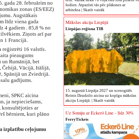
5. gada 28. februārim no
šodien. Atpazīsti tās pēc plāksnes ar
onomikas zonas (ES/EEZ)
arhitekta |
Skatīt vairāk
ījumu. Augstākais
em līdz viena gada
Mākslas akcija Liepājā
z 4 gadiem . 85,8 % no
Liepājas reģiona TIB
ilvēkiem. Ziņots arī par
 1 Francijā.
reģistrēti 16 valstīs.
kaita pieaugums
jā un Rumānijā, bet
 Čehijā, Vācijā, Itālijā,
ē, Spānijā un Zviedrijā.
masalu gadījums.
15. augustā Liepāja 2027 un scenogrāfs
meni, SPKC aicina
Reinis Dzudzilo aicina uz kopīgu mākslas
akciju Liepājā. |
Skatīt vairāk
un, ja nepieciešams,
 konsultējoties ar
Uz Somiju ar Eckerö Line - līdz 30%
rš bērniem, kuri plāno
FerryTickets
u izplatību ceļojumu