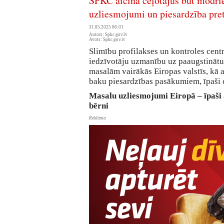
SPKC aicina ceļotājus būt modr
uzliesmojumi un piesardzība pre
31.05.2025 06:01
Autors: Spkc.gov.lv
Avots: Spkc.gov.lv
Slimību profilakses un kontroles cent
iedzīvotāju uzmanību uz paaugstinātu 
masalām vairākās Eiropas valstīs, kā a
baku piesardzības pasākumiem, īpaši c
Masalu uzliesmojumi Eiropā – īpaši 
bērni
Reklāma