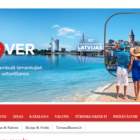
OTO
ZIŅAS
KATALOGS
VALSTIS
TŪRISMA OBJEKTI
PIEDĀVĀJUMI
ijas & Padomi
Akcijas & Svētki
TurismaBizness.lv