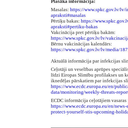
Plašāka informācija:
Masalas:
https://www.spkc.gov.lv/lv/i
apraksti#masalas
Pērtiķu bakas:
https://www.spkc.gov.lv
apraksti#pertiku-bakas
Vakcinācija pret pērtiķu bakām:
https://www.spkc.gov.lv/lv/vakcinaci
Bērnu vakcinācijas kalendārs:
https://www.spkc.gov.lv/lv/media/1
Aktuālā informācija par infekcijas sli
Ceļotāji un veselības aprūpes speciālis
līdzi Eiropas Slimību profilakses un 
iknedēļas pārskatiem par infekcijas sl
https://www.ecdc.europa.eu/en/public
data/monitoring/weekly-threats-repor
ECDC informācija ceļotājiem vasaras
https://www.ecdc.europa.eu/en/news-
protect-yourself-stis-upcoming-holid