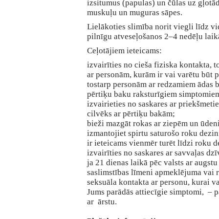
izsitumus (papulas) un čūlas uz gļotā
muskuļu un muguras sāpes.
Lielākoties slimība norit viegli līdz v
pilnīgu atveseļošanos 2–4 nedēļu laik
Ceļotājiem ieteicams:
izvairīties no cieša fiziska kontakta, 
ar personām, kurām ir vai varētu būt p
tostarp personām ar redzamiem ādas b
pērtiķu baku raksturīgiem simptomie
izvairieties no saskares ar priekšmetie
cilvēks ar pērtiķu bakām;
bieži mazgāt rokas ar ziepēm un ūden
izmantojiet spirtu saturošo roku dezinf
ir ieteicams vienmēr turēt līdzi roku d
izvairīties no saskares ar savvaļas dz
ja 21 dienas laikā pēc valsts ar augst
saslimstības līmeni apmeklējuma vai r
seksuāla kontakta ar personu, kurai va
Jums parādās attiecīgie simptomi, – p
ar ārstu.