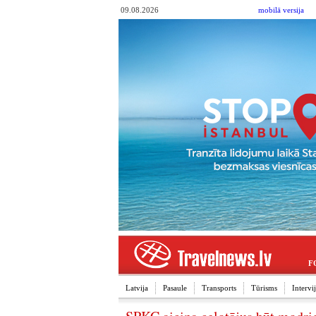
09.08.2026
mobilā versija
F
Latvija
Pasaule
Transports
Tūrisms
Interv