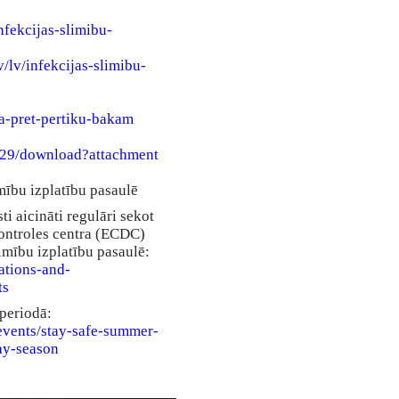
nfekcijas-slimibu-
/lv/infekcijas-slimibu-
ja-pret-pertiku-bakam
8729/download?attachment
mību izplatību pasaulē
ti aicināti regulāri sekot
kontroles centra (ECDC)
imību izplatību pasaulē:
ations-and-
ts
 periodā:
events/stay-safe-summer-
ay-season