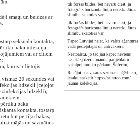
dām,
tik foršas bildes, bet nevaru ciest, ja
fotogrāfs horizonta līniju neredz. Jūras
slimību skatoties var
idēji smagi un beidzas ar
ā.
tik foršas bildes, bet nevaru ciest, ja
fotogrāfs horizonta līniju neredz. Jūras
slimību skatoties var
tostarp seksuāla kontakta,
Tāpēc Latvijai neiet, ka valsts aģentūras
vada pesteļotājas un antivakseri.
ērtiķu baku infekcija,
ojājumiem vai ar citiem
Neatbalstu, jo tad jau kāpēc neviens
m;
neatstākj dzeramnaudu par jebkuru
pakalpojumu ko pērkam. Šoferim,
m, kurus ir lietojis
Runājot par vasaras sezonas apģērbiem,
iesaku apskatīt https://printtoo.com/
i vismaz 20 sekundes vai
jaunās kolekcijas.
ekcijas līdzekli (ceļojot
ezinfekcijas līdzekli);
īvniekiem;
u pērtiķu baku
iskanta kontakta, tostarp
rētu būt pērtiķu bakas,
alikt mājās un sazināties