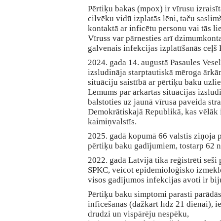
Pērtiķu bakas (mpox) ir vīrusu izraisīt
cilvēku vidū izplatās lēni, taču sasli
kontaktā ar inficētu personu vai tās l
Vīruss var pārnesties arī dzimumkontak
galvenais infekcijas izplatīšanās ceļš
2024. gada 14. augustā Pasaules Vesel
izsludināja starptautiskā mēroga ārkār
situāciju saistībā ar pērtiķu baku uzl
Lēmums par ārkārtas situācijas izslud
balstoties uz jaunā vīrusa paveida st
Demokrātiskajā Republikā, kas vēlāk iz
kaimiņvalstīs.
2025. gadā kopumā 66 valstis ziņoja 
pērtiķu baku gadījumiem, tostarp 62 
2022. gadā Latvijā tika reģistrēti seši
SPKC, veicot epidemioloģisko izmeklē
visos gadījumos infekcijas avoti ir bi
Pērtiķu baku simptomi parasti parādās
inficēšanās (dažkārt līdz 21 dienai), i
drudzi un vispārēju nespēku,