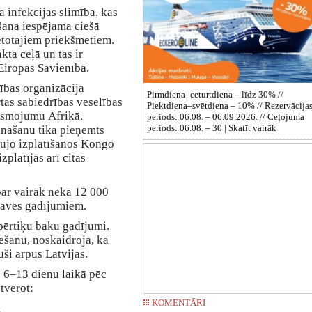
a infekcijas slimība, kas
mšana iespējama ciešā
ietotajiem priekšmetiem.
ta ceļā un tas ir
 Eiropas Savienībā.
ības organizācija
Pirmdiena–ceturtdiena – līdz 30% //
tas sabiedrības veselības
Piektdiena–svētdiena – 10% // Rezervācija
iesmojumu Āfrikā.
periods: 06.08. – 06.09.2026. // Ceļojuma
periods: 06.08. – 30 |
Skatīt vairāk
ināšanu tika pieņemts
raujo izplatīšanos Kongo
platījās arī citās
par vairāk nekā 12 000
nāves gadījumiem.
 pērtiķu baku gadījumi.
šanu, noskaidroja, ka
juši ārpus Latvijas.
 6–13 dienu laikā pēc
etverot:
KOMENTĀRI