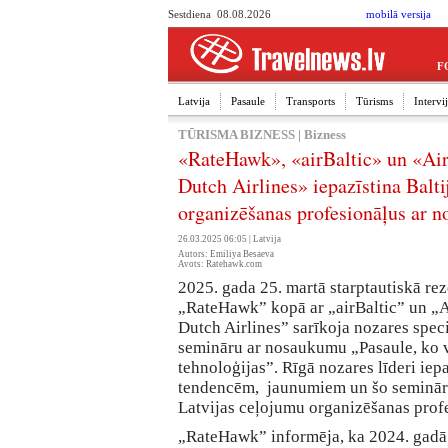
Sestdiena 08.08.2026
mobilā versija
F
Latvija
Pasaule
Transports
Tūrisms
Interv
TŪRISMA BIZNESS
|
Bizness
«RateHawk», «airBaltic» un «A
Dutch Airlines» iepazīstina Balt
organizēšanas profesionāļus ar 
26.03.2025 06:05 |
Latvija
Autors: Emiliya Besaeva
Avots: Ratehawk.com
2025. gada 25. martā starptautiskā re
„RateHawk” kopā ar „airBaltic” un 
Dutch Airlines” sarīkoja nozares spec
semināru ar nosaukumu „Pasaule, ko 
tehnoloģijas”. Rīgā nozares līderi iepa
tendencēm, jaunumiem un šo seminār
Latvijas ceļojumu organizēšanas profe
„RateHawk” informēja, ka 2024. gadā 