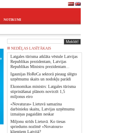
NOTIKUMI
NEDĒĻAS LASĪTĀKAIS
Latgales tūrisma atklāta vēstule Latvijas
Republikas prezidentam, Latvijas
Republikas Ministru prezidentam...
Igaunijas HoReCa sektorā pieaug slēgto
uzņēmumu skaits un nodokļu parādi
Ekonomikas ministrs: Latgales tūrisma
stiprināšanai plānots novirzīt 1,5
miljonus eiro
«Novaturas» Lietuvā samazina
darbinieku skaitu, Latvijas uzņēmumu
izmaiņas pagaidām neskar
Miljonu strīds Lietuvā. Ko tiesas
spriedums nozīmē «Novatours»
klientiem Latvijā?