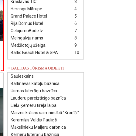
Krāslavas TIC
3
Hercogs Mārupe
4
Grand Palace Hotel
5
Rija Domus Hotel
6
CelojumuBode.lv
7
Melngalvju nams
8
Medžiotojų užeiga
9
Baltic Beach Hotel & SPA
10
BALTIJAS TŪRISMA OBJEKTI
Sauleskalns
Baltinavas katoļu baznīca
Usmas luterāņu baznīca
Lauderu pareizticīgo baznīca
Lielā Ķemeru tīreļa laipa
Maizes krāsns saimniecībā "Kronīši"
Keramiķis Valdis Pauliņš
Mākslinieku Maijeru darbnīca
Ķemeru luterāņu baznīca