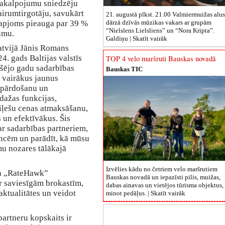
pakalpojumu sniedzēju
airumtirgotāju, savukārt
21. augustā plkst. 21.00 Valmiermuižas alus
apjoms pieauga par 39 %
dārzā dzīvās mūzikas vakars ar grupām
“Nielslens Lielsliens” un “Nora Kripta”.
umu.
Galdiņu |
Skatīt vairāk
atvijā Jānis Romans
 gads Baltijas valstīs
TOP 4 velo maršruti Bauskas novadā
kšējo gadu sadarbības
Bauskas TIC
m vairākus jaunus
u pārdošanu un
dažas funkcijas,
iļešu cenas atmaksāšanu,
 un efektīvākus. Šis
 ar sadarbības partneriem,
ncēm un parādīt, kā mūsu
mu nozares tālākajā
Izvēlies kādu no četriem velo maršrutiem
un „RateHawk”
Bauskas novadā un iepazīsti pilis, muižas,
r saviesīgām brokastīm,
dabas ainavas un vietējos tūrisma objektus,
aktualitātes un veidot
minot pedāļus. |
Skatīt vairāk
artneru kopskaits ir