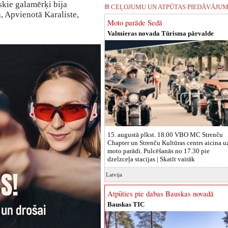
skie galamērķi bija
CEĻOJUMU UN ATPŪTAS PIEDĀVĀJUM
ja, Apvienotā Karaliste,
Moto parāde Sedā
Valmieras novada Tūrisma pārvalde
15. augustā plkst. 18.00 VBO MC Strenču
Chapter un Strenču Kultūras centrs aicina u
moto parādi. Pulcēšanās no 17.30 pie
dzelzceļa stacijas |
Skatīt vairāk
Latvija
Atpūties pie dabas Bauskas novadā
Bauskas TIC