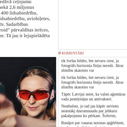
piedāvā ceļojumu
nekā 2,6 miljonus
 400 lidsabiedrību,
dsabiedrību, aviobiļetes,
tīs. Sadarbības
oid” pārvaldītas ierīces,
. Tā jau ir lejupielādēta
KOMENTĀRI
tik foršas bildes, bet nevaru ciest, ja
fotogrāfs horizonta līniju neredz. Jūras
slimību skatoties var
tik foršas bildes, bet nevaru ciest, ja
fotogrāfs horizonta līniju neredz. Jūras
slimību skatoties var
Tāpēc Latvijai neiet, ka valsts aģentūras
vada pesteļotājas un antivakseri.
Neatbalstu, jo tad jau kāpēc neviens
neatstākj dzeramnaudu par jebkuru
pakalpojumu ko pērkam. Šoferim,
Runājot par vasaras sezonas apģērbiem,