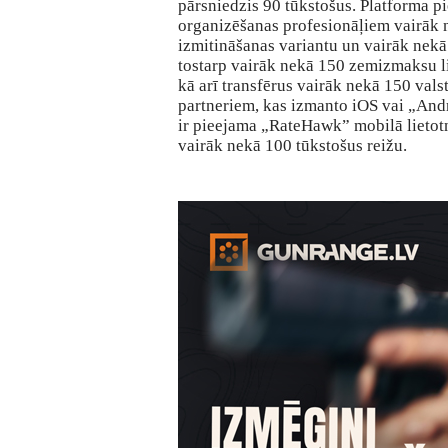
pārsniedzis 90 tūkstošus. Platforma 
organizēšanas profesionāļiem vairāk 
izmitināšanas variantu un vairāk nekā
tostarp vairāk nekā 150 zemizmaksu li
kā arī transfērus vairāk nekā 150 vals
partneriem, kas izmanto iOS vai „Andr
ir pieejama „RateHawk” mobilā lietotne
vairāk nekā 100 tūkstošus reižu.