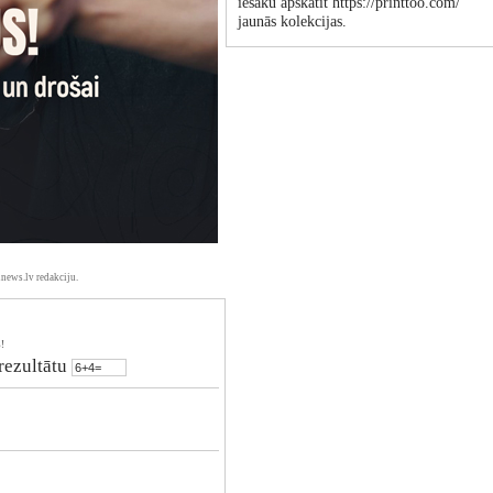
iesaku apskatīt https://printtoo.com/
jaunās kolekcijas.
news.lv redakciju.
!
 rezultātu