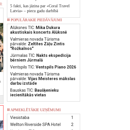
I:
5 fakti, kas jāzina par «Coral Travel
Latvia» – piecu gadu darbībā
POPULĀRAKIE PIEDĀVĀJUMI
Alūksnes TIC:
Mika Dukura
akustiskais koncerts Alūksnē
Valmieras novada Tūrisma
pārvalde:
Zeltītes Zāļu Zintis
"Rožkalnos"
Jūrmalas TIC:
Nakts ekspedīcija
bērniem Jūrmalā
Ventspils TIC:
Ventspils Piano 2026
Valmieras novada Tūrisma
pārvalde:
Vijas Meisteres mākslas
z
darbu izstāde
Bauskas TIC:
Baušķenieku
iecienītākās vietas
APMEKLĒTĀKIE UZŅĒMUMI
Viesistaba
1
Wellton Riverside SPA Hotel
2