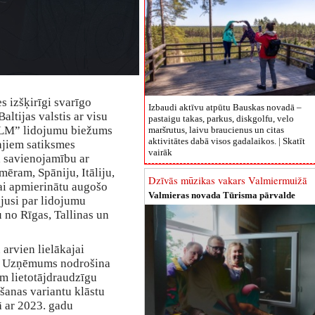
 izšķirīgi svarīgo
Izbaudi aktīvu atpūtu Bauskas novadā –
altijas valstis ar visu
pastaigu takas, parkus, diskgolfu, velo
–KLM” lidojumu biežums
maršrutus, laivu braucienus un citas
aktivitātes dabā visos gadalaikos. |
Skatīt
ajiem satiksmes
vairāk
a savienojamību ar
ēram, Spāniju, Itāliju,
Dzīvās mūzikas vakars Valmiermuižā
ai apmierinātu augošo
Valmieras novada Tūrisma pārvalde
ojusi par lidojumu
no Rīgas, Tallinas un
rvien lielākajai
ē. Uzņēmums nodrošina
m lietotājdraudzīgu
šanas variantu klāstu
ā ar 2023. gadu