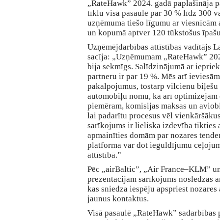
„RateHawk” 2024. gadā paplašināja 
tīklu visā pasaulē par 30 % līdz 300 v
uzņēmuma tiešo līgumu ar viesnīcām 
un kopumā aptver 120 tūkstošus īpaš
Uzņēmējdarbības attīstības vadītājs L
sacīja: „Uzņēmumam „RateHawk” 2024.
bija sekmīgs. Salīdzinājumā ar ieprie
partneru ir par 19 %. Mēs arī ieviesā
pakalpojumus, tostarp vilcienu biļeš
automobiļu nomu, kā arī optimizējām 
piemēram, komisijas maksas un aviob
lai padarītu procesus vēl vienkāršākus
sarīkojums ir lieliska izdevība tikties
apmainīties domām par nozares tende
platforma var dot ieguldījumu ceļoju
attīstībā.”
Pēc „airBaltic”, „Air France–KLM” 
prezentācijām sarīkojums noslēdzās a
kas sniedza iespēju apspriest nozares 
jaunus kontaktus.
Visā pasaulē „RateHawk” sadarbības p