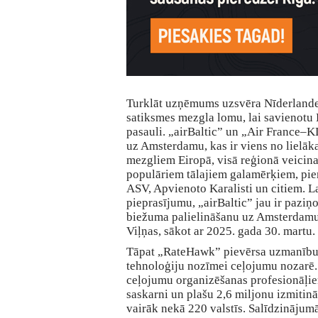
Turklāt uzņēmums uzsvēra Nīderlandes
satiksmes mezgla lomu, lai savienotu B
pasauli. „airBaltic” un „Air France
uz Amsterdamu, kas ir viens no lielāk
mezgliem Eiropā, visā reģionā veicin
populāriem tālajiem galamērķiem, piem
ASV, Apvienoto Karalisti un citiem. L
pieprasījumu, „airBaltic” jau ir paziņ
biežuma palielināšanu uz Amsterdamu 
Viļņas, sākot ar 2025. gada 30. martu.
Tāpat „RateHawk” pievērsa uzmanību a
tehnoloģiju nozīmei ceļojumu nozar
ceļojumu organizēšanas profesionāļie
saskarni un plašu 2,6 miljonu izmitinā
vairāk nekā 220 valstīs. Salīdzinājum