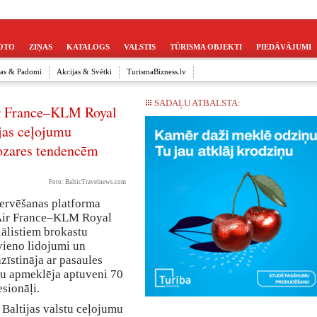
OTO
ZIŅAS
KATALOGS
VALSTIS
TŪRISMA OBJEKTI
PIEDĀVĀJUMI
ijas & Padomi
Akcijas & Svētki
TurismaBizness.lv
SADAĻU ATBALSTA:
ir France–KLM Royal
ijas ceļojumu
nozares tendencēm
Foto: BalticTravelnews.com
zervēšanas platforma
„Air France–KLM Royal
iālistiem brokastu
vieno lidojumi un
zīstināja ar pasaules
u apmeklēja aptuveni 70
sionāļi.
Baltijas valstu ceļojumu