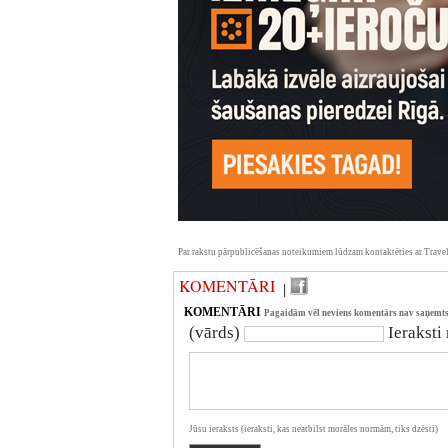
Par rakstu pārpublicēšanas noteikumiem lūdzam kontaktēties ar Travel
KOMENTĀRI
|
KOMENTĀRI
Pagaidām vēl neviens komentārs nav saņemts
(vārds)
Ieraksti
Jūsu ieraksts (ieraksti, kas neatbilst morāles normām, tiks dzēsti)