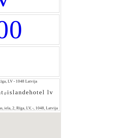
00
Rīga, LV - 1048 Latvija
nt
islandehotel lv
@
s, iela, 2, Rīga, LV, -, 1048, Latvija