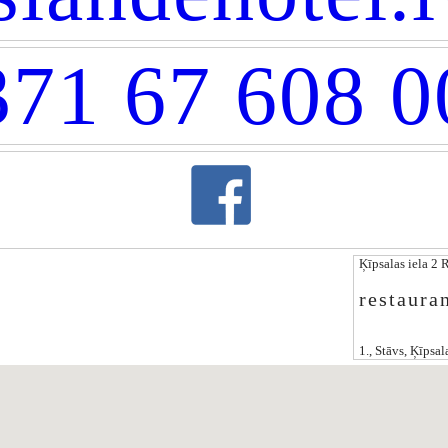
71 67 608 0
Ķīpsalas iela 2 
restaura
1., Stāvs, Ķīpsala