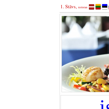
1. Stāvs,
restoran
i