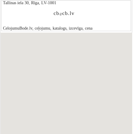
Tallinas iela 30, Rīga, LV-1001
cb
cb.lv
@
CelojumuBode.lv, ceļojumu, katalogs, izcevīga, cena