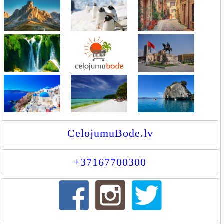
CelojumuBode.lv
+37167700300