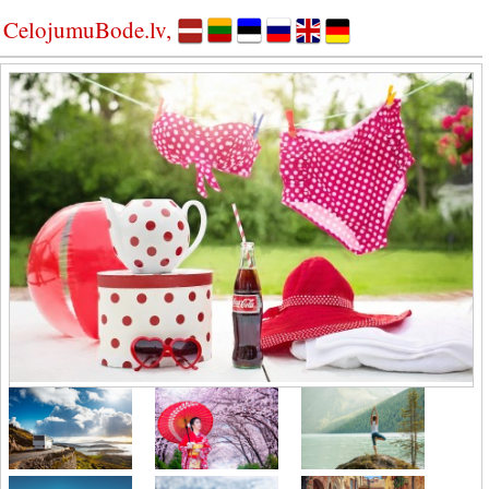
CelojumuBode.lv,