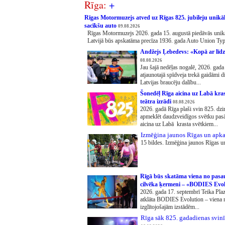
Rīga:
+
Rīgas Motormuzejs atved uz Rīgas 825. jubileju unik
sacīkšu auto
09.08.2026
Rīgas Motormuzejs 2026. gada 15. augustā piedāvās unikā
Latvijā būs apskatāma precīza 1936. gada Auto Union Typ
Andžejs Ļebedevs: «Kopā ar līdz
08.08.2026
Jau šajā nedēļas nogalē, 2026. gada
atjaunotajā spīdveja trekā gaidāmi d
Latvijas braucēju dalību...
Šonedēļ Rīga aicina uz Labā kra
teātra izrādi
08.08.2026
2026. gadā Rīga plaši svin 825. dzi
apmeklēt daudzveidīgos svētku pasā
aicina uz Labā krasta svētkiem...
Izmēģina jaunos Rīgas un apka
15 bildes. Izmēģina jaunos Rīgas u
Rīgā būs skatāma viena no pasa
cilvēka ķermeni – «BODIES Evo
2026. gada 17. septembrī Teika Plaz
atklāta BODIES Evolution – viena n
izglītojošajām izstādēm...
Rīga sāk 825. gadadienas svinī