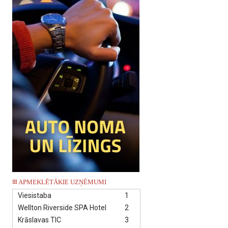
APMEKLĒTĀKIE UZŅĒMUMI
Viesistaba
1
Wellton Riverside SPA Hotel
2
Krāslavas TIC
3