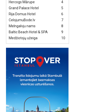
Hercogs Mārupe
4
Grand Palace Hotel
5
Rija Domus Hotel
6
CelojumuBode.lv
7
Melngalvju nams
8
Baltic Beach Hotel & SPA
9
Medžiotojų užeiga
10