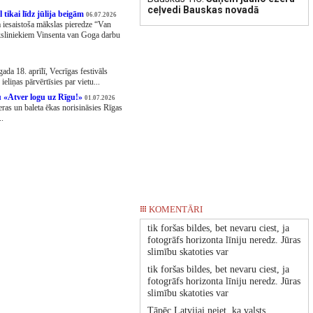
ceļvedi Bauskas novadā
 tikai līdz jūlija beigām
06.07.2026
 iesaistoša mākslas pieredze “Van
āksliniekiem Vinsenta van Goga darbu
ada 18. aprīlī, Vecrīgas festivāls
liņas pārvērtīsies par vietu...
u «Atver logu uz Rīgu!»
01.07.2026
eras un baleta ēkas norisināsies Rīgas
..
KOMENTĀRI
tik foršas bildes, bet nevaru ciest, ja
fotogrāfs horizonta līniju neredz. Jūras
slimību skatoties var
tik foršas bildes, bet nevaru ciest, ja
fotogrāfs horizonta līniju neredz. Jūras
slimību skatoties var
Tāpēc Latvijai neiet, ka valsts