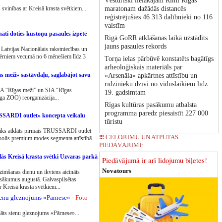
Vēsturiski lielākajam Rimi Rīgas
 svinības ar Kreisā krasta svētkiem...
maratonam dažādās distancēs
reģistrējušies 46 313 dalībnieki no 116
valstīm
āti doties kustoņu pasaules izpētē
Rīgā GoRR atklāšanas laikā uzstādīts
jauns pasaules rekords
 Latvijas Nacionālais rakstniecības un
bērniem vecumā no 6 mēnešiem līdz 3
Torņa ielas pārbūvē konstatēts bagātīgs
arheoloģiskais materiāls par
 meži» sastāvdaļu, saglabājot savu
«Arsenāla» apkārtnes attīstību un
rīdzinieku dzīvi no viduslaikiem līdz
SIA “Rīgas meži” un SIA “Rīgas
19. gadsimtam
ga ZOO) reorganizācija...
Rīgas kultūras pasākumu atbalsta
programma paredz piesaistīt 227 000
SSARDI outlet» koncepta veikalu
tūristu
 tiks atklāts pirmais TRUSSARDI outlet
CEĻOJUMU UN ATPŪTAS
 solis premium modes segmenta attīstībā
PIEDĀVĀJUMI:
ās Kreisā krasta svētki Uzvaras parkā
Piedāvājumā ir arī lidojumu biļetes!
Novatours
zimšanas dienu un ikviens aicināts
sākumus augustā. Galvaspilsētas
 Kreisā krasta svētkiem...
ienu gleznojums «Pārnese» -
Foto
lāts sienu gleznojums «Pārnese»...