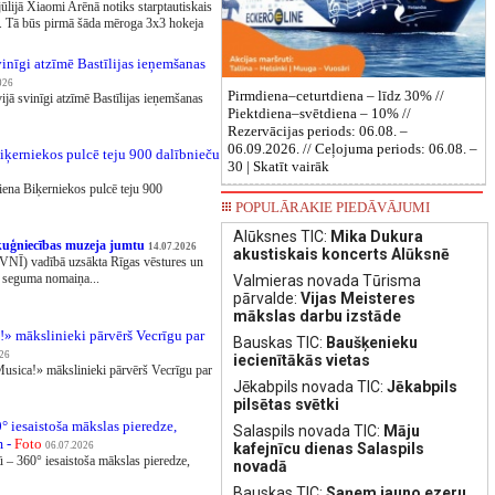
ūlijā Xiaomi Arēnā notiks starptautiskais
". Tā būs pirmā šāda mēroga 3x3 hokeja
vinīgi atzīmē Bastīlijas ieņemšanas
026
Pirmdiena–ceturtdiena – līdz 30% //
vijā svinīgi atzīmē Bastīlijas ieņemšanas
Piektdiena–svētdiena – 10% //
Rezervācijas periods: 06.08. –
06.09.2026. // Ceļojuma periods: 06.08. –
iķerniekos pulcē teju 900 dalībnieču
30 |
Skatīt vairāk
iena Biķerniekos pulcē teju 900
POPULĀRAKIE PIEDĀVĀJUMI
Alūksnes TIC:
Mika Dukura
 kuģniecības muzeja jumtu
14.07.2026
akustiskais koncerts Alūksnē
VNĪ) vadībā uzsākta Rīgas vēstures un
 seguma nomaiņa...
Valmieras novada Tūrisma
pārvalde:
Vijas Meisteres
mākslas darbu izstāde
!» mākslinieki pārvērš Vecrīgu par
Bauskas TIC:
Baušķenieku
026
iecienītākās vietas
Musica!» mākslinieki pārvērš Vecrīgu par
Jēkabpils novada TIC:
Jēkabpils
pilsētas svētki
 iesaistoša mākslas pieredze,
Salaspils novada TIC:
Māju
m -
Foto
kafejnīcu dienas Salaspils
06.07.2026
 – 360° iesaistoša mākslas pieredze,
novadā
Bauskas TIC:
Saņem jauno ezeru