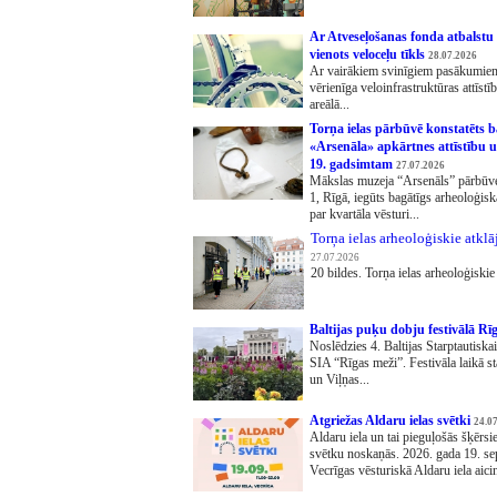
Ar Atveseļošanas fonda atbalstu 
vienots veloceļu tīkls
28.07.2026
Ar vairākiem svinīgiem pasākumiem
vērienīga veloinfrastruktūras attīst
areālā...
Torņa ielas pārbūvē konstatēts b
«Arsenāla» apkārtnes attīstību un
19. gadsimtam
27.07.2026
Mākslas muzeja “Arsenāls” pārbūves
1, Rīgā, iegūts bagātīgs arheoloģisk
par kvartāla vēsturi...
Torņa ielas arheoloģiskie atklā
27.07.2026
20 bildes. Torņa ielas arheoloģiskie 
Baltijas puķu dobju festivālā R
Noslēdzies 4. Baltijas Starptautiskai
SIA “Rīgas meži”. Festivāla laikā sta
un Viļņas...
Atgriežas Aldaru ielas svētki
24.0
Aldaru iela un tai pieguļošās šķērsi
svētku noskaņās. 2026. gada 19. sep
Vecrīgas vēsturiskā Aldaru iela aicin