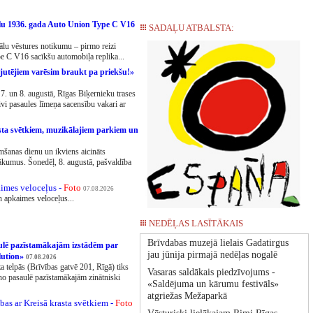
ālu 1936. gada Auto Union Type C V16
SADAĻU ATBALSTA:
lu vēstures notikumu – pirmo reizi
e C V16 sacīkšu automobiļa replika...
jutējiem varēsim braukt pa priekšu!»
 7. un 8. augustā, Rīgas Biķernieku trases
ivi pasaules līmeņa sacensību vakari ar
sta svētkiem, muzikālajiem parkiem un
mšanas dienu un ikviens aicināts
kumus. Šonedēļ, 8. augustā, pašvaldība
imes veloceļus -
Foto
07.08.2026
n apkaimes veloceļus...
NEDĒĻAS LASĪTĀKAIS
Brīvdabas muzejā lielais Gadatirgus
ulē pazīstamākajām izstādēm par
jau jūnija pirmajā nedēļas nogalē
lution»
07.08.2026
a telpās (Brīvības gatvē 201, Rīgā) tiks
Vasaras saldākais piedzīvojums -
o pasaulē pazīstamākajām zinātniski
«Saldējuma un kārumu festivāls»
atgriežas Mežaparkā
bas ar Kreisā krasta svētkiem -
Foto