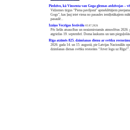
Piedzīvo, kā Vinsenta van Goga gleznas atdzīvojas – vēl
Vidzemes tirgus “Piena paviljonā” apmeklētājiem pieejama
Gogs”, kas ļauj ieiet viena no pasaules iemīļotākajiem m
pasaulē...
Izziņo Vecrīgas festivālu
03.07.2026
Pēc lielās atsaucības un neaizmirstamās atmosfēras 2026. g
atgriežas 19. septembrī. Doma laukums un tam pieguļošās ie
Rīga atzīmēs 825. dzimšanas dienu ar svētku restorān
2026. gada 14. un 15. augustā, pie Latvijas Nacionālās op
dzimšanas dienas svētku restorāns “Atver logu uz Rīgu!”.