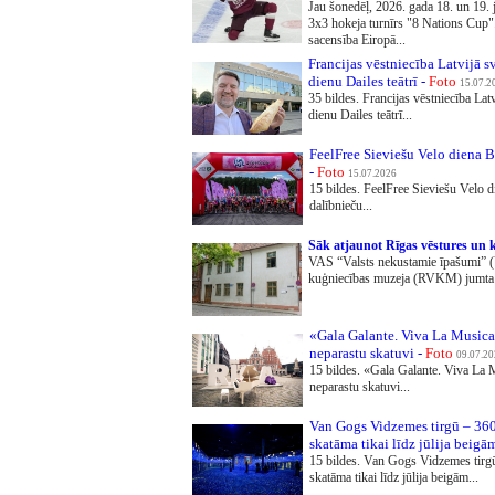
Jau šonedēļ, 2026. gada 18. un 19. j
3x3 hokeja turnīrs "8 Nations Cup
sacensība Eiropā...
Francijas vēstniecība Latvijā s
dienu Dailes teātrī -
Foto
15.07.2
35 bildes. Francijas vēstniecība Lat
dienu Dailes teātrī...
FeelFree Sieviešu Velo diena B
-
Foto
15.07.2026
15 bildes. FeelFree Sieviešu Velo d
dalībnieču...
Sāk atjaunot Rīgas vēstures un
VAS “Valsts nekustamie īpašumi” (
kuģniecības muzeja (RVKM) jumta
«Gala Galante. Viva La Musica
neparastu skatuvi -
Foto
09.07.2
15 bildes. «Gala Galante. Viva La 
neparastu skatuvi...
Van Gogs Vidzemes tirgū – 360°
skatāma tikai līdz jūlija beigā
15 bildes. Van Gogs Vidzemes tirgū
skatāma tikai līdz jūlija beigām...