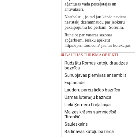
aģentūras vada pesteļotājas un
antivakseri.
Neatbalstu, jo tad jau kāpēc neviens
neatstākj dzeramnaudu par jebkuru
pakalpojumu ko pērkam. Šoferim,
Runājot par vasaras sezonas
apģērbiem, iesaku apskatīt
https://printtoo.com/ jaunās kolekcijas.
BALTIJAS TŪRISMA OBJEKTI
Rudzātu Romas katoļu draudzes
baznīca
Sūnupļavas piemiņas ansamblis
Esplanāde
Lauderu pareizticīgo baznīca
Usmas luterāņu baznīca
Lielā Ķemeru tīreļa laipa
Maizes krāsns saimniecībā
"Kronīši"
Sauleskalns
Baltinavas katoļu baznīca