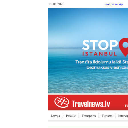
09.08.2026
mobilā versija
F
Latvija
Pasaule
Transports
Tūrisms
Interv