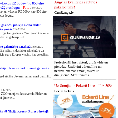
Augstas kvalitātes šautuves
 «Lexus RZ 500e» (no 850 eiro
pakalpojums!
režģotos logus -
Foto
23.07.2026
via» un «Lexus RZ 500e» (no 850 eiro
GunRange.lv
tos logus...
gas 825. jubilejā aicina atklāt
nās garšās
22.07.2026
 Rīgā tiks godināta “Vecrīgas” kūciņa –
ikni ar galvaspilsētu...
āko galamērķu sarakstā
20.07.2026
jām ielām, viduslaiku arhitektūru un
cis starp Eiropas vietām, kas ceļotājiem
Profesionāli instruktori, droša vide un
pieredze. Uzdāvini adrenalīnu un
klāja Uzvaras parku jaunā gaismā -
neaizmirstamas emocijas sev un
draugiem! |
Skatīt vairāk
gad atklāja Uzvaras parku jaunā gaismā...
Uz Somiju ar Eckerö Line - līdz 30%
18.07.2026
FerryTickets
ga ZOO un tīģeru krustvecāki Elektrum
i ģimenei...
iks «8 Nāciju Kauss» 3 pret 3 hokejā