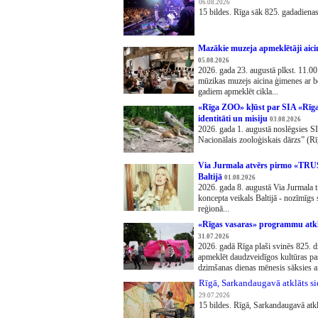
06.08.2026
15 bildes. Rīga sāk 825. gadadienas
Mazākie muzeja apmeklētāji aicin
05.08.2026
2026. gada 23. augustā plkst. 11.00
mūzikas muzejs aicina ģimenes ar 
gadiem apmeklēt cikla...
«Rīga ZOO» kļūst par SIA «Rīgas
identitāti un misiju
03.08.2026
2026. gada 1. augustā noslēgsies 
Nacionālais zooloģiskais dārzs” (Rī
Via Jurmala atvērs pirmo «TRU
Baltijā
01.08.2026
2026. gada 8. augustā Via Jurmala
koncepta veikals Baltijā - nozīmīgs
reģionā...
«Rīgas vasaras» programmu atkl
31.07.2026
2026. gadā Rīga plaši svinēs 825. d
apmeklēt daudzveidīgos kultūras pa
dzimšanas dienas mēnesis sāksies ar
Rīgā, Sarkandaugavā atklāts s
29.07.2026
15 bildes. Rīgā, Sarkandaugavā atk