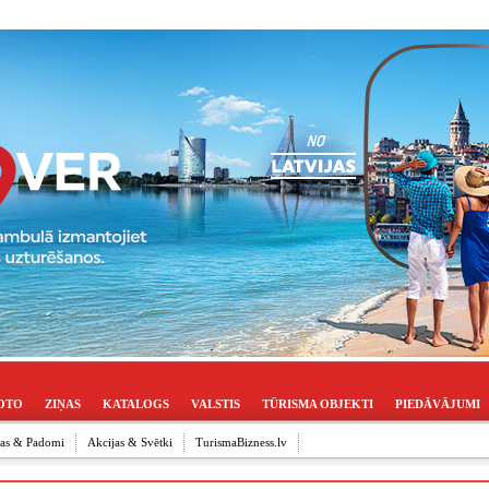
OTO
ZIŅAS
KATALOGS
VALSTIS
TŪRISMA OBJEKTI
PIEDĀVĀJUMI
ijas & Padomi
Akcijas & Svētki
TurismaBizness.lv