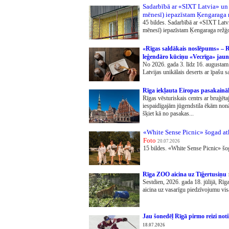
Sadarbībā ar «SIXT Latvia» un
mēnesī) iepazīstam Ķengaraga 
45 bildes. Sadarbībā ar «SIXT Lat
mēnesī) iepazīstam Ķengaraga režģo
«Rīgas saldākais noslēpums» – Rī
leģendāro kūciņu «Vecrīga» jau
No 2026. gada 3. līdz 16. augustam
Latvijas unikālais deserts ar īpašu sa
Rīga iekļauta Eiropas pasakain
Rīgas vēsturiskais centrs ar bruģēta
iespaidīgajām jūgendstila ēkām nonā
šķiet kā no pasakas...
«White Sense Picnic» šogad at
Foto
20.07.2026
15 bildes. «White Sense Picnic» šo
Rīga ZOO aicina uz Tīģertusiņu
Sestdien, 2026. gada 18. jūlijā, Rī
aicina uz vasarīgu piedzīvojumu visa
Jau šonedēļ Rīgā pirmo reizi not
18.07.2026