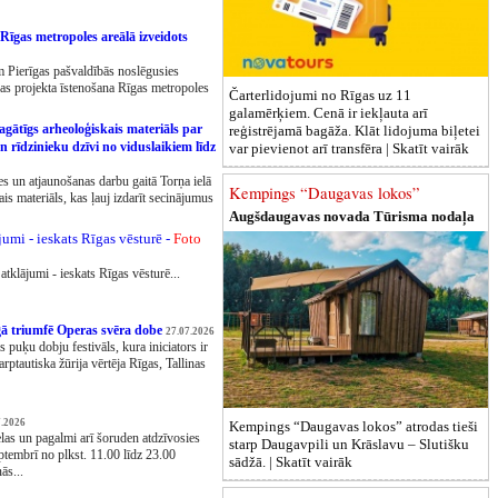
Rīgas metropoles areālā izveidots
 Pierīgas pašvaldībās noslēgusies
ības projekta īstenošana Rīgas metropoles
Čarterlidojumi no Rīgas uz 11
galamērķiem. Cenā ir iekļauta arī
agātīgs arheoloģiskais materiāls par
reģistrējamā bagāža. Klāt lidojuma biļetei
 rīdzinieku dzīvi no viduslaikiem līdz
var pievienot arī transfēra |
Skatīt vairāk
 un atjaunošanas darbu gaitā Torņa ielā
Kempings “Daugavas lokos”
ais materiāls, kas ļauj izdarīt secinājumus
Augšdaugavas novada Tūrisma nodaļa
jumi - ieskats Rīgas vēsturē -
Foto
atklājumi - ieskats Rīgas vēsturē...
īgā triumfē Operas svēra dobe
27.07.2026
s puķu dobju festivāls, kura iniciators ir
rptautiska žūrija vērtēja Rīgas, Tallinas
7.2026
Kempings “Daugavas lokos” atrodas tieši
elas un pagalmi arī šoruden atdzīvosies
starp Daugavpili un Krāslavu – Slutišku
tembrī no plkst. 11.00 līdz 23.00
sādžā. |
Skatīt vairāk
ās...