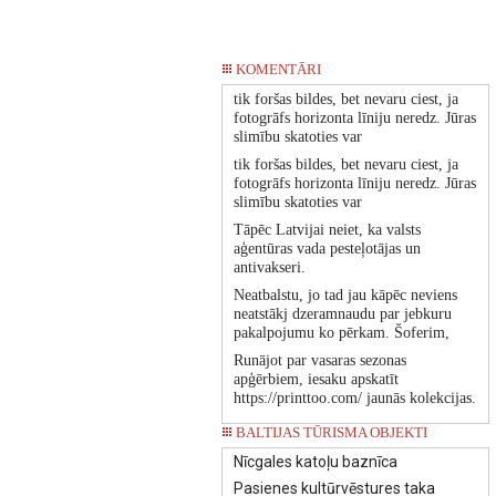
KOMENTĀRI
tik foršas bildes, bet nevaru ciest, ja
fotogrāfs horizonta līniju neredz. Jūras
slimību skatoties var
tik foršas bildes, bet nevaru ciest, ja
fotogrāfs horizonta līniju neredz. Jūras
slimību skatoties var
Tāpēc Latvijai neiet, ka valsts
aģentūras vada pesteļotājas un
antivakseri.
Neatbalstu, jo tad jau kāpēc neviens
neatstākj dzeramnaudu par jebkuru
pakalpojumu ko pērkam. Šoferim,
Runājot par vasaras sezonas
apģērbiem, iesaku apskatīt
https://printtoo.com/ jaunās kolekcijas.
BALTIJAS TŪRISMA OBJEKTI
Nīcgales katoļu baznīca
Pasienes kultūrvēstures taka