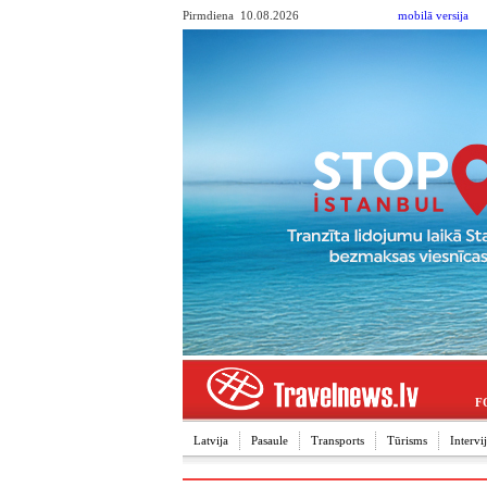
Pirmdiena 10.08.2026
mobilā versija
F
Latvija
Pasaule
Transports
Tūrisms
Interv