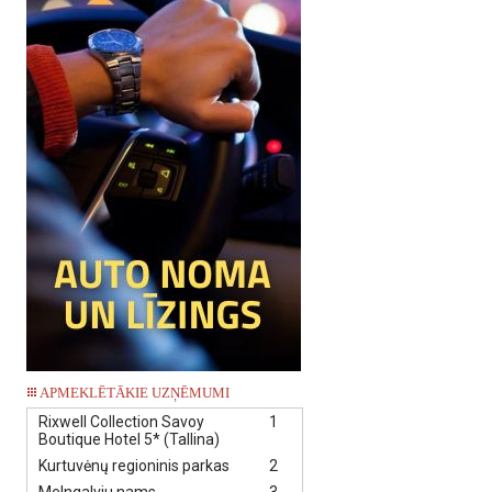
APMEKLĒTĀKIE UZŅĒMUMI
Rixwell Collection Savoy
1
Boutique Hotel 5* (Tallina)
Kurtuvėnų regioninis parkas
2