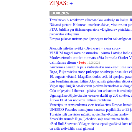
ZIŅAS:
+
10.08.2026
Travelnews.lv redaktore: «Romantika» aizkuģo uz Itāliju. Rīg
Nākamā pietura: Koknese - maršruts dabas, vēstures un pi
PTAC brīdina par tūrisma operatora «Digitours» pieteiktu m
piedāvātos ceļojumus
Eiropas pilsētas tūristus par ilgtspējīgu rīcību sāk atalgo
Jēkabpils pilsētas svētki «Divi krasti – viena sirds»
VIZIUM tagad sava pastmarka - pirmā Latvijā hologr
Modes zīmolu outlet ciemats «Via Jurmala Outlet V
dzimšanas dienu -
Foto
10.08.2026
Kurzemes Jaunpils pils viduslaiku noskaņojumā svi
Rīgā, Biķernieku trasē pulcējas spīdveja pasaules el
10. augusts vēsturē: Magelāns dodas ceļā, lai apceļotu pasa
Kur baudīsim ziemu: Itālijas Alpi jau sāk gatavoties slēpo
Viļņas upju kuģīši pasažieriem piedāvā bezmaksas audiogi
Ceļo ar ķepaini: Libereca - pilsēta, kur arī sunim ir atvaļin
Ugunsgrēka dēļ pie Gardas ezera evakuēti ap 200 cilvēku, to
Žurkas kļūst par nopietnu Tallinas problēmu
Venēcijas un Amsterdamas vietā iesaka citas Eiropas kanālu
UNESCO Pasaules mantojuma saraksts papildināts ar 25 
Turaidas pilī uzstāsies mūziķu apvienība «Kuolm randõ»
Zmarzliks triumfē Rīgā, Ļebedevs soļa attālumā no fināla
«Red Bull Showrun Village» aicina iepazīt gaidāmā šova teh
un citās aktivitātēs visai ģimenei