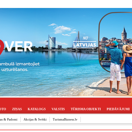
OTO
ZIŅAS
KATALOGS
VALSTIS
TŪRISMA OBJEKTI
PIEDĀVĀJUMI
ijas & Padomi
Akcijas & Svētki
TurismaBizness.lv