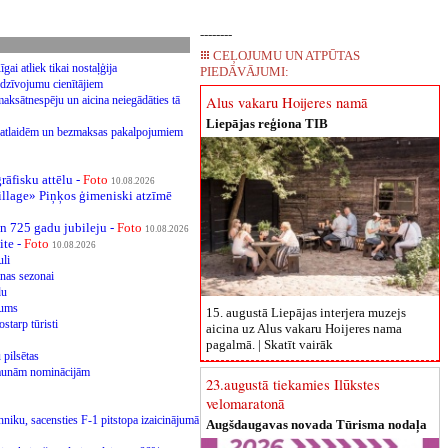
--------
CEĻOJUMU UN ATPŪTAS
ai atliek tikai nostaļģija
PIEDĀVĀJUMI:
edzīvojumu cienītājiem
aksātnespēju un aicina neiegādāties tā
Alus vakaru Hoijeres namā
Liepājas reģiona TIB
t ar atlaidēm un bezmaksas pakalpojumiem
āfisku attēlu -
Foto
10.08.2026
illage» Piņķos ģimeniski atzīmē
n 725 gadu jubileju -
Foto
10.08.2026
ite -
Foto
10.08.2026
uli
šanas sezonai
du
ājums
15. augustā Liepājas interjera muzejs
starp tūristi
aicina uz Alus vakaru Hoijeres nama
pagalmā. |
Skatīt vairāk
 pilsētas
jaunām nominācijām
23.augustā tiekamies Ilūkstes
velomaratonā
niku, sacensties F-1 pitstopa izaicinājumā
Augšdaugavas novada Tūrisma nodaļa