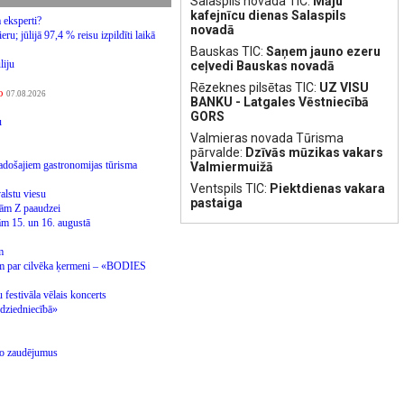
Salaspils novada TIC:
Māju
kafejnīcu dienas Salaspils
a eksperti?
novadā
u; jūlijā 97,4 % reisu izpildīti laikā
Bauskas TIC:
Saņem jauno ezeru
ūliju
ceļvedi Bauskas novadā
Rēzeknes pilsētas TIC:
UZ VISU
o
07.08.2026
BANKU - Latgales Vēstniecībā
V
GORS
bu
Valmieras novada Tūrisma
pārvalde:
Dzīvās mūzikas vakars
vadošajiem gastronomijas tūrisma
Valmiermuižā
Ventspils TIC:
Piektdienas vakara
alstu viesu
pastaiga
ētām Z paaudzei
ām 15. un 16. augustā
em
ēm par cilvēka ķermeni – «BODIES
stivāla vēlais koncerts
 dziedniecībā»
iro zaudējumus