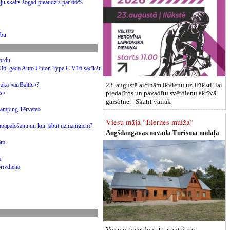
riju skaits šogad pieaudzis par 66%
cību
ekordu
1936. gada Auto Union Type C V16 sacīkšu
23. augustā aicinām ikvienu uz Ilūksti, lai
saka «airBaltic»?
piedalītos un pavadītu svētdienu aktīvā
rs»
gaisotnē. |
Skatīt vairāk
Glamping Tērvete»
Viesu māja “Elernes muiža”
 noapaļošanu un kur jābūt uzmanīgiem?
Augšdaugavas novada Tūrisma nodaļa
bām
tā
brīvdiena
Viesu māja ir domāta atpūtai vai