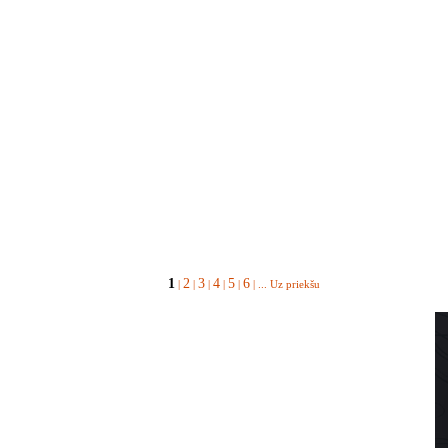
1
2
3
4
5
6
|
|
|
|
|
| ...
Uz priekšu