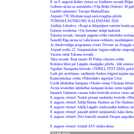
8. un 9. augustā dodies ciemos uz Smiltenes novada Mājas
Gulbene aicina uz motokluba «Vēja Brāļu Ordenis» 30 gad
Gardēži saturieties! Tuvojas MadonĒšana
Aizputei 778. Mirdzam kopā savā zvaigžņu pilsētā
TŪRISMA NOTIKUMU KALENDĀRS 2026
Andžejs Ļebedevs: «Kopā ar līdzjutējiem varēsim braukt p
Ģimeņu sestdienas «Via Jurmala» lielajā laukumā
Tukuma novads: Jaunpils pagasta svētki viduslaiku noskaņ
Šonedēļ Rīga aicina uz Labā krasta svētkiem, muzikālajiem 
Ar daudzveidīgu programmu svinēs Tērvetes un Zemgaļu 
Aizputē notiks 22. Starptautiskais čuguna mākslas simpozi
Vasaras ritmā Tukuma novadā
Talsu novads: Rojā skanēs III Pūtēju orķestru svētki
Krāslava kļūst par Latgales skanīgāko pilsētu - klāt senior
Siguldas Skeitparka festivāls «THRILL FEST 2026» pulcē
Gads pēc atvēršanas: sardīnietis Andrea Jelgavā turpina iepaz
Kamermūzikas svētki «Šūbertiāde» atgriežas Cēsīs
Uzsāk labdarības kampaņu «Skolas somas Ukrainas bērn
Aicina iesaistīties labdarības kampaņā skolas somu iegādei
Iepazīsti Valmieras vasaras teātra festivāla norises vietas 
8. augusts vēsturē: Notiek pirmais mednieku festivāls «M
8. augusts vēsturē: Atklāj Martas Skulmes un Oto Skulmes
8. augusts vēsturē: Atklāj Latgales tradicionālas kultūras 
8. augusts vēsturē: pasaulē atzīmē starptautisko kaķu dienu
8. augusts vēsturē: Divi francūži sasniedz Eiropas augstāko
8. augusts vēsturē: Atzīmē ASV dolāra dienu
07.08.2026