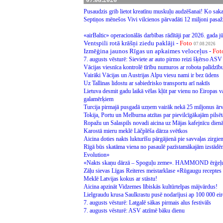
Pusaudzis grib lietot kreatīnu muskuļu audzēšanai! Ko sak
Septiņos mēnešos Vivi vilcienos pārvadāti 12 miljoni pasažier
«airBaltic» operacionālās darbības rādītāji par 2026. gada j
Ventspili rotā krāšņi ziedu paklāji -
Foto
07.08.2026
Izmēģina jaunos Rīgas un apkaimes veloceļus -
Fot
7. augusts vēsturē: Sieviete ar auto pirmo reizi šķērso AS
Vācijas viesnīca kontrolē tīrību numuros ar robota palīdzī
Vairāki Vācijas un Austrijas Alpu viesu nami ir bez ūdens
Uz Tallinas lidostu ar sabiedrisko transportu arī naktīs
Lietuva desmit gadu laikā vēlas kļūt par vienu no Eiropas 
galamērķiem
Turcija pirmajā pusgadā uzņem vairāk nekā 25 miljonus ārv
Tokija, Portu un Melburna atzītas par pievilcīgākajām pils
Ropažu un Salaspils novadi aicina uz Mājas kafejnīcu dien
Karostā mieru meklē Lāčplēša dārza svētkos
Aicina doties nakts lukturīšu pārgājienā pie savvaļas zirgi
Rīgā būs skatāma viena no pasaulē pazīstamākajām izstād
Evolution»
«Nakts skaņu dārzā – Spoguļu zeme». HAMMOND ērģeļu fe
Zāļu sievas Līgas Reiteres meistarklase «Rūgaugu receptes
Meklē Latvijas kokus ar stāstu!
Aicina apzināt Vidzemes lībiskās kultūrtelpas mājvārdus!
Lielgraudu krusa Saulkrastu pusē nodarījusi ap 100 000 e
7. augusts vēsturē: Latgalē sākas pirmais alus festivāls
7. augusts vēsturē: ASV atzīmē bāku dienu