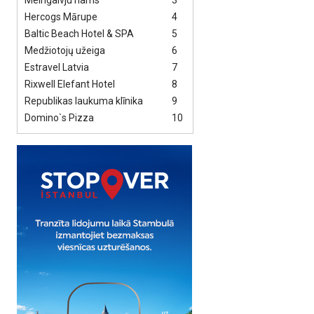
Melngalvju nams
3
Hercogs Mārupe
4
Baltic Beach Hotel & SPA
5
Medžiotojų užeiga
6
Estravel Latvia
7
Rixwell Elefant Hotel
8
Republikas laukuma klīnika
9
Domino`s Pizza
10