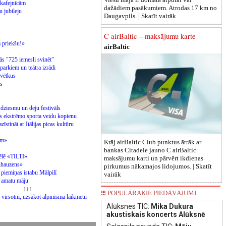
 kafejnīcām
dažādiem pasākumiem. Atrodas 17 km no
u jubileju
Daugavpils. |
Skatīt vairāk
C airBaltic – maksājumu karte
a priekšu!»
airBaltic
ās "725 iemesli svinēt"
parkiem un teātra izrādi
svētkus
js
u dziesmu un deju festivāls
s ekstrēmo sporta veidu kopienu
īstināt ar Itālijas picas kultūru
iem»
Krāj airBaltic Club punktus ātrāk ar
bankas Citadele jauno C airBaltic
spēlē «TILTI»
maksājumu karti un pārvērt ikdienas
inhauzens»
pirkumus nākamajos lidojumos. |
Skatīt
 piemiņas istabu Mālpilī
vairāk
un amatu māju
[ 1 ]
POPULĀRAKIE PIEDĀVĀJUMI
 virsotni, uzsākot alpīnisma laikmetu
Alūksnes TIC:
Mika Dukura
akustiskais koncerts Alūksnē