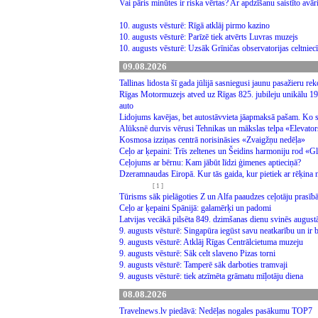
Vai pāris minūtes ir riska vērtas? Ar apdzīšanu saistīto avā
10. augusts vēsturē: Rīgā atklāj pirmo kazino
10. augusts vēsturē: Parīzē tiek atvērts Luvras muzejs
10. augusts vēsturē: Uzsāk Grīničas observatorijas celtnie
09.08.2026
Tallinas lidosta šī gada jūlijā sasniegusi jaunu pasažieru r
Rīgas Motormuzejs atved uz Rīgas 825. jubileju unikālu 
auto
Lidojums kavējas, bet autostāvvieta jāapmaksā pašam. Ko 
Alūksnē durvis vērusi Tehnikas un mākslas telpa «Elevato
Kosmosa izziņas centrā norisināsies «Zvaigžņu nedēļa»
Ceļo ar ķepaini: Trīs zeltenes un Šeidins harmoniju rod «
Ceļojums ar bērnu: Kam jābūt līdzi ģimenes aptieciņā?
Dzeramnaudas Eiropā. Kur tās gaida, kur pietiek ar rēķina
[ 1 ]
Tūrisms sāk pielāgoties Z un Alfa paaudzes ceļotāju prasī
Ceļo ar ķepaini Spānijā: galamērķi un padomi
Latvijas vecākā pilsēta 849. dzimšanas dienu svinēs augus
9. augusts vēsturē: Singapūra iegūst savu neatkarību un ir 
9. augusts vēsturē: Atklāj Rīgas Centrālcietuma muzeju
9. augusts vēsturē: Sāk celt slaveno Pizas torni
9. augusts vēsturē: Tamperē sāk darboties tramvaji
9. augusts vēsturē: tiek atzīmēta grāmatu mīļotāju diena
08.08.2026
Travelnews.lv piedāvā: Nedēļas nogales pasākumu TOP7