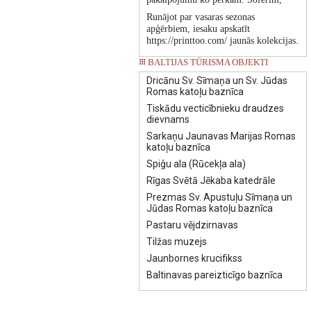
Runājot par vasaras sezonas
apģērbiem, iesaku apskatīt
https://printtoo.com/ jaunās kolekcijas.
BALTIJAS TŪRISMA OBJEKTI
Dricānu Sv. Sīmaņa un Sv. Jūdas
Romas katoļu baznīca
Tiskādu vecticībnieku draudzes
dievnams
Sarkaņu Jaunavas Marijas Romas
katoļu baznīca
Spiģu ala (Rūcekļa ala)
Rīgas Svētā Jēkaba katedrāle
Prezmas Sv. Apustuļu Sīmaņa un
Jūdas Romas katoļu baznīca
Pastaru vējdzirnavas
Tilžas muzejs
Jaunbornes krucifikss
Baltinavas pareizticīgo baznīca