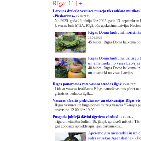
Rīga: 11 |
+
Latvijas dzelceļa vēstures muzejā tiks atklāta mūzikas
«Pieskāriens»
25.06.2025
No 2025. gada 26. jūnija līdz 2025. gada 13. septembrim L
Uzvaras bulvārī 2A, Rīgā, būs apskatāma Latvijas Nacionā
Rīgas Doma laukumā norisinās 
25.06.2025
45 bildes. Rīgas Doma laukumā noris
Rīgas Doma laukumā uz tirgu l
un amatnieki no visas Latvijas
40 bildes. Rīgas Doma laukumā uz 
un amatnieki no visas Latvijas...
Rīgas panorāmas rats vasarā strādās ilgāk
25.06.2025
Līdz ar vasaras iestāšanos Rīgas panorāmas rats pāriet uz
griezīsies nedaudz ilgāk...
Vasaras «Garās piektdienas» un ekskursijas Rīgas vē
Rīgas vēstures un kuģniecības muzejs vasaras “Garajās piek
atvērts no 12.00 līdz 19.00...
Pusgada jubilejā dāvini tīģeriem vārdus!
17.06.2025
Tīģeru meitenēm šodien, 16. jūnijā, aprit seši mēneši. Tās 
gan zoodārza apmeklētājus, gan darbiniekus...
Apciemojam meistarklašu un d
sidrs satiekas Āgenskalnā» -
Fo