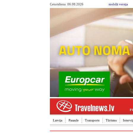
Ceturtdiena 06.08.2026
mobilā versija
F
Latvija
Pasaule
Transports
Tūrisms
Interv