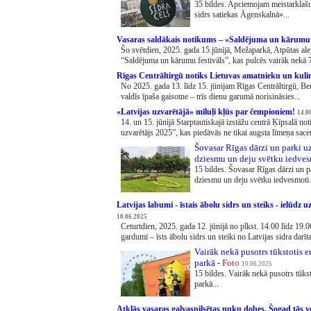
35 bildes. Apciemojam meistarklaš
sidrs satiekas Āgenskalnā»...
Vasaras saldākais notikums – «Saldējuma un kārumu
Šo svētdien, 2025. gada 15.jūnijā, Mežaparkā, Atpūtas ale
“Saldējuma un kārumu festivāls”, kas pulcēs vairāk nekā 
Rīgas Centrāltirgū notiks Lietuvas amatnieku un kul
No 2025. gada 13. līdz 15. jūnijam Rīgas Centrāltirgū, B
valdīs īpaša gaisotne – trīs dienu garumā norisināsies...
«Latvijas uzvarētājā» mīluļi kļūs par čempioniem!
14.0
14. un 15. jūnijā Starptautiskajā izstāžu centrā Ķīpsalā no
uzvarētājs 2025”, kas piedāvās ne tikai augsta līmeņa sacens
Šovasar Rīgas dārzi un parki uz
dziesmu un deju svētku iedves
15 bildes. Šovasar Rīgas dārzi un p
dziesmu un deju svētku iedvesmoti.
Latvijas labumi - īstais ābolu sidrs un steiks - ielūdz u
10.06.2025
Ceturtdien, 2025. gada 12. jūnijā no plkst. 14.00 līdz 19.0
gardumi – īsts ābolu sidrs un steiki no Latvijas sidra dar
Vairāk nekā pusotrs tūkstotis e
parkā -
Foto
10.06.2025
15 bildes. Vairāk nekā pusotrs tūks
parkā...
Atklās vasaras galvaspilsētas puķu dobes. Šogad tās v