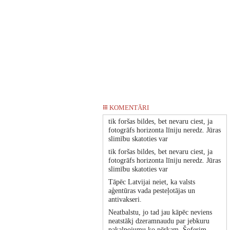
KOMENTĀRI
tik foršas bildes, bet nevaru ciest, ja
fotogrāfs horizonta līniju neredz. Jūras
slimību skatoties var
tik foršas bildes, bet nevaru ciest, ja
fotogrāfs horizonta līniju neredz. Jūras
slimību skatoties var
Tāpēc Latvijai neiet, ka valsts
aģentūras vada pesteļotājas un
antivakseri.
Neatbalstu, jo tad jau kāpēc neviens
neatstākj dzeramnaudu par jebkuru
pakalpojumu ko pērkam. Šoferim,