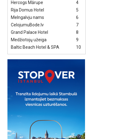
Hercogs Mārupe
4
Rija Domus Hotel
5
Melngalvju nams
6
CelojumuBode.lv
7
Grand Palace Hotel
8
Medžiotojų užeiga
9
Baltic Beach Hotel & SPA
10