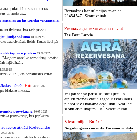
 vasaras puķu dobju sezonu un tās
Bezmaksas konsultācijas, zvaniet
stus un motīvus...
28454547 |
Skatīt vairāk
 lasīšanas un lasītprieka veicināšanai
Ziemas agrā rezervēšana ir klāt!
 mūsu ikdienas, kas rada prieku...
Tez Tour Latvia
ā jau jūnija sākumā
08.06.2025
ks tradicionālais lielais Tautas lietišķās
pmeklētāju acu priekšā
05.06.2025
s “Magnum oāze” ar apmeklētāju iesaisti
niskajā dārzā...
1.05.2025
dārzs 2025”, kas norisināsies četras
ākslas mērcē -
Foto
30.05.2025
jas Mākslas mērcē...
Vai jau sapņo par sauli, siltu jūru un
atpūtu ziemas vidū? Tagad ir īstais laiks
plānot savu nākamo ceļojumu! Neatliec
sapņu atvaļinājumu uz |
Skatīt vairāk
ronomisko provokāciju
30.05.2025
omiska provokācija, kas paplašina
Viesu māja “Bajāri”
a koncertu atklāti Rododendru
Augšdaugavas novada Tūrisma nodaļa
29.05.2025
ņa Teņa koncertu atklāti Rododendru