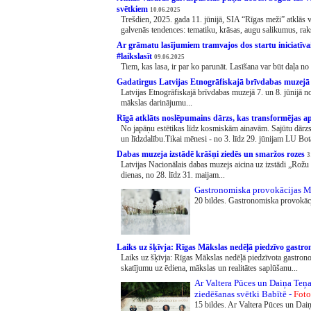
svētkiem
10.06.2025
Trešdien, 2025. gada 11. jūnijā, SIA “Rīgas meži” atklās
galvenās tendences: tematiku, krāsas, augu salikumus, rak
Ar grāmatu lasījumiem tramvajos dos startu iniciatīvai
#laikslasīt
09.06.2025
Tiem, kas lasa, ir par ko parunāt. Lasīšana var būt daļa no
Gadatirgus Latvijas Etnogrāfiskajā brīvdabas muzej
Latvijas Etnogrāfiskajā brīvdabas muzejā 7. un 8. jūnijā noti
mākslas darinājumu...
Rīgā atklāts noslēpumains dārzs, kas transformējas a
No japāņu estētikas līdz kosmiskām ainavām. Sajūtu dārz
un līdzdalību.Tikai mēnesi - no 3. līdz 29. jūnijam LU Botā
Dabas muzeja izstādē krāšņi ziedēs un smaržos rozes
3
Latvijas Nacionālais dabas muzejs aicina uz izstādi „Rožu 
dienas, no 28. līdz 31. maijam...
Gastronomiska provokācijas M
20 bildes. Gastronomiska provokāc
Laiks uz šķīvja: Rīgas Mākslas nedēļā piedzīvo gast
Laiks uz šķīvja: Rīgas Mākslas nedēļā piedzīvota gastron
skatījumu uz ēdiena, mākslas un realitātes saplūšanu...
Ar Valtera Pūces un Daiņa Teņ
ziedēšanas svētki Babītē -
Foto
15 bildes. Ar Valtera Pūces un Dai