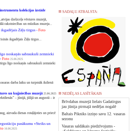
 instrumentu kolekcijas izstāde
SADAĻU ATBALSTA:
atvijas dzelzceļa vēstures muzejā,
lā rakstniecības un mūzikas muzeja...
ikgadējais Zāļu tirgus -
Foto
inās ikgadējais Zāļu tirgus...
īgo noskaņās sabraukuši zemnieki
 -
Foto
25.06.2025
tirgu līgo noskaņās sabraukuši zemnieki
 vasaras darba laiku un turpmāk ikdienā
stures un kuģniecības muzejā
NEDĒĻAS LASĪTĀKAIS
25.06.2025
tdienās” – jūnijā, jūlijā un augustā – ir
Brīvdabas muzejā lielais Gadatirgus
jau jūnija pirmajā nedēļas nogalē
aug, aizvada dienas rotaļājoties un priecē
Baltais Pikniks izziņo savu 12. vasaras
sezonu
egustāciju pasākumu «Steiks un
Vasaras saldākais piedzīvojums -
to
16.06.2025