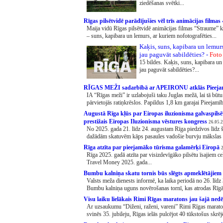
ziedēšanas svētki...
Rīgas pilsētvidē parādījušies vēl trīs animācijas film
Maija vidū Rīgas pilsētvidē animācijas filmas “Straume” ka
– suns, kapibara un lemurs, ar kuriem nofotografēties...
Kaķis, suns, kapibara un lemur
jau paguvāt sabildēties? -
Foto
15 bildes. Kaķis, suns, kapibara u
jau paguvāt sabildēties?...
RĪGAS MEŽI sadarbībā ar APEIRONU atklās Pieejam
IA “Rīgas meži” ir uzlabojuši taku Juglas mežā, lai tā būt
pārvietojās ratiņkrēslos. Papildus 1,8 km garajai Pieejamība
Augustā Rīga kļūs par Eiropas iluzionisma galvaspilsēt
prestižais Eiropas Iluzionisma vēstures kongress
26.05.
No 2025. gada 21. līdz 24. augustam Rīga piedzīvos līdz 
dažādām skatuvēm kāps pasaules vadošie burvju mākslas vē
Rīga atzīta par pieejamāko tūrisma galamērķi Eiropā
Rīga 2025. gadā atzīta par visizdevīgāko pilsētu īsajiem 
Travel Money 2025. gada...
Bumbu kalniņa skatu tornis būs slēgts apmeklētājiem 
Valsts meža dienests informē, ka laika periodā no 26. līdz 
Bumbu kalniņa uguns novērošanas tornī, kas atrodas Rīgā,
Visu laiku lielākais Rimi Rīgas maratons jau šajā nedē
Ar uzsaukumu “Diženi, raženi, vareni” Rimi Rīgas maratons
svinēs 35. jubileju, Rīgas ielās pulcējot 40 tūkstošus skrējē