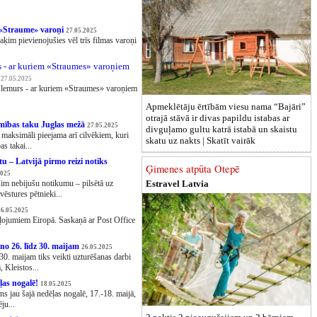
as «Straume» varoņi
27.05.2025
ķim pievienojušies vēl trīs filmas varoņi
s - ar kuriem «Straumes» varoņiem
27.05.2025
n lemurs - ar kuriem «Straumes» varoņiem
Apmeklētāju ērtībām viesu nama “Bajāri”
otrajā stāvā ir divas papildu istabas ar
ības taku Juglas mežā
27.05.2025
divguļamo gultu katrā istabā un skaistu
u maksimāli pieejama arī cilvēkiem, kuri
skatu uz nakts |
Skatīt vairāk
s takai...
u – Latvijā pirmo reizi notiks
Ģimenes atpūta Otepē
2025
Estravel Latvia
šim nebijušu notikumu – pilsētā uz
stures pētnieki...
26.05.2025
ceļojumiem Eiropā. Saskaņā ar Post Office
no 26. līdz 30. maijam
26.05.2025
30. maijam tiks veikti uzturēšanas darbi
 Kleistos...
ļas nogalē!
18.05.2025
 jau šajā nedēļas nogalē, 17.-18. maijā,
ju...