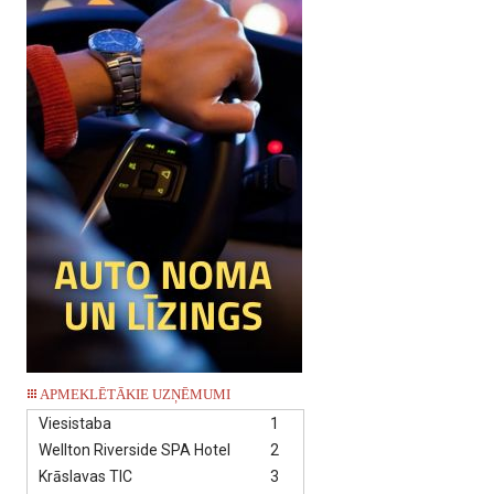
APMEKLĒTĀKIE UZŅĒMUMI
Viesistaba
1
Wellton Riverside SPA Hotel
2
Krāslavas TIC
3