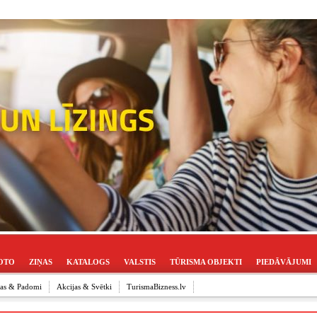
OTO
ZIŅAS
KATALOGS
VALSTIS
TŪRISMA OBJEKTI
PIEDĀVĀJUMI
ijas & Padomi
Akcijas & Svētki
TurismaBizness.lv