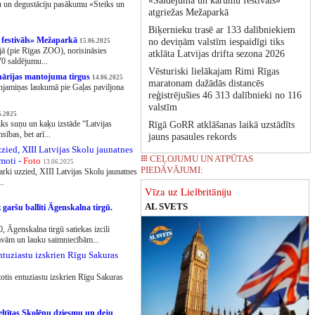
«Saldējuma un kārumu festivāls»
u un degustāciju pasākumu «Steiks un
atgriežas Mežaparkā
Biķernieku trasē ar 133 dalībniekiem
 festivāls» Mežaparkā
no deviņām valstīm iespaidīgi tiks
15.06.2025
jā (pie Rīgas ZOO), norisināsies
atklāta Latvijas drifta sezona 2026
70 saldējumu...
Vēsturiski lielākajam Rimi Rīgas
inārijas mantojuma tirgus
14.06.2025
maratonam dažādās distancēs
enjamiņas laukumā pie Gaļas paviljona
reģistrējušies 46 313 dalībnieki no 116
valstīm
6.2025
tiks suņu un kaķu izstāde “Latvijas
Rīgā GoRR atklāšanas laikā uzstādīts
ības, bet arī...
jauns pasaules rekords
zied, XIII Latvijas Skolu jaunatnes
CEĻOJUMU UN ATPŪTAS
moti -
Foto
13.06.2025
PIEDĀVĀJUMI:
arki uzzied, XIII Latvijas Skolu jaunatnes
..
Vīza uz Lielbritāniju
AL SVETS
z garšu ballīti Āgenskalna tirgū.
0, Āgenskalna tirgū satiekas izcili
ītavām un lauku saimniecībām...
ntuziastu izskrien Rīgu Sakuras
totis entuziastu izskrien Rīgu Sakuras
eltītas Skolēnu dziesmu un deju