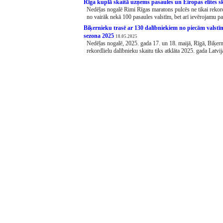
Rīga kuplā skaitā uzņems pasaules un Eiropas elites s
Nedēļas nogalē Rimi Rīgas maratons pulcēs ne tikai rekord
no vairāk nekā 100 pasaules valstīm, bet arī ievērojamu pas
Biķernieku trasē ar 130 dalībniekiem no piecām valstīm 
sezona 2025
18.05.2025
Nedēļas nogalē, 2025. gada 17. un 18. maijā, Rīgā, Biķer
rekordlielu dalībnieku skaitu tiks atklāta 2025. gada Latvija