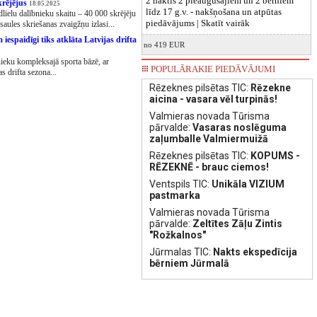
2 naktis 2 pieaugušajiem un 2 bērniem
krējējus
18.05.2025
līdz 17 g.v. - nakšņošana un atpūtas
lielu dalībnieku skaitu – 40 000 skrējēju
piedāvājums |
Skatīt vairāk
aules skriešanas zvaigžņu izlasi...
iespaidīgi tiks atklāta Latvijas drifta
no 419 EUR
nieku kompleksajā sporta bāzē, ar
POPULĀRAKIE PIEDĀVĀJUMI
s drifta sezona...
Rēzeknes pilsētas TIC:
Rēzekne
aicina - vasara vēl turpinās!
Valmieras novada Tūrisma
pārvalde:
Vasaras noslēguma
zaļumballe Valmiermuižā
Rēzeknes pilsētas TIC:
KOPUMS -
RĒZEKNĒ - brauc ciemos!
Ventspils TIC:
Unikāla VIZIUM
pastmarka
Valmieras novada Tūrisma
pārvalde:
Zeltītes Zāļu Zintis
"Rožkalnos"
Jūrmalas TIC:
Nakts ekspedīcija
bērniem Jūrmalā