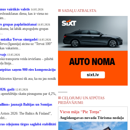
ānus vairākās valstīs
14.05.2026
SADAĻU ATBALSTA:
besbraukšanas diena, kas ir viena no
ām...
es grupas paplašināšanai
14.05.2026
ukuma, lai labāk atspoguļotu grupas
...
a mūzika Tervas simtgadei
14.05.2026
 Terva (Igaunija) aicina uz “Tervai 100”
kas vakariem...
mvajs
13.05.2026
skā transporta veida ieviešanu – pilsētā
a līnija...
s atpūtas saņem 900 eiro kompensāciju
kūrortos kļuvusi tik asa, ka nu jau nonāk
 2026. gadā
12.05.2026
--------
ja apmeklētāju skaita pieaugumu par 4,2%,
CEĻOJUMU UN ATPŪTAS
PIEDĀVĀJUMI:
Tallinn» jaunajā Baltijas un Somijas
Viesu māja “Pie Torņa”
Artists 2026: The Baltics & Finland”,
Augšdaugavas novada Tūrisma nodaļa
dzi...
ūras ceļojumu tirgus saglabā stabilitāti