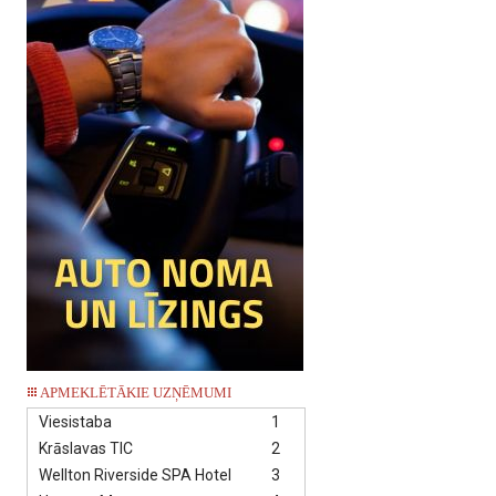
APMEKLĒTĀKIE UZŅĒMUMI
Viesistaba
1
Krāslavas TIC
2
Wellton Riverside SPA Hotel
3