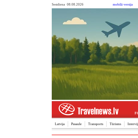
Sestdiena 08.08.2026
mobilā versija
F
Latvija
Pasaule
Transports
Tūrisms
Interv