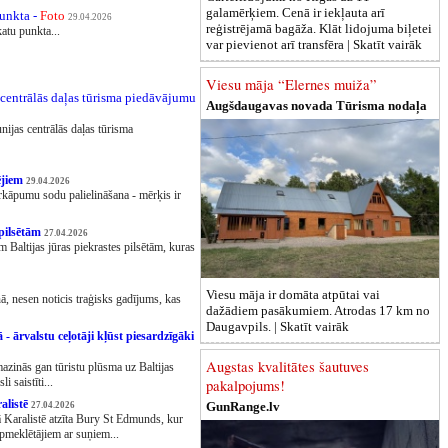
galamērķiem. Cenā ir iekļauta arī
punkta -
Foto
29.04.2026
reģistrējamā bagāža. Klāt lidojuma biļetei
katu punkta...
var pievienot arī transfēra |
Skatīt vairāk
Viesu māja “Elernes muiža”
centrālās daļas tūrisma piedāvājumu
Augšdaugavas novada Tūrisma nodaļa
nijas centrālās daļas tūrisma
ējiem
29.04.2026
rkāpumu sodu palielināšana - mērķis ir
 pilsētām
27.04.2026
 Baltijas jūras piekrastes pilsētām, kuras
Viesu māja ir domāta atpūtai vai
ā, nesen noticis traģisks gadījums, kas
dažādiem pasākumiem. Atrodas 17 km no
Daugavpils. |
Skatīt vairāk
- ārvalstu ceļotāji kļūst piesardzīgāki
Augstas kvalitātes šautuves
mazinās gan tūristu plūsma uz Baltijas
i saistīti...
pakalpojums!
alistē
GunRange.lv
27.04.2026
 Karalistē atzīta Bury St Edmunds, kur
apmeklētājiem ar suņiem...