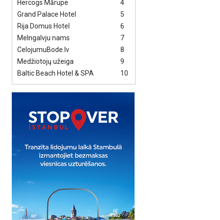
Hercogs Mārupe
4
Grand Palace Hotel
5
Rija Domus Hotel
6
Melngalvju nams
7
CelojumuBode.lv
8
Medžiotojų užeiga
9
Baltic Beach Hotel & SPA
10