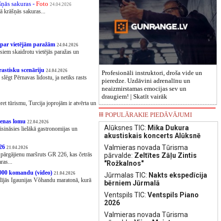
šņās sakuras -
Foto
24.04.2026
tā krāšņās sakuras...
us par vietējām paražām
24.04.2026
siem skaidrotu vietējās paražas un
drastisku scenāriju
24.04.2026
Profesionāli instruktori, droša vide un
 slēgt Pērnavas lidostu, ja netiks rasts
pieredze. Uzdāvini adrenalīnu un
neaizmirstamas emocijas sev un
draugiem! |
Skatīt vairāk
et tūrismu, Turcija joprojām ir atvērta un
POPULĀRAKIE PIEDĀVĀJUMI
pienas lomu
22.04.2026
Alūksnes TIC:
Mika Dukura
isināsies lielākā gastronomijas un
akustiskais koncerts Alūksnē
Valmieras novada Tūrisma
226
21.04.2026
 pārgājienu maršruts GR 226, kas četrās
pārvalde:
Zeltītes Zāļu Zintis
ras...
"Rožkalnos"
1000 komandu (video)
21.04.2026
Jūrmalas TIC:
Nakts ekspedīcija
alījās Igaunijas Võhandu maratonā, kurā
bērniem Jūrmalā
Ventspils TIC:
Ventspils Piano
2026
Valmieras novada Tūrisma