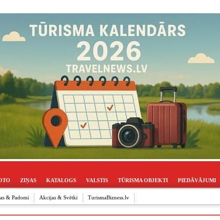
OTO
ZIŅAS
KATALOGS
VALSTIS
TŪRISMA OBJEKTI
PIEDĀVĀJUMI
ijas & Padomi
Akcijas & Svētki
TurismaBizness.lv