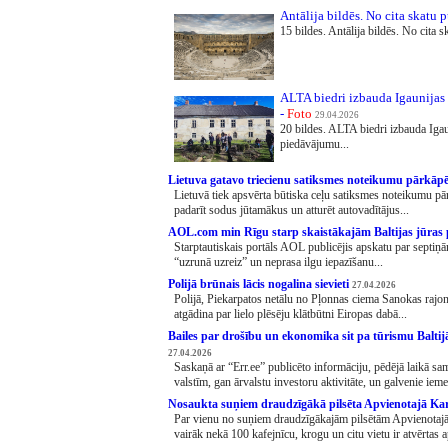
Antālija bildēs. No cita skatu 
15 bildes. Antālija bildēs. No cita s
ALTA biedri izbauda Igaunijas 
-
Foto
29.04.2026
20 bildes. ALTA biedri izbauda Igau
piedāvājumu...
Lietuva gatavo triecienu satiksmes noteikumu pārkāp
Lietuvā tiek apsvērta būtiska ceļu satiksmes noteikumu pā
padarīt sodus jūtamākus un atturēt autovadītājus...
AOL.com min Rīgu starp skaistākajām Baltijas jūras
Starptautiskais portāls AOL publicējis apskatu par septiņām
“uzrunā uzreiz” un neprasa ilgu iepazīšanu...
Polijā brūnais lācis nogalina sievieti
27.04.2026
Polijā, Piekarpatos netālu no Pļonnas ciema Sanokas rajon
atgādina par lielo plēsēju klātbūtni Eiropas dabā...
Bailes par drošību un ekonomika sit pa tūrismu Baltijā 
27.04.2026
Saskaņā ar “Err.ee” publicēto informāciju, pēdējā laikā sa
valstīm, gan ārvalstu investoru aktivitāte, un galvenie iemesl
Nosaukta suņiem draudzīgākā pilsēta Apvienotajā Kar
Par vienu no suņiem draudzīgākajām pilsētām Apvienotajā
vairāk nekā 100 kafejnīcu, krogu un citu vietu ir atvērtas 