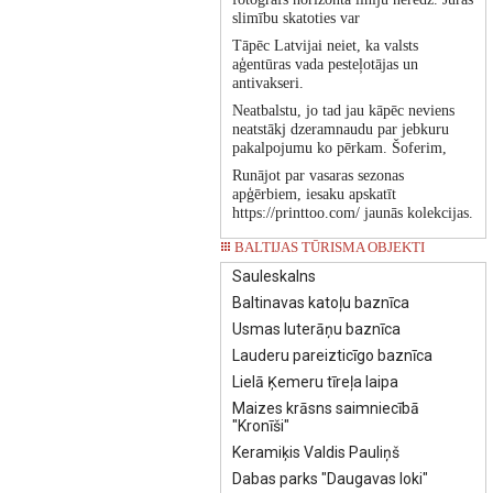
slimību skatoties var
Tāpēc Latvijai neiet, ka valsts
aģentūras vada pesteļotājas un
antivakseri.
Neatbalstu, jo tad jau kāpēc neviens
neatstākj dzeramnaudu par jebkuru
pakalpojumu ko pērkam. Šoferim,
Runājot par vasaras sezonas
apģērbiem, iesaku apskatīt
https://printtoo.com/ jaunās kolekcijas.
BALTIJAS TŪRISMA OBJEKTI
Sauleskalns
Baltinavas katoļu baznīca
Usmas luterāņu baznīca
Lauderu pareizticīgo baznīca
Lielā Ķemeru tīreļa laipa
Maizes krāsns saimniecībā
"Kronīši"
Keramiķis Valdis Pauliņš
Dabas parks "Daugavas loki"