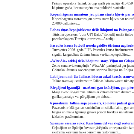
Prāmju operators Tallink Grupp aprīlī pārvadājis 416 859 p
kā pirms gada, liecina uzņēmuma publicētā statistika...
Kopenhāgenas maratons jau pirms starta kļuvis par
Kopenhāgenas maratons jau pirms starta kļuvis par rekord
23 000 dalībnieku...
Labas ziņas liepājniekiem: tiešie lidojumi no Palangas
Tūrisma operators “Join UP! Baltic” šonedēļ uzsāk tiešos
populārākajiem Turcijas kūrortiem - Antāliju...
Pasaules kauss futbolā nesola gaidīto tūrisma uzpla
Tuvojoties 2026. gada FIFA Pasaules kausa finālturnīram 
signāli, ka gaidītais tūrisma bums varētu nepiepildīties...
«Wizz Air» atklāj tiešo lidojumu starp Viļņu un Gda
Zemo cenu aviokompānija "Wizz Air" paziņojusi par jauna 
Gdaņska. Jaunais savienojums stiprina Baltijas un Polijas
Labi jaunumi: Uz Tallinas lidostu atkal kursēs tramv
Tallinā tramvaju satiksme uz Tallinas lidosta varētu tikt at
Pārgājieni Igaunijā - maršruti gan iesācējiem, gan pie
Maija svētki šogad mūs lutinās ar četrām brīvām dienām – t
garāku pastaigu vai pārgājienu pie dabas...
6 pasākumi Tallinā šajā pavasarī, ko nevar palaist g
Pavasaris ir klāt gan ar saulaināku un siltāku laiku, gan a
beigās un maijā Igaunija gatava priecēt tuvākus un tālākus
izklaides pasākumiem...
Spānijas vasaras šoks: Karstuma dēļ var slēgt restorā
Ceļotājiem uz Spāniju šovasar jārēķinās ar neparastām iz
ekstrēma karstuma laikā bāriem un restorāniem...