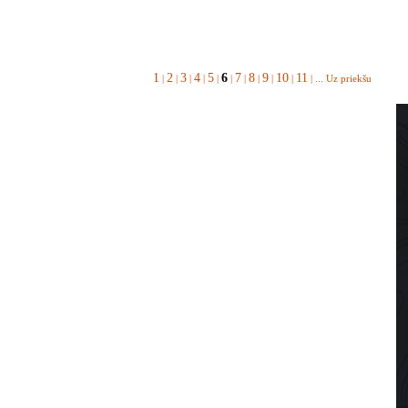
1
2
3
4
5
6
7
8
9
10
11
|
|
|
|
|
|
|
|
|
|
| ...
Uz priekšu