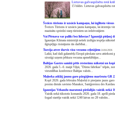
Lietuvas galvaspilsētu rotā krā
15 bildes. Lietuvas galvaspilsētu ro
Šveices tūrisms ir uzsācis kampaņu, lai izglītotu vies
Šveices Tūrisms ir uzsācis jaunu kampaņu, lai ārzemju vie
mazinātu spriedzi starp tūristiem un iedzīvotājiem
Vai Pērnava var palikt bez lidostas? Igaunijā pieļauj 
Igaunijas Klimata ministrijā netiek izslēgta iespēja nākotnē
ilgtspējīgs risinājums tās darbībai...
Turcija atver durvis visu vecumu ceļotājiem
24.04.2026
Laikā, kad daži galamērķi Eiropā pārskata savu attieksmi pr
sirsnīgi uzņem jebkura vecuma apmeklētājus...
Baltijas Gastro samitā pētīs restorānu nākotni un ko
2026. gada 5.–6. maijā Viļņā, "Dūmu fabrikas" telpās, nor
viesmīlības konference Baltijas valstīs...
Maļorka atklāj jaunu garo pārgājienu maršrutu GR 
Kopš 2026. gada februāra Maļorkā ir pieejams jauns garo
posmu dienās savieno Manakor, Santjjorensu des Kardasa
Igaunijas Vehandu maratonā piedalījās vairāk nekā 
Vairāk nekā tūkstotis komandu 2026. gada 18. aprīlī pied
šogad startēja vairāk nekā 1240 laivas no 28 valstīm...