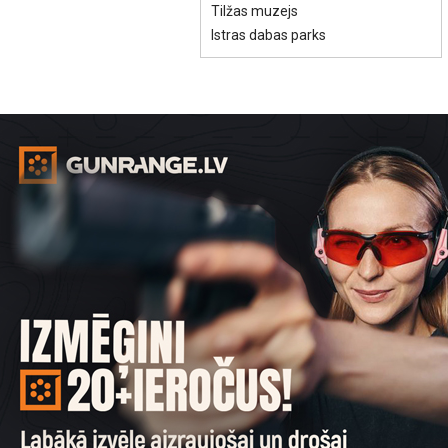
Tilžas muzejs
Istras dabas parks