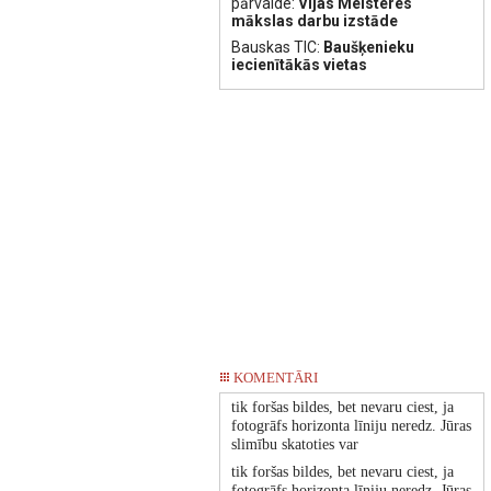
pārvalde:
Vijas Meisteres
mākslas darbu izstāde
Bauskas TIC:
Baušķenieku
iecienītākās vietas
KOMENTĀRI
tik foršas bildes, bet nevaru ciest, ja
fotogrāfs horizonta līniju neredz. Jūras
slimību skatoties var
tik foršas bildes, bet nevaru ciest, ja
fotogrāfs horizonta līniju neredz. Jūras