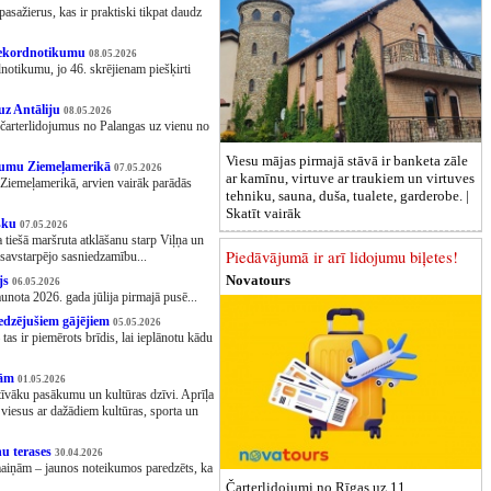
asažierus, kas ir praktiski tikpat daudz
 rekordnotikumu
08.05.2026
notikumu, jo 46. skrējienam piešķirti
 uz Antāliju
08.05.2026
 čarterlidojumus no Palangas uz vienu no
Viesu mājas pirmajā stāvā ir banketa zāle
ukumu Ziemeļamerikā
07.05.2026
ar kamīnu, virtuve ar traukiem un virtuves
Ziemeļamerikā, arvien vairāk parādās
tehniku, sauna, duša, tualete, garderobe. |
Skatīt vairāk
ņsku
07.05.2026
tiešā maršruta atklāšanu starp Viļņa un
Piedāvājumā ir arī lidojumu biļetes!
 savstarpējo sasniedzamību...
Novatours
ajs
06.05.2026
jaunota 2026. gada jūlija pirmajā pusē...
redzējušiem gājējiem
05.05.2026
as ir piemērots brīdis, lai ieplānotu kādu
arām
01.05.2026
ktīvāku pasākumu un kultūras dzīvi. Aprīļa
 viesus ar dažādiem kultūras, sporta un
nu terases
30.04.2026
maiņām – jaunos noteikumos paredzēts, ka
Čarterlidojumi no Rīgas uz 11