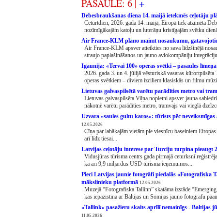
PASAULE: 6 |
+
Debesbraukšanas diena 14. maijā ietekmēs ceļotāju pl
Ceturtdien, 2026. gada 14. maijā, Eiropā tiek atzīmēta De
nozīmīgākajām katoļu un luterāņu kristīgajām svētku dien
Air France-KLM plāno mainīt nosaukumu, gatavojoti
Air France-KLM apsver atteikties no sava līdzšinējā nosa
straujo paplašināšanos un jauno aviokompāniju integrāciju
Igaunija: «Tervai 100» operas svētki – pasaules līmeņ
2026. gada 3. un 4. jūlijā vēsturiskā vasaras kūrortpilsēta
operas svētkiem – diviem izciliem klasiskās un filmu mūzi
Lietuvas galvaspilsētā varētu parādīties metro vai tra
Lietuvas galvaspilsēta Viļņa nopietni apsver jauna sabiedri
nākotnē varētu parādīties metro, tramvajs vai vieglā dzelzceļ
Uzvara «saules gultu karos»: tūrists pēc neveiksmīga
12.05.2026
Cīņa par labākajām vietām pie viesnīcu baseiniem Eiropas 
arī līdz tiesai...
Latvijas ceļotāju interese par Turciju turpina pieaugt
Vidusjūras tūrisma centrs gada pirmajā ceturksnī reģistrē
kā arī 9,9 miljardus USD tūrisma ieņēmumos...
Pieci Latvijas jaunie fotogrāfi piedalās «Fotografiska 
mākslinieku platformā
12.05.2026
Muzejā “Fotografiska Tallinn” skatāma izstāde “Emerging 
kas iepazīstina ar Baltijas un Somijas jauno fotogrāfu paau
«Tallink» pasažieru skaits aprīlī nemainīgs - Baltijas j
11.05.2026